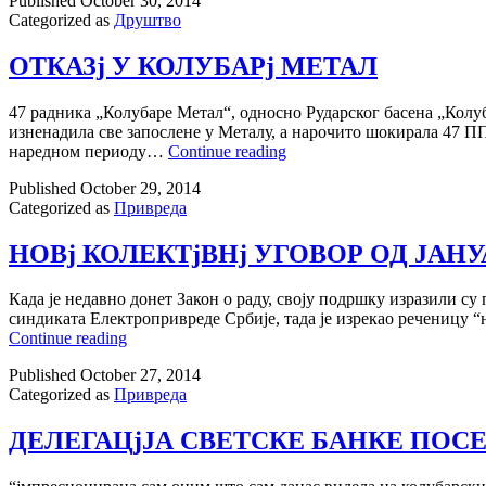
Published
October 30, 2014
Categorized as
Друштво
ОТКАЗj У КОЛУБАРj МЕТАЛ
47 радника „Колубаре Метал“, односно Рударског басена „Колуба
изненадила све запослене у Металу, а нарочито шокирала 47 П
ОТКАЗj
наредном периоду…
Continue reading
У
Published
October 29, 2014
КОЛУБАРj
Categorized as
Привреда
МЕТАЛ
НОВj КОЛЕКТjВНj УГОВОР ОД ЈАНУ
Када jе недавно донет Закон о раду, своjу подршку изразили с
синдиката Електропривреде Србиjе, тада jе изрекао реченицу “н
НОВj
Continue reading
КОЛЕКТjВНj
Published
October 27, 2014
УГОВОР
Categorized as
Привреда
ОД
ЈАНУАРА
ДЕЛЕГАЦjЈА СВЕТСКЕ БАНКЕ ПОСЕ