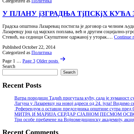
Categorized as
Политика
СЕДНjЦЕ
СКУПШТjНЕ
ГО
У ПЛАНУ jЗГРАДЊА ТjПСКjХ КУЋА
ЛАЗАРЕВАЦ
Градска општина Лазаревац постигла jе договор са челним љу
Лазаревцу jош од маjских поплава, већ и другим социjално-уг
Стевић, на седници Скупштине одржаноj у уторак.…
Continue 
Published
October 22, 2014
Categorized as
Политика
Posts
Page 1
…
Page 3
Older
posts
pagination
Search
Search
Recent Posts
Ватра породици Тадић прогутала кућу, сада је хуманост с
Лагуна у Лазаревцу на новој адреси од 24. јула! Видимо с
Референдум о оставци председника општине сутра пред
МИТРА И МАРИЈА СЕРДАР СЈАЈНОМ ПЕСМОМ ОСВ
Три особе пребачене на Војномедицинску академију, акциј
Recent Comments