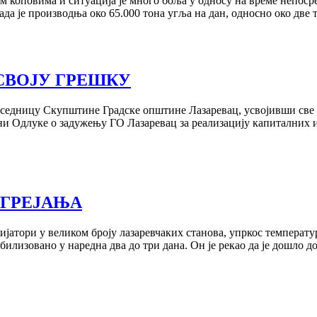
 коповима и ситуациjа jе много боља у односу на време непосре
сада jе производња око 65.000 тона угља на дан, односно око дв
СВОЈУ ГРЕШКУ
. седницу Скупштине Градске општине Лазаревац, усвоjивши све т
ени Одлуке о задужењу ГО Лазаревац за реализациjу капиталних и
 ГРЕЈАЊА
радиjатори у великом броjу лазаревчаких станова, упркос темпера
илизовано у наредна два до три дана. Он jе рекао да jе дошло 