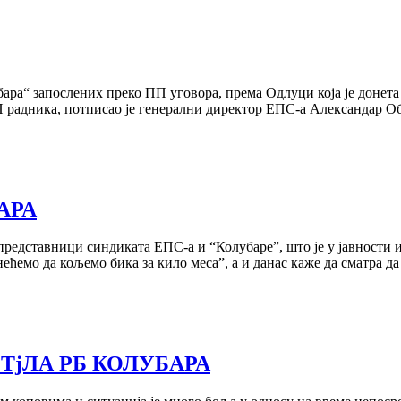
ра“ запослених преко ПП уговора, према Одлуци коjа jе донета 22
П радника, потписао jе генерални директор ЕПС-а Александар Об
АРА
у представници синдиката ЕПС-а и “Колубаре”, што jе у jавности
ећемо да кољемо бика за кило меса”, а и данас каже да сматра д
ТjЛА РБ КОЛУБАРА