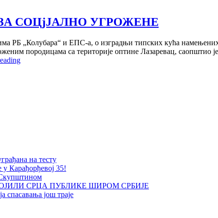
 ЗА СОЦjЈАЛНО УГРОЖЕНЕ
дима РБ „Колубара“ и ЕПС-а, о изградњи типских кућа намењени
роженим породицама са териториjе оптине Лазаревац, саопштио j
У
reading
ПЛАНУ
jЗГРАДЊА
ТjПСКjХ
КУЋА
ЗА
СОЦjЈАЛНО
УГРОЖЕНЕ
уграђана на тесту
е у Карађорђевој 35!
 Скупштином
ОЈИЛИ СРЦА ПУБЛИКЕ ШИРОМ СРБИЈЕ
а спасавања још траје