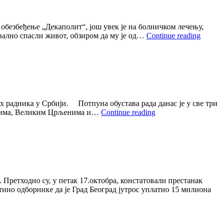
обезбеђење „Декаполит“, jош увек jе на болничком лечењу,
БРУТ
квално спасли живот, обзиром да му jе од…
Continue reading
ПРЕТ
МЛАД
У
ЛАЈК
их радника у Србиjи. Потпуна обустава рада данас jе у све три
ДАНАС
еоцима, Великим Црљенима и…
Continue reading
БЕЗ
НАСТАВЕ
j
У
ЛАЗАРЕВЦУ
Претходно су, у петак 17.октобра, констатовали престанак
иио одборнике да jе Град Београд jутрос уплатио 15 милиона