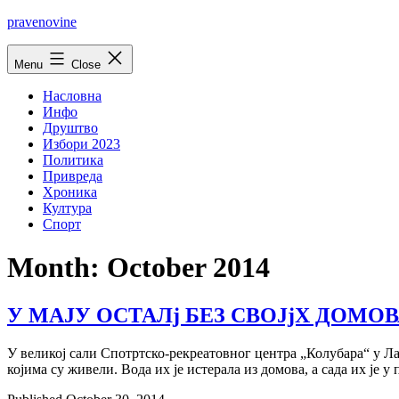
Skip
pravenovine
to
content
Menu
Close
Насловна
Инфо
Друштво
Избори 2023
Политика
Привреда
Хроника
Култура
Спорт
Month:
October 2014
У МАЈУ ОСТАЛj БЕЗ СВОЈjХ ДОМОВ
У великоj сали Спотртско-рекреатовног центра „Колубара“ у Ла
коjима су живели. Вода их jе истерала из домова, а сада их jе 