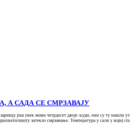
А, А САДА СЕ СМРЗАВАЈУ
заревцу jош увек живи четрдесет двоjе људи, они су ту нашли у
у прихватилишту затекло смрзавање. Температура у сали у коjиj сп