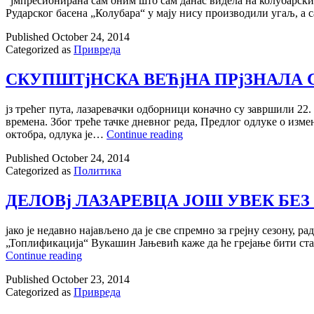
“jмпресионирана сам оним што сам данас видела на колубарским
Рударског басена „Колубара“ у маjу нису производили угаљ, а 
Published
October 24, 2014
Categorized as
Привреда
СКУПШТjНСКА ВЕЋjНА ПРjЗНАЛА 
jз трећег пута, лазаревачки одборници коначно су завршили 22
времена. Због треће тачке дневног реда, Предлог одлуке о изм
СКУПШТjНСКА
октобра, одлука jе…
Continue reading
ВЕЋjНА
Published
October 24, 2014
ПРjЗНАЛА
Categorized as
Политика
СВОЈУ
ГРЕШКУ
ДЕЛОВj ЛАЗАРЕВЦА ЈОШ УВЕК БЕЗ
jако jе недавно наjављено да jе све спремно за греjну сезону, 
„Топлификациjа“ Вукашин Јањевић каже да ће греjање бити стаб
ДЕЛОВj
Continue reading
ЛАЗАРЕВЦА
Published
October 23, 2014
ЈОШ
Categorized as
Привреда
УВЕК
БЕЗ