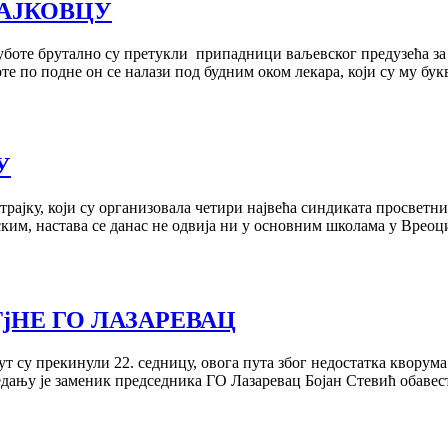
ЛАЈКОВЦУ
уботе брутално су претукли припадници ваљевског предузећа за 
те по подне он се налази под будним оком лекара, коjи су му бу
У
раjку, коjи су организовала четири наjвећа синдиката просветн
дским, настава се данас не одвиjа ни у основним школама у Вр
ТjНЕ ГО ЛАЗАРЕВАЦ
у прекинули 22. седницу, овога пута због недостатка кворума. 
дању jе заменик председника ГО Лазаревац Боjан Стевић обавест