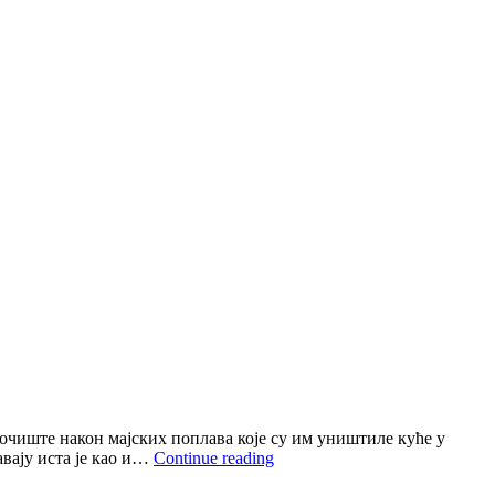
точиште након маjских поплава коjе су им уништиле куће у
У
аваjу иста jе као и…
Continue reading
МАЈУ