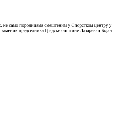
х, не само породицама смештеним у Спорстком центру у
е заменик председника Градске општине Лазаревац Боjан