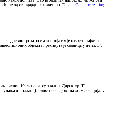
дно након поплава. Ово jе одличан напредак, jер копови
ДЕЛЕГ
е трећине од стандардних количина. То jе…
Continue reading
СВЕТ
БАНК
ПОСЕ
РБ
КОЛУ
ачке дневног реда, осим оне коjа им jе одузела наjвише
нвестиционих обjеката прекинута jе седница у петак 17.
турама испод 10 степени, су хладни. Директор ЈП
до пуцања инсталациjа односно кварова на осам локациjа…