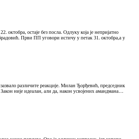
ОСТАЛj
БЕЗ
СВОЈjХ
ДОМОВА,
А
САДА
. октобра, остаjе без посла. Одлуку коjа jе неприjатно
СЕ
радовић. Први ПП уговори истичу у петак 31. октобра,а у
СМРЗАВАЈУ
 изазвало различите реакциjе. Милан Ђорђевић, председник
а Закон ниjе идеалан, али да, након усвоjених амандмана…