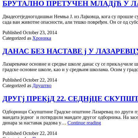
ГРЕЈАЊА
БРУТАЛНО ПРЕТУЧЕН МЛАДjЋ У 
Двадесетjедногодишњи Немња Ј. из Лаjковца, кога су прошле с
сада ван животне опасности, али тешко повређен. Он се од субо
Published
October 23, 2014
Categorized as
Хроника
ДАНАС БЕЗ НАСТАВЕ j У ЛАЗАРЕВЦ
Лазаревачке основне и средње школе данас су се прикључиле шт
градске основне школе, као и у средњим школама. Осим у гра
Published
October 22, 2014
Categorized as
Друштво
ДРУГj ПРЕКjД 22. СЕДНjЦЕ СКУПШ
Одборници Скупштине Градске општине Лазаревац по други пут с
мандата jедног и потврдили мандате другог одборника. На засе
ДРУГj
динара за наставак радова у…
Continue reading
ПРЕКjД
Published
October 22, 2014
22.