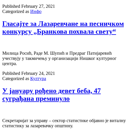
Published
February 27, 2021
Categorized as
Инфо
Гласајте за Лазаревчане на песничком
конкурсу „Бранкова похвала свету“
Милица Росић, Раде М. Шупић и Предраг Патијаревић
учествују у такмичењу у организацији Нишког културног
центра.
Published
February 24, 2021
Categorized as
Култура
У јануару рођено девет беба, 47
суграђана преминуло
Секретаријат за управу – сектор статистике објавио је виталну
статистику за лазаревачку општину.