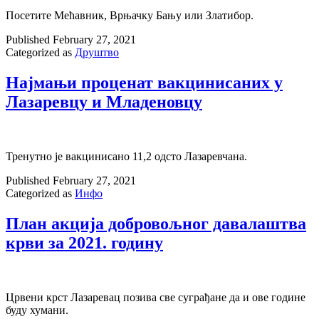
Посетите Мећавник, Врњачку Бању или Златибор.
Published
February 27, 2021
Categorized as
Друштво
Најмањи процeнат вакцинисаних у
Лазаревцу и Младеновцу
Тренутно је вакцинисано 11,2 одсто Лазаревчана.
Published
February 27, 2021
Categorized as
Инфо
План акција добровољног давалаштва
крви за 2021. годину
Црвени крст Лазаревац позива све суграђане да и ове године
буду хумани.