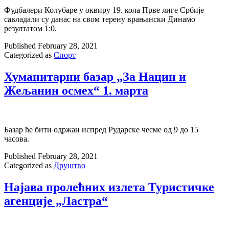
Фудбалери Колубаре у оквиру 19. кола Прве лиге Србије
савладали су данас на свом терену врањански Динамо
резултатом 1:0.
Published
February 28, 2021
Categorized as
Спорт
Хуманитарни базар „За Нацин и
Жељанин осмех“ 1. марта
Базар ће бити одржан испред Рударске чесме од 9 до 15
часова.
Published
February 28, 2021
Categorized as
Друштво
Најава пролећних излета Туристичке
агенције „Ластра“