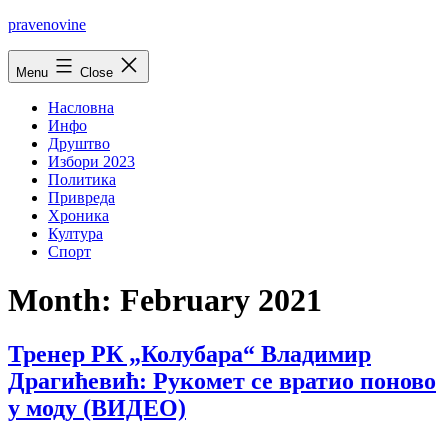
Skip
pravenovine
to
content
Menu
Close
Насловна
Инфо
Друштво
Избори 2023
Политика
Привреда
Хроника
Култура
Спорт
Month:
February 2021
Тренер РК „Колубара“ Владимир
Драгићевић: Рукомет се вратио поново
у моду (ВИДЕО)