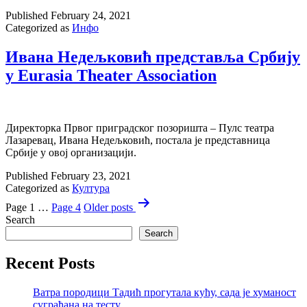
Published
February 24, 2021
Categorized as
Инфо
Ивана Недељковић представља Србију
у Eurasia Theater Association
Директорка Првог приградског позоришта – Пулс театра
Лазаревац, Ивана Недељковић, постала је представница
Србије у овој организацији.
Published
February 23, 2021
Categorized as
Култура
Posts
Page 1
…
Page 4
Older
posts
pagination
Search
Search
Recent Posts
Ватра породици Тадић прогутала кућу, сада је хуманост
суграђана на тесту