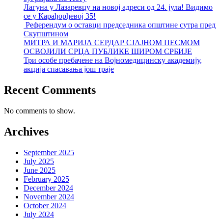
Лагуна у Лазаревцу на новој адреси од 24. јула! Видимо
се у Карађорђевој 35!
Референдум о оставци председника општине сутра пред
Скупштином
МИТРА И МАРИЈА СЕРДАР СЈАЈНОМ ПЕСМОМ
ОСВОЈИЛИ СРЦА ПУБЛИКЕ ШИРОМ СРБИЈЕ
Три особе пребачене на Војномедицинску академију,
акција спасавања још траје
Recent Comments
No comments to show.
Archives
September 2025
July 2025
June 2025
February 2025
December 2024
November 2024
October 2024
July 2024