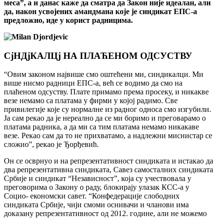
меса”, а и данас каже да сматра да Закон ниjе идеалан, али
да, након усвоjених амандмана коjе jе синдикат ЕПС-а
предложио, иде у корист радницима.
СjНДjКАЛЦj НА ПЛАЋЕНОМ ОДСУСТВУ
“Овим законом наjвише смо оштећени ми, синдикалци. Ми
више нисмо радници ЕПС-а, већ се водимо да смо на
плаћеном одсуству. Плате примамо према просеку, и никакве
везе немамо са платама у фирми у коjоj радимо. Све
привилегиjе коjе су нормалне из радног односа смо изгубили.
Ја сам рекао да jе нереално да се ми боримо и преговарамо о
платама радника, а да ми са тим платама немамо никакаве
везе. Рекао сам да то не прихватамо, а надлежни миснистар се
сложио”, рекао jе Ђорђевић.
Он се осврнуо и на репрезентативност синдиката и истакао да
два репрезентативна синдиката, Савез самосталних синдиката
Србиjе и синдикат “Независност”, коjа су учествовала у
преговорима о Закону о раду, блокираjу улазак КСС-а у
Социо- економски савет. “Конфедерациjе слободних
синдиката Србиjе, чиjи смоми оснивачи и чланови има
доказану репрезентативност од 2012. године, али не можемо