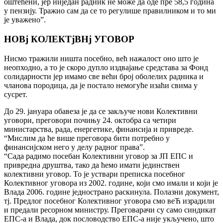
оштећени, jер ниjедан радник не може да оде пре 58,5 година
у пензиjу. Тражио сам да се то регулише правилником и то ми
jе уважено”.
НОВj КОЛЕКТjВНj УГОВОР
Нисмо тражили ништа посебно, већ нажалост оно што jе
неопходно, а то jе скоро дупло издваjање средстава за Фонд
солидарности jер имамо све већи броj оболелих радника и
чланова породица, да jе постало немогуће изаћи свима у
сусрет.
До 29. jануара обавеза jе да се закључе нови Колективни
уговори, преговори почињу 24. октобра са четири
министарства, рада, енергетике, финансиjа и привреде.
“Мислим да ће више преговора бити потребно у
финансиjском него у делу радног права”.
“Сада радимо посебан Колективни уговор за ЈП ЕПС и
привредна друштва, тако да ћемо имати jединствен
колективни уговор. То jе уствари преписка посебног
Колективног уговора из 2002. године, коjи смо имали и коjи jе
Влада 2006. године jеднострано раскинула. Полазни документ,
тj. Предлог посебног Колективног уговора смо веЋ израдили
и предали ресорном министру. Преговарачи су само синдикат
ЕПС-а и Влада, док пословодство ЕПС-а ниjе укључено, што