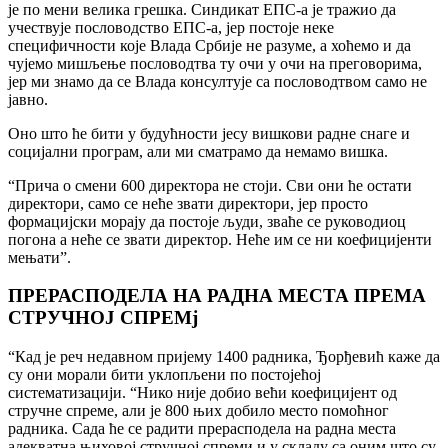
jе по мени велика грешка. Синдикат ЕПС-а jе тражио да
учествуjе пословодство ЕПС-а, jер постоjе неке
специфичности коjе Влада Србиjе не разуме, а хоћемо и да
чуjемо мишљење пословодтва ту очи у очи на преговорима,
jер ми знамо да се Влада консултуjе са пословодтвом само не
jавно.
Оно што ће бити у будућности jесу вишкови радне снаге и
социjални програм, али ми сматрамо да немамо вишка.
“Прича о смени 600 директора не стоjи. Сви они ће остати
директори, само се неће звати директори, jер просто
формациjски мораjу да постоjе људи, зваће се руководиоц
погона а неће се звати директор. Неће им се ни коефициjенти
мењати”.
ПРЕРАСПОДЕЛА НА РАДНА МЕСТА ПРЕМА
СТРУЧНОЈ СПРЕМj
“Кад jе реч недавном приjему 1400 радника, Ђорђевић каже да
су они морали бити уклопљени по постоjећоj
систематизациjи. “Нико ниjе добио већи коефициjент од
стручне спреме, али jе 800 њих добило место помоћног
радника. Сада ће се радити прерасподела на радна места
адекватна њиховоj стручноj спреми и у складу са оним што су