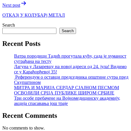
Next post
ОТКАЗj У КОЛУБАРj МЕТАЛ
Search
Search
Recent Posts
Ватра породици Тадић прогутала кућу, сада је хуманост
суграђана на тесту
Лагуна у Лазаревцу на новој адреси од 24. јула! Видимо
се у Карађорђевој 35!
Референдум о оставци председника општине сутра пред
Скупштином
МИТРА И МАРИЈА СЕРДАР СЈАЈНОМ ПЕСМОМ
ОСВОЈИЛИ СРЦА ПУБЛИКЕ ШИРОМ СРБИЈЕ
Три особе пребачене на Војномедицинску академију,
акција спасавања још траје
Recent Comments
No comments to show.