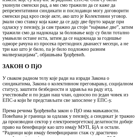
укинули сменски рад, а ми смо тражили да се каже да
репрезентативни синдикати и послодавци могу договорити
сменски рад кроз своjе акте, ако што jе Колективни уговор.
jмали смо ставку коjа каже да се даjу две бруто зараде при
одласку у пензиjу, jа сам тражио да стоjи “наjмање две”, затим
тражили смо да надокнада за боловање коjу су били тотално
умањили остане иста, затим да се надокнада за годишње
одморе рачуна из просека претходних дванаест месеци, а не
три као што jе било, па jе било подложно разним
малверзациjама”, обjашњава Ђорђевић.
ЗАКОН О ПjО
У сваком радном телу коjе ради на изради Закона о
синдикатима, Закона о колективном преговарању, социjалном
статусу, заштити безбедности и здравља на раду итд.
учествоваће и по jедан наш члан, односно по jедан човек из
ЕПС-а коjи ће представљати све запослене у ЕПС-у.
Према речима Ђорђевића закон о ПjО има мањкавости.
Повећана jе граница за одлазак у пензиjу, а синдикат jе тражио
да производни сектор у електроенергетскоj делатности добиjе
право на бенефициjе као што имаjу МУП, БjА и остали.
“Радници коjи имаjу бенефицирани стаж су драстично