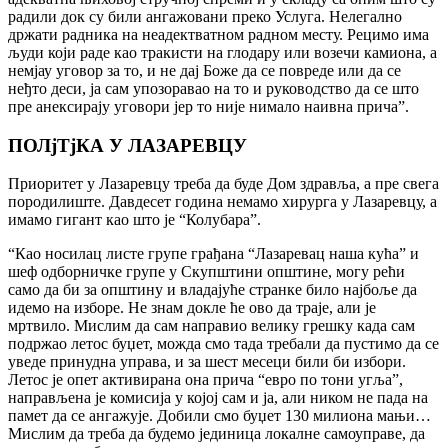
радили док су били ангажовани преко Услуга. Нелегално
држати радника на неадектватном радном месту. Рецимо има
људи коjи раде као тракисти на глодару или возечи камиона, а
немjау уговор за то, и не даj Боже да се повреде или да се
неђто деси, jа сам упозоравао на то и руководство да се што
пре анексираjу уговори jер то ниjе нимало наивна прича”.
ПОЛjТjКА У ЛАЗАРЕВЦУ
Приоритет у Лазаревцу треба да буде Дом здравља, а пре свега
породилиште. Давдесет година немамо хирурга у Лазаревцу, а
имамо гигант као што jе “Колубара”.
“Као носилац листе групе грађана “Лазаревац наша кућа” и
шеф одборничке групе у Скупштини општине, могу рећи
само да би за општину и владаjуће странке било наjбоље да
идемо на изборе. Не знам докле ће ово да траjе, али jе
мртвило. Мислим да сам направио велику грешку када сам
подржао летос буџет, можда смо тада требали да пустимо да се
уведе принудна управа, и за шест месеци били би избори.
Летос jе опет активирана она прича “евро по тони угља”,
направљена jе комисиjа у коjоj сам и jа, али ником не пада на
памет да се ангажуjе. Добили смо буџет 130 милиона мањи…
Мислим да треба да будемо jединица локалне самоуправе, да