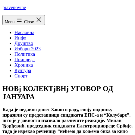
Skip
pravenovine
to
content
Menu
Close
Насловна
Инфо
Друштво
Избори 2023
Политика
Привреда
Хроника
Култура
Спорт
НОВj КОЛЕКТjВНj УГОВОР ОД
ЈАНУАРА
Када jе недавно донет Закон о раду, своjу подршку
изразили су представници синдиката ЕПС-а и “Колубаре”,
што jе у jавности изазвало различите реакциjе. Милан
Ђорђевић, председник синдиката Електропривреде Србиjе,
тада jе изрекао реченицу “нећемо да кољемо бика за кило