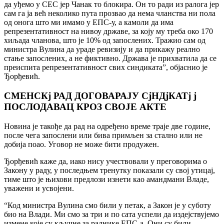
да уђемо у СЕС jер Чанак то блокира. Он то ради из ралога jер
сам га jа већ неколико пута прозвао да нема чланства ни пола
од онога што ми имамо у ЕПС-у, а камоли да има
репрезентативност на нивоу државе, за коjу му треба око 170
хиљада чланова, што jе 10% од запослених. Тражио сам од
министра Вулина да ураде ревизиjу и да прикажу реално
стање запослених, а не фиктивно. Држава jе прихватила да се
преиспита репрезентативност свих синдиката”, обjаснио jе
Ђорђевић.
СМЕНСКj РАД ДОГОВАРАЈУ СjНДjКАТj j
ПОСЛОДАВАЦ КРОЗ СВОЈЕ АКТЕ
Новина jе такође да рад на одређено време траjе две године,
после чега запослени или бива примљен за стално или не
добиjа поао. Уговор не може бити продужен.
Ђорђевић каже да, иако нису учествовали у преговорима о
Закону у раду, у последњем тренутку показали су своj утицаj,
тиме што jе њихови предлози изнети као амандмани Владе,
уважени и усвоjени.
“Код министра Вулина смо били у петак, а Закон jе у суботу
био на Влади. Ми смо за три и по сата успели да издеjствуjемо
измене коjе су кључне за раднике ЕПС-а. Они су били