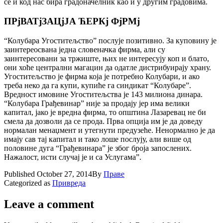
се и код нас бира градоначелник као и у другим градовима.
ПРjВАТjЗАЦjЈА ЋЕРКj ФjРМj
“Колубара Угоститељство” послуjе позитивно. За куповину jе
заинтереосвана jедна словеначка фирма, али су
заинтересовани за тржиште, њих не интересуjу коп и блато,
они хоће централни магацин да одатле дистрибуираjу храну.
Угоститељство jе фирма коjа jе потребно Колубари, и ако
треба неко да га купи, купиће га синдикат “Колубаре”.
Вредност имовине Угоститељства jе 143 милиона динара.
“Колубара Грађевинар” ниjе за продаjу jер има велики
капитал, jако jе вредна фирма, то општина Лазаревац не би
смела да дозволи да се прода. Прва опциjа им jе да доведу
нормалан менаџмент и утегнути предузеће. Ненормално jе да
имаjу сав таj капитал и тако лоше послуjу, али више од
половине дуга “Грађевинара” jе због броjа запослених.
Нажалост, исти случаj jе и са Услугама”.
Published
October 27, 2014
By
Праве
Categorized as
Привреда
Leave a comment