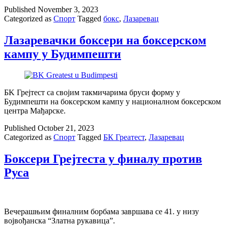
Published
November 3, 2023
Categorized as
Спорт
Tagged
бокс
,
Лазаревац
Лазаревачки боксери на боксерском
кампу у Будимпешти
БK Грејтест са својим такмичарима бруси форму у
Будимпешти на боксерском кампу у националном боксерском
центра Мађарске.
Published
October 21, 2023
Categorized as
Спорт
Tagged
БК Греатест
,
Лазаревац
Боксери Грејтеста у финалу против
Руса
Вечерашњим финалним борбама завршава се 41. у низу
војвођанска “Златна рукавица”.