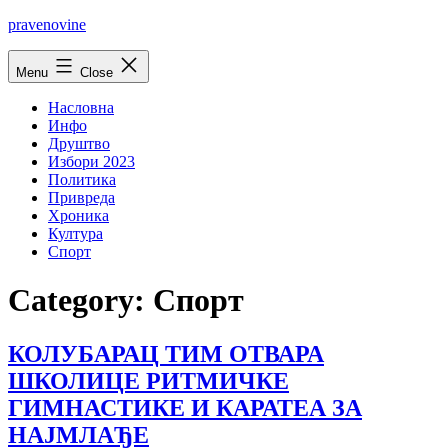
Skip
pravenovine
to
content
Menu
Close
Насловна
Инфо
Друштво
Избори 2023
Политика
Привреда
Хроника
Култура
Спорт
Category:
Спорт
КОЛУБАРАЦ ТИМ ОТВАРА
ШКОЛИЦЕ РИТМИЧКЕ
ГИМНАСТИКЕ И КАРАТЕА ЗА
НАЈМЛАЂЕ