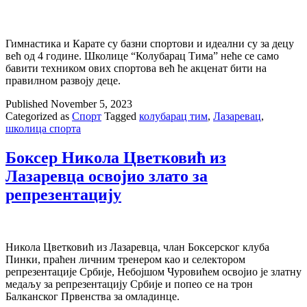
Гимнастика и Карате су базни спортови и идеални су за децу
већ од 4 године. Школице “Колубарац Тима” неће се само
бавити техником ових спортова већ ће акценат бити на
правилном развоју деце.
Published
November 5, 2023
Categorized as
Спорт
Tagged
колубарац тим
,
Лазаревац
,
школица спорта
Боксер Никола Цветковић из
Лазаревца освојио злато за
репрезентацију
Никола Цветковић из Лазаревца, члан Боксерског клуба
Пинки, праћен личним тренером као и селектором
репрезентације Србије, Небојшом Чуровићем освојио је златну
медаљу за репрезентацију Србије и попео се на трон
Балканског Првенства за омладинце.