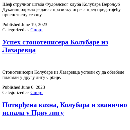
Шеф стручног штаба Фудбалског клуба Колубара Верољуб
Дуканац одржао је данас прозивку играча пред предстојећу
првенствену сезону.
Published
June 19, 2023
Categorized as
Спорт
Успех стонотенисера Колубаре из
Лазаревца
Стонотенисери Колубаре из Лазаревца успели су да обезбеде
пласман у другу лигу Србије.
Published
June 6, 2023
Categorized as
Спорт
Потврђена казна, Колубара и званично
испала у Прву лигу