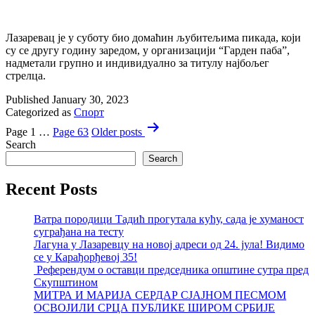
Лазаревац је у суботу био домаћин љубитељима пикада, који
су се другу годину заредом, у организацији “Гарден паба”,
надметали групно и индивидуално за титулу најбољег
стрелца.
Published
January 30, 2023
Categorized as
Спорт
Posts
Page 1
…
Page 63
Older
posts
pagination
Search
Search
Recent Posts
Ватра породици Тадић прогутала кућу, сада је хуманост
суграђана на тесту
Лагуна у Лазаревцу на новој адреси од 24. јула! Видимо
се у Карађорђевој 35!
Референдум о оставци председника општине сутра пред
Скупштином
МИТРА И МАРИЈА СЕРДАР СЈАЈНОМ ПЕСМОМ
ОСВОЈИЛИ СРЦА ПУБЛИКЕ ШИРОМ СРБИЈЕ