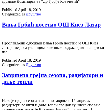
здравље Дома здравља “Др Ђорђе Ковачевић”.
Published
April 18, 2019
Categorized as
Друштво
Вања Грбић посетио ОШ Кнез Лазар
Прослављени одбојкаш Вања Грбић посетио је ОШ Кнез
Лазар, где је са ученицима ове школе одржао јавни спортски
час.
Published
April 18, 2019
Categorized as
Друштво
Завршена грејна сезона, радијатори и
даље топли
Иако је грејна сезона званично завршена 15. априла,
радијатори ће бити и даље топли све док су ниске спољне
температуре, рекао је Вукашин Јањевић, директор ЈП