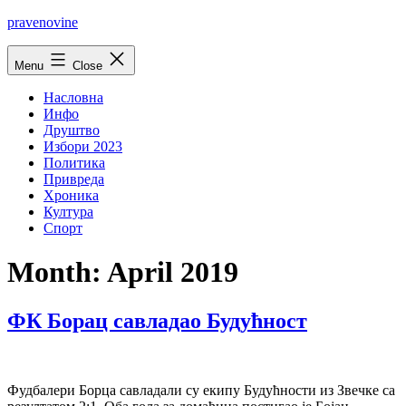
Skip
pravenovine
to
content
Menu
Close
Насловна
Инфо
Друштво
Избори 2023
Политика
Привреда
Хроника
Култура
Спорт
Month:
April 2019
ФК Борац савладао Будућност
Фудбалери Борца савладали су екипу Будућности из Звечке са