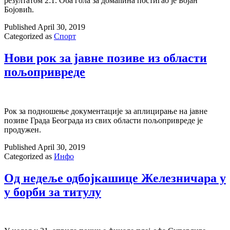
резултатом 2:1. Оба гола за домаћина постигао је Бојан
Бојовић.
Published
April 30, 2019
Categorized as
Спорт
Нови рок за јавне позиве из области
пољопривреде
Рок за подношење документације за аплицирање на јавне
позиве Града Београда из свих области пољопривреде је
продужен.
Published
April 30, 2019
Categorized as
Инфо
Од недеље одбојкашице Железничара у
у борби за титулу