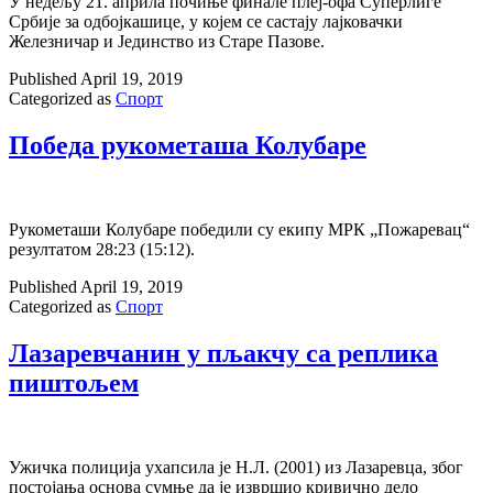
У недељу 21. априла почиње финале плеј-офа Суперлиге
Србије за одбојкашице, у којем се састају лајковачки
Железничар и Јединство из Старе Пазове.
Published
April 19, 2019
Categorized as
Спорт
Победа рукометаша Колубаре
Рукометаши Колубаре победили су екипу МРК „Пожаревац“
резултатом 28:23 (15:12).
Published
April 19, 2019
Categorized as
Спорт
Лазаревчанин у пљакчу са реплика
пиштољем
Ужичка полиција ухапсила је Н.Л. (2001) из Лазаревца, због
постојања основа сумње да је извршио кривично дело