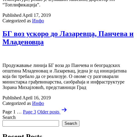
“Топлификација”.
Published
April 17, 2019
Categorized as
Инфо
БГ воз ускоро до Лазаревца, Панчева и
Младеновца
Продужавање линија БГ воза до Панчева и београдских
општина Младеновац и Лазаревац, једна је од иницијатива
која би требало да се реализује. О овоме су разговарали
министарка грађевинарства, саобраћаја и инфраструктуре
Зорана Михајловић, представници Град
Published
April 16, 2019
Categorized as
Инфо
Posts
Page 1
…
Page 3
Older
posts
pagination
Search
Search
Recent Posts