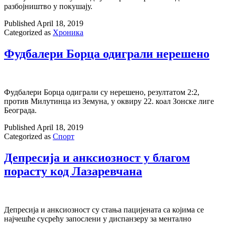
разбојништво у покушају.
Published
April 18, 2019
Categorized as
Хроника
Фудбалери Борца одиграли нерешено
Фудбалери Борца одиграли су нерешено, резултатом 2:2,
против Милутинца из Земуна, у оквиру 22. коал Зонске лиге
Београда.
Published
April 18, 2019
Categorized as
Спорт
Депресија и анксиозност у благом
порасту код Лазаревчана
Депресија и анксиозност су стања пацијената са којима се
најчешће сусрећу запослени у диспанзеру за ментално