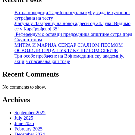
Ватра породици Тадић прогутала кућу, сада је хуманост
суграђана на тесту
Лагуна у Лазаревцу на новој адреси од 24. јула! Видимо
се у Карађорђевој 35!
Референдум о оставци председника општине сутра пред
Скупштином
МИТРА И МАРИЈА СЕРДАР СЈАЈНОМ ПЕСМОМ
ОСВОЈИЛИ СРЦА ПУБЛИКЕ ШИРОМ СРБИЈЕ
Три особе пребачене на Војномедицинску академију,
акција спасавања још траје
Recent Comments
No comments to show.
Archives
September 2025
July 2025
June 2025
February 2025
December 2024