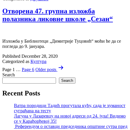
Отворена 47. групна изложба
полазника ликовне школе „Сезан“
Изложба у Библиотеци „Димитрије Туцовић“ моћи ће да се
погледа до 9. јануара.
Published
December 28, 2020
Categorized as
Култура
Posts
Page 1
…
Page 6
Older
posts
pagination
Search
Search
Recent Posts
Ватра породици Тадић прогутала кућу, сада је хуманост
суграђана на тесту
Лагуна у Лазаревцу на новој адреси од 24. јула! Видимо
се у Карађорђевој 35!
Референдум о оставци председника општине сутра пред