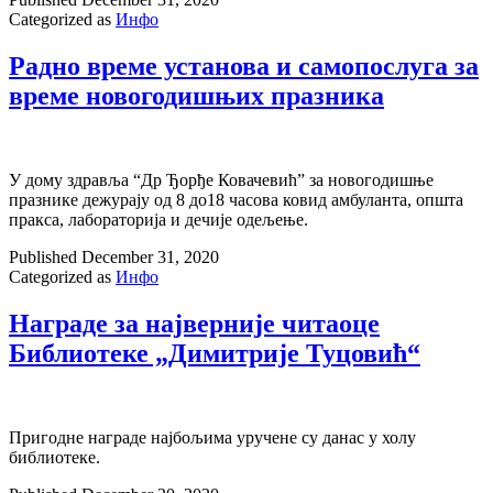
Categorized as
Инфо
Радно време установа и самопослуга за
време новогодишњих празника
У дому здравља “Др Ђорђе Ковачевић” за новогодишње
празнике дежурају од 8 до18 часова ковид амбуланта, општа
пракса, лабораторија и дечије одељење.
Published
December 31, 2020
Categorized as
Инфо
Награде за најверније читаоце
Библиотеке „Димитрије Туцовић“
Пригодне награде најбољима уручене су данас у холу
библиотеке.