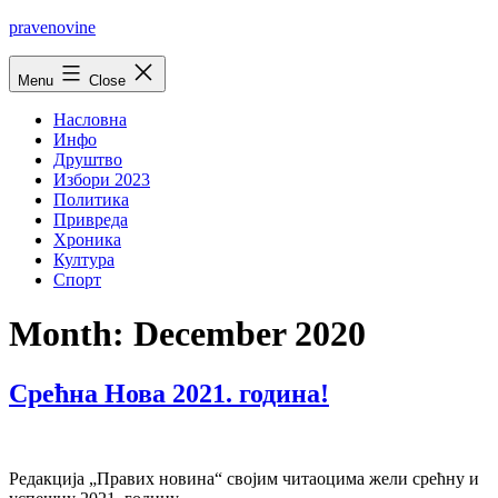
Skip
pravenovine
to
content
Menu
Close
Насловна
Инфо
Друштво
Избори 2023
Политика
Привреда
Хроника
Култура
Спорт
Month:
December 2020
Срећна Нова 2021. година!
Редакција „Правих новина“ својим читаоцима жели срећну и