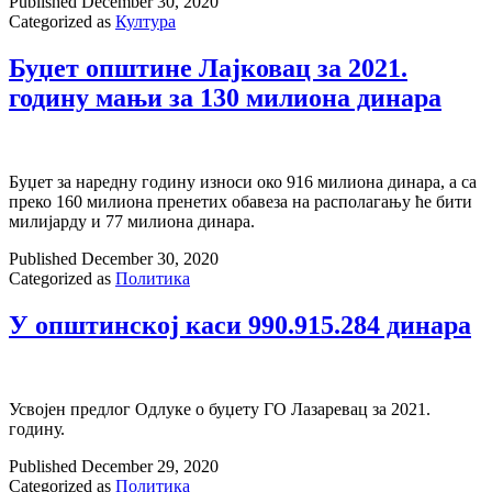
Published
December 30, 2020
Categorized as
Култура
Буџет општине Лајковац за 2021.
годину мањи за 130 милиона динара
Буџет за наредну годину износи око 916 милиона динара, а са
преко 160 милиона пренетих обавеза на располагању ће бити
милијарду и 77 милиона динара.
Published
December 30, 2020
Categorized as
Политика
У општинској каси 990.915.284 динара
Усвојен предлог Одлуке о буџету ГО Лазаревац за 2021.
годину.
Published
December 29, 2020
Categorized as
Политика