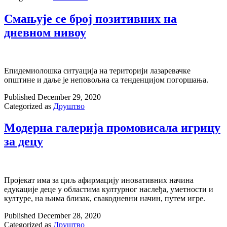
Смањује се број позитивних на
дневном нивоу
Епидемиолошка ситуација на територији лазаревачке
општине и даље је неповољна са тенденцијом погоршања.
Published
December 29, 2020
Categorized as
Друштво
Модерна галерија промовисала игрицу
за децу
Пројекат има за циљ афирмацију иновативних начина
едукације деце у областима културног наслеђа, уметности и
културе, на њима близак, свакодневни начин, путем игре.
Published
December 28, 2020
Categorized as
Друштво