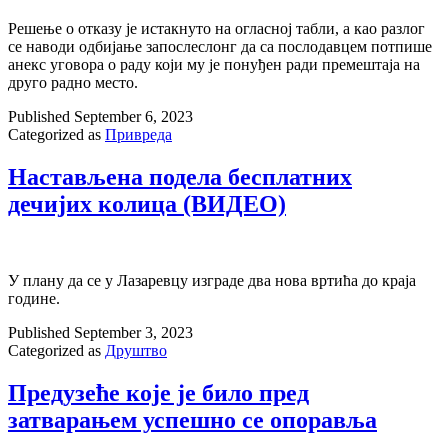
Решење о отказу је истакнуто на огласној табли, а као разлог
се наводи одбијање запослеслонг да са послодавцем потпише
анекс уговора о раду који му је понуђен ради премештаја на
друго радно место.
Published
September 6, 2023
Categorized as
Привреда
Настављена подела бесплатних
дечијих колица (ВИДЕО)
У плану да се у Лазаревцу изграде два нова вртића до краја
године.
Published
September 3, 2023
Categorized as
Друштво
Предузеће које је било пред
затварањем успешно се опоравља