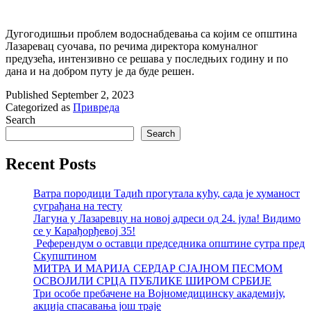
Дугогодишњи проблем водоснабдевања са којим се општина
Лазаревац суочава, по речима директора комуналног
предузећа, интензивно се решава у последњих годину и по
дана и на добром путу је да буде решен.
Published
September 2, 2023
Categorized as
Привреда
Search
Search
Recent Posts
Ватра породици Тадић прогутала кућу, сада је хуманост
суграђана на тесту
Лагуна у Лазаревцу на новој адреси од 24. јула! Видимо
се у Карађорђевој 35!
Референдум о оставци председника општине сутра пред
Скупштином
МИТРА И МАРИЈА СЕРДАР СЈАЈНОМ ПЕСМОМ
ОСВОЈИЛИ СРЦА ПУБЛИКЕ ШИРОМ СРБИЈЕ
Три особе пребачене на Војномедицинску академију,
акција спасавања још траје