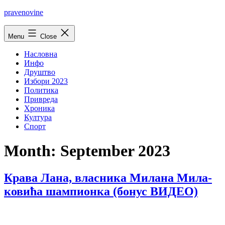
Skip
pravenovine
to
content
Menu
Close
Насловна
Инфо
Друштво
Избори 2023
Политика
Привреда
Хроника
Култура
Спорт
Month:
September 2023
Кра­ва Ла­на, вла­сни­ка Ми­ла­на Ми­ла­
ко­ви­ћа шампионка (бонус ВИДЕО)