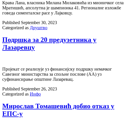
Кра­ва Ла­на, вла­сни­ка Ми­ла­на Ми­ла­ко­ви­ћа из ми­о­нич­ког се­ла
Мра­ти­шић, ап­со­лут­на је шам­пи­он­ка 41. Ре­ги­о­нал­не из­ло­жбе
го­ве­да си­мен­тал­ске ра­се у Лајковцу.
Published
September 30, 2023
Categorized as
Друштво
Подршка за 20 предузетника у
Лазаревцу
Пројекат се реализује уз финансијску подршку немачког
Савезног министарства за спољне послове (АА) уз
суфинансирање општинe Лазаревац.
Published
September 26, 2023
Categorized as
Инфо
Мирослав Томашевић добио отказ у
ЕПС-у