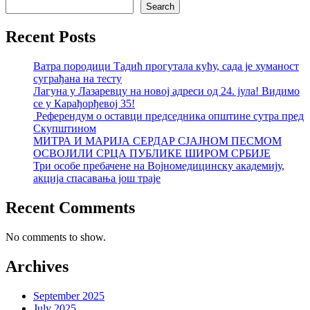
Search
Recent Posts
Ватра породици Тадић прогутала кућу, сада је хуманост
суграђана на тесту
Лагуна у Лазаревцу на новој адреси од 24. јула! Видимо
се у Карађорђевој 35!
Референдум о оставци председника општине сутра пред
Скупштином
МИТРА И МАРИЈА СЕРДАР СЈАЈНОМ ПЕСМОМ
ОСВОЈИЛИ СРЦА ПУБЛИКЕ ШИРОМ СРБИЈЕ
Три особе пребачене на Војномедицинску академију,
акција спасавања још траје
Recent Comments
No comments to show.
Archives
September 2025
July 2025