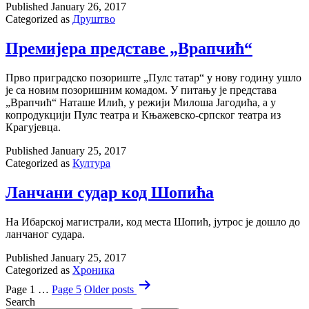
Published
January 26, 2017
Categorized as
Друштво
Премијера представе „Врапчић“
Прво приградско позориште „Пулс татар“ у нову годину ушло
је са новим позоришним комадом. У питању је представа
„Врапчић“ Наташе Илић, у режији Милоша Јагодића, а у
копродукцији Пулс театра и Књажевско-српског театра из
Крагујевца.
Published
January 25, 2017
Categorized as
Култура
Ланчани судар код Шопића
На Ибарској магистрали, код места Шопић, јутрос је дошло до
ланчаног судара.
Published
January 25, 2017
Categorized as
Хроника
Posts
Page 1
…
Page 5
Older
posts
pagination
Search