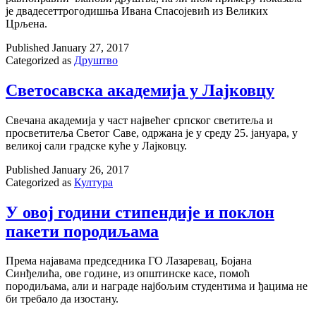
је двадесеттрогодишња Ивана Спасојевић из Великих
Црљена.
Published
January 27, 2017
Categorized as
Друштво
Светосавска академија у Лајковцу
Свечана академија у част највећег српског светитеља и
просветитеља Светог Саве, одржана је у среду 25. јануара, у
великој сали градске куће у Лајковцу.
Published
January 26, 2017
Categorized as
Култура
У овој години стипендије и поклон
пакети породиљама
Према најавама председника ГО Лазаревац, Бојана
Синђелића, ове године, из општинске касе, помоћ
породиљама, али и награде најбољим студентима и ђацима не
би требало да изостану.