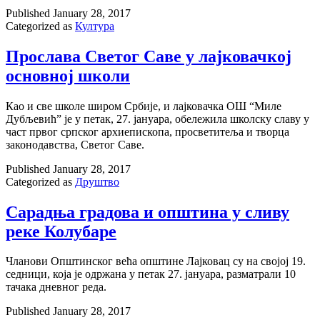
Published
January 28, 2017
Categorized as
Култура
Прослава Светог Саве у лајковачкој
основној школи
Као и све школе широм Србије, и лајковачка ОШ “Миле
Дубљевић” је у петак, 27. јануара, обележила школску славу у
част првог српског архиепископа, просветитеља и творца
законодавства, Светог Саве.
Published
January 28, 2017
Categorized as
Друштво
Сарадња градова и општина у сливу
реке Колубаре
Чланови Општинског већа општине Лајковац су на својој 19.
седници, која је одржана у петак 27. јануара, разматрали 10
тачака дневног реда.
Published
January 28, 2017