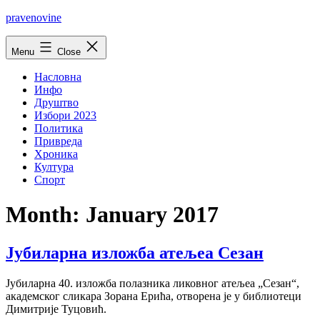
Skip
pravenovine
to
content
Menu
Close
Насловна
Инфо
Друштво
Избори 2023
Политика
Привреда
Хроника
Култура
Спорт
Month:
January 2017
Јубиларна изложба атељеа Сезан
Јубиларна 40. изложба полазника ликовног атељеа „Сезан“,
академског сликара Зорана Ерића, отворена је у библиотеци
Димитрије Туцовић.