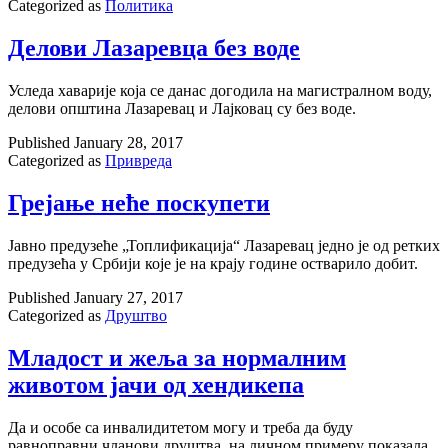
Categorized as
Политика
Делови Лазаревца без воде
Уследа хаварије која се данас догодила на магистралном воду,
делови општина Лазаревац и Лајковац су без воде.
Published
January 28, 2017
Categorized as
Привреда
Грејање неће поскупети
Јавно предузеће „Топлификација“ Лазаревац једно је од ретких
предузећа у Србији које је на крају године остварило добит.
Published
January 27, 2017
Categorized as
Друштво
Младост и жеља за нормалним
животом јачи од хендикепа
Да и особе са инвалидитетом могу и треба да буду
равноправни чланови друштва, на личном примеру показала