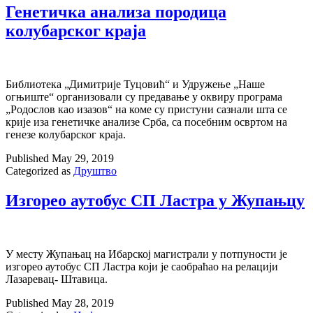
Генетичка анализа породица
колубарског краја
Библиотека „Димитрије Туцовић“ и Удружење „Наше
огњиште“ организовали су предавање у оквиру програма
„Родослов као изазов“ на коме су пристуни сазнали шта се
крије иза генетичке анализе Срба, са посебним освртом на
генезе колубарског краја.
Published
May 29, 2019
Categorized as
Друштво
Изгорео аутобус СП Ластра у Жупањцу
У месту Жупањац на Ибарској магистрали у потпуности је
изгорео аутобус СП Ластра који је саобраћао на релацији
Лазаревац- Штавица.
Published
May 28, 2019