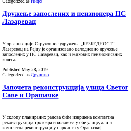
Categorized as
Инфо
Дружење запослених и пензионера ПС
Лазаревац
У организацији Струковног удружења „БЕЗБЕДНОСТ“
Лазаревац на Рајцу је организовано целодневно дружење
запослених у ПС Лазаревац, као и њихових пензионисаних
колега.
Published
May 28, 2019
Categorized as
Друштво
Започета реконструкција улица Светог
Саве и Орашачке
У склопу планираних радова биће извршена комплатна
реконструкција тротоара и коловоза у обе улице, али и
комплетна реконструкцију паркинга у Орашачкој.