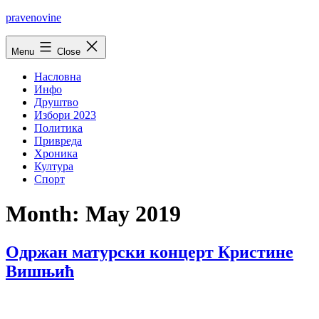
Skip
pravenovine
to
content
Menu
Close
Насловна
Инфо
Друштво
Избори 2023
Политика
Привреда
Хроника
Култура
Спорт
Month:
May 2019
Одржан матурски концерт Кристине
Вишњић