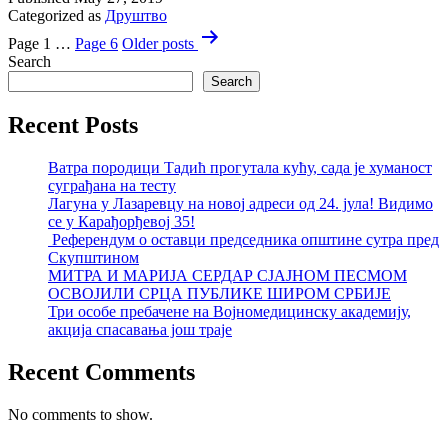
Categorized as
Друштво
Posts
Page 1
…
Page 6
Older
posts
pagination
Search
Search
Recent Posts
Ватра породици Тадић прогутала кућу, сада је хуманост
суграђана на тесту
Лагуна у Лазаревцу на новој адреси од 24. јула! Видимо
се у Карађорђевој 35!
Референдум о оставци председника општине сутра пред
Скупштином
МИТРА И МАРИЈА СЕРДАР СЈАЈНОМ ПЕСМОМ
ОСВОЈИЛИ СРЦА ПУБЛИКЕ ШИРОМ СРБИЈЕ
Три особе пребачене на Војномедицинску академију,
акција спасавања још траје
Recent Comments
No comments to show.