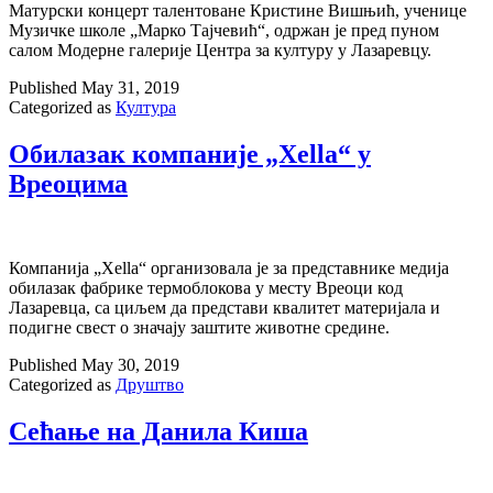
Матурски концерт талентоване Кристине Вишњић, ученице
Музичке школе „Марко Тајчевић“, одржан је пред пуном
салом Модерне галерије Центра за културу у Лазаревцу.
Published
May 31, 2019
Categorized as
Култура
Обилазак компаније „Xella“ у
Вреоцима
Компанија „Xella“ организовала је за представнике медија
обилазак фабрике термоблокова у месту Вреоци код
Лазаревца, са циљем да представи квалитет материјала и
подигне свест о значају заштите животне средине.
Published
May 30, 2019
Categorized as
Друштво
Сећање на Данила Киша