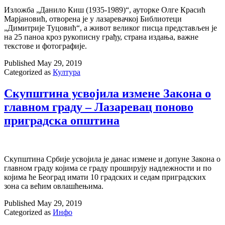
Изложба „Данило Киш (1935-1989)“, ауторке Олге Красић
Марјановић, отворена је у лазаревачкој Библиотеци
„Димитрије Туцовић“, а живот великог писца представљен је
на 25 паноа кроз рукописну грађу, страна издања, важне
текстове и фотографије.
Published
May 29, 2019
Categorized as
Култура
Скупштина усвојила измене Закона о
главном граду – Лазаревац поново
приградска општина
Скупштина Србије усвојила је данас измене и допуне Закона о
главном граду којима се граду проширују надлежности и по
којима ће Београд имати 10 градских и седам приградских
зона са већим овлашћењима.
Published
May 29, 2019
Categorized as
Инфо