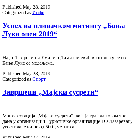
Published
May 28, 2019
Categorized as
Инфо
Успех на пливачком митингу „Бања
Лука опен 2019“
Нађа Лазаревић и Емилија Димитријевић вратиле су се из
Бања Луке са медаљама.
Published
May 28, 2019
Categorized as
Спорт
Завршени „Мајски сусрети“
Манифестација „Мајски сусрети“, која је трајала током три
дана у организацији Туристичке организације ГО Лазаревац,
угостила је више од 500 уметника.
Published
May 27, 2019