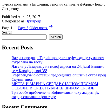
Турска компанија Бирлешик текстил купила је фабрику Беко у
Лазаревцу.
Published
April 25, 2017
Categorized as
Привреда
Posts
Page 1
…
Page 5
Older
posts
pagination
Search
Search
Recent Posts
Ватра породици Тадић прогутала кућу, сада је хуманост
суграђана на тесту
Лагуна у Лазаревцу на новој адреси од 24. јула! Видимо
се у Карађорђевој 35!
Референдум о оставци председника општине сутра пред
Скупштином
МИТРА И МАРИЈА СЕРДАР СЈАЈНОМ ПЕСМОМ
ОСВОЈИЛИ СРЦА ПУБЛИКЕ ШИРОМ СРБИЈЕ
Три особе пребачене на Војномедицинску академију,
акција спасавања још траје
Recent Comments