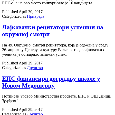
ЕПС-а, а на ово место конкурисало је 10 кандидата.
Published
April 30, 2017
Categorized as
Привреда
Лајковачки рецитатори успешни на
окружној смотри
На 49. Окружној смотри рецитатора, која је одржана у среду
26. априла у Центру за културу Ваљево, троје лајковачких
ученика је остварило запажен успех.
Published
April 29, 2017
Categorized as
Друштво
ЕПС финансира доградњу школе у
Новом Медошевцу
Потписан уговор Министарства просвете, ЕПС и ОШ „Диша
Ђурђевић“
Published
April 29, 2017
Categorized as
Друштво