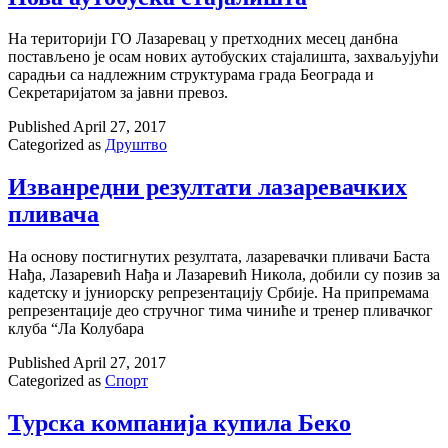
На територији ГО Лазаревац у претходних месец данбна
постављено је осам нових аутобуских стајалишта, захваљујући
сарадњи са надлежним структурама града Београда и
Секретаријатом за јавни превоз.
Published
April 27, 2017
Categorized as
Друштво
Изванредни резултати лазаревачких
пливача
На основу постигнутих резултата, лазаревачки пливачи Баста
Нађа, Лазаревић Нађа и Лазаревић Никола, добили су позив за
кадетску и јуниорску репрезентацију Србије. На припремама
репрезентације део стручног тима чиниће и тренер пливачког
клуба “Ла Колубара
Published
April 27, 2017
Categorized as
Спорт
Турска компанија купила Беко