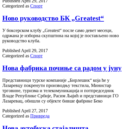
Published
April 29, 2017
Categorized as
Спорт
Ново руководство БК „Greatest“
У боксерском клубу „Greatest“ после само девет месеци,
одржана је изборна скупштина на којој је постављено ново
руководство клуба.
Published
April 29, 2017
Categorized as
Спорт
Нова фабрика почиње са радом у јуну
Представници турске компаније „Бирлешик“ која ће у
Лазаревцу покренути производњу текстила, Министар
трговине, туризма и телекомуникација и потпредседник
Владе Републике Србије, Расим Љајић и представници ГО
Лазаревац, обишли су објекте бивше фабрике Беко
Published
April 27, 2017
Categorized as
Привреда
Нова аутобуска стајалишта