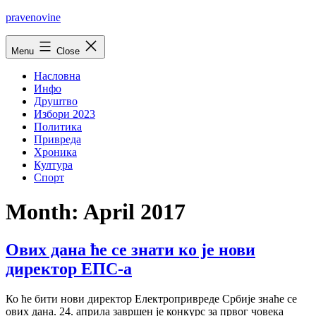
Skip
pravenovine
to
content
Menu
Close
Насловна
Инфо
Друштво
Избори 2023
Политика
Привреда
Хроника
Култура
Спорт
Month:
April 2017
Ових дана ће се знати ко је нови
директор ЕПС-а
Ко ће бити нови директор Електропривреде Србије знаће се
ових дана. 24. априла завршен је конкурс за првог човека