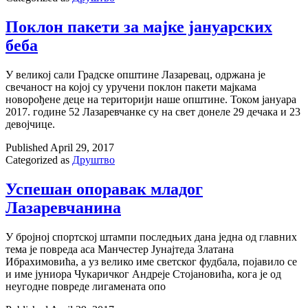
Поклон пакети за мајке јануарских
беба
У великој сали Градске општине Лазаревац, одржана је
свечаност на којој су уручени поклон пакети мајкама
новорођене деце на територији наше општине. Током јануара
2017. године 52 Лазаревчанке су на свет донеле 29 дечака и 23
девојчице.
Published
April 29, 2017
Categorized as
Друштво
Успешан опоравак младог
Лазаревчанина
У бројној спортској штампи последњих дана једна од главних
тема је повреда аса Манчестер Јунајтеда Златана
Ибрахимовића, a уз велико име светског фудбала, појавило се
и име јуниора Чукаричког Андреје Стојановића, кога је од
неугодне повреде лигамената опо