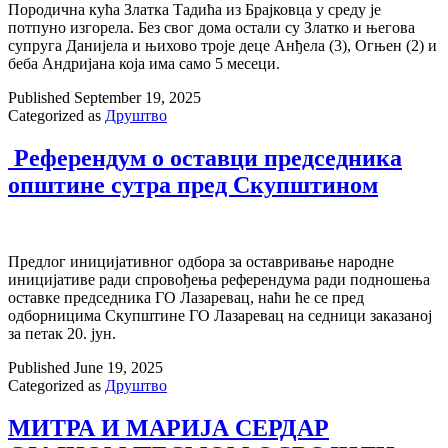
Породична кућа Златка Тадића из Брајковца у среду је
потпуно изгорела. Без свог дома остали су Златко и његова
супруга Данијела и њихово троје деце Анђела (3), Огњен (2) и
беба Андријана која има само 5 месеци.
Published
September 19, 2025
Categorized as
Друштво
Референдум о оставци председника
општине сутра пред Скупштином
Предлог иницијативног одбора за оставривање народне
иницијативе ради спровођења референдума ради подношења
оставке председника ГО Лазаревац, наћи ће се пред
одборницима Скупштине ГО Лазаревац на седници заказаној
за петак 20. јун.
Published
June 19, 2025
Categorized as
Друштво
МИТРА И МАРИЈА СЕРДАР