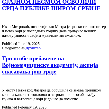
СЈАЈНОМ ПЕСМОМ ОСВОЈИЛИ
СРЦА ПУБЛИКЕ ШИРОМ СРБИЈЕ
Иван Митровић, познатији као Митра је српски стонотенисер
и певач који је последњих годину дана привукао велику
пажњу јавности својим музичким ангажманом.
Published
June 19, 2025
Categorized as
Друштво
Три особе пребачене на
Војномедицинску академију, акција
спасавања још траје
У месту Петка код Лазаревца обрушила се земља приликом
копања канала за топловод и затрпала више особа, међу
којима и ватрогасца који је дошао да помогне.
Published
February 19, 2025