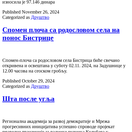
износила је 97.146 динара
Published
November 26, 2024
Categorized as
Друштво
Спомен плоча са родословом села на
понос Бистрице
Спомен-плоча са родословом села Бистрица биће свечано
откривена и освештана у суботу 02.11. 2024, на Задушнице у
12.00 часова на сеоском гробљу.
Published
October 29, 2024
Categorized as
Друштво
Шта после угља
Регионална академија за развој демократије и Мрежа
прогресивних иницијатива успешно спроводе пројекат
праведне транзиције за раднике рудника Колубара у