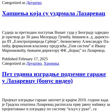
Categorized as
Друштво
Хапшења која су уздрмала Лазаревац
Су­ди­ја за прет­ход­ни по­сту­пак Ви­шег су­да у Бе­о­гра­ду од­ре­дио
је при­твор до 30 да­на Ми­ло­ра­ду Гр­чи­ћу, бив­шем в. д. ди­рек­то­
ра ЈП „Елек­тро­при­вре­да Ср­би­је”, би­зни­сме­ну Алек­сан­дру Па­
пи­ћу, фор­мал­ном вла­сни­ку пред­у­зе­ћа „Тим си­стем” и Ива­ну
Ма­рин­ко­ви­ћу, бив­шем ди­рек­то­ру ФК „Бо­рац” из Ла­за­рев­ца.
Published
February 17, 2025
Categorized as
Друштво
,
Хроника
Пет година изградње подземне гараже
у Лазаревцу (бонус видео)
Пројекат изградње гараже започет је крајем 2019. године када
је Градска општина Лазаревац расписала прву јавну набавку за
пројектовање и изградњу по систему “кључ у руке”, са