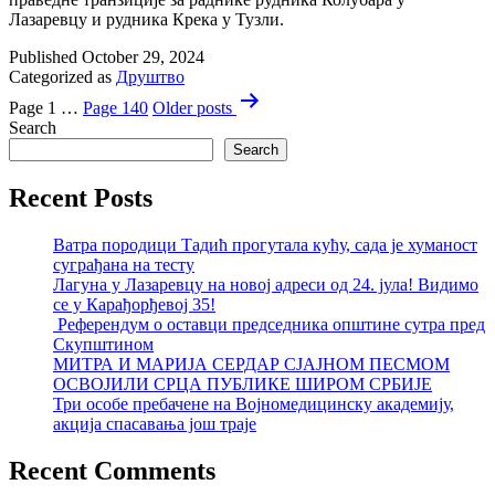
Лазаревцу и рудника Крека у Тузли.
Published
October 29, 2024
Categorized as
Друштво
Posts
Page 1
…
Page 140
Older
posts
pagination
Search
Search
Recent Posts
Ватра породици Тадић прогутала кућу, сада је хуманост
суграђана на тесту
Лагуна у Лазаревцу на новој адреси од 24. јула! Видимо
се у Карађорђевој 35!
Референдум о оставци председника општине сутра пред
Скупштином
МИТРА И МАРИЈА СЕРДАР СЈАЈНОМ ПЕСМОМ
ОСВОЈИЛИ СРЦА ПУБЛИКЕ ШИРОМ СРБИЈЕ
Три особе пребачене на Војномедицинску академију,
акција спасавања још траје
Recent Comments