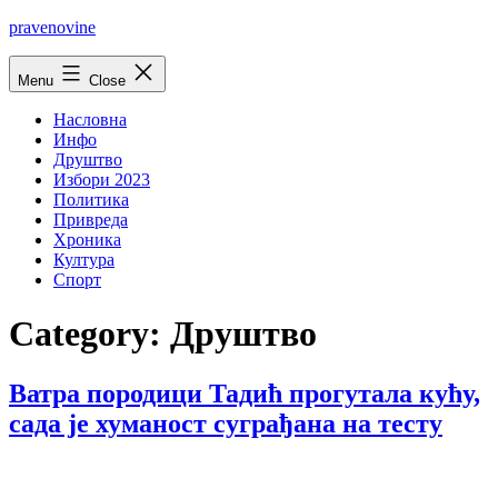
Skip
pravenovine
to
content
Menu
Close
Насловна
Инфо
Друштво
Избори 2023
Политика
Привреда
Хроника
Култура
Спорт
Category:
Друштво
Ватра породици Тадић прогутала кућу,
сада је хуманост суграђана на тесту