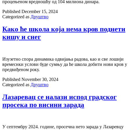
процењеном вредношћу од 104 милиона динара.
Published
December 15, 2024
Categorized as
Друштво
Како ће школа која нема кров поднети
кишу и снег
Изузетно спора динамика одвијања радова, као и све лошији
времеснки услови буде сумњу да ће школа добити нови кров у
предвиђеном року.
Published
November 30, 2024
Categorized as
Друштво
Лазаревац се налази испод градског
просека по висини зарада
У септембру 2024. године, просечна нето зарада у Лазаревцу