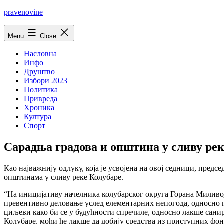
Skip
pravenovine
to
content
Menu
Close
Насловна
Инфо
Друштво
Избори 2023
Политика
Привреда
Хроника
Култура
Спорт
Сарадња градова и општина у сливу рек
Као најважнију одлуку, која је усвојена на овој седници, пр
општинама у сливу реке Колубаре.
“На иницијативу начелника колубарског округа Горана Миливоје
превентивно деловање услед елементарних непогода, односно по
циљеви како би се у будућности спречиле, односно лакше санир
Колубаре, моћи ће лакше да добију средства из приступних фонд