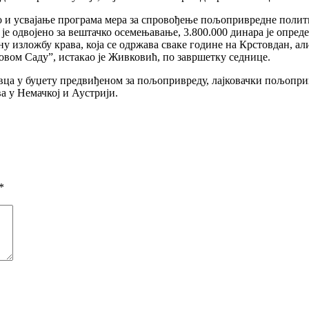
ио и усвајање програма мера за спровођење пољопривредне полити
 је одвојено за вештачко осемењавање, 3.800.000 динара је опре
ну изложбу крава, која се одржава сваке године на Крстовдан, а
ом Саду”, истакао је Живковић, по завршетку седнице.
овца у буџету предвиђеном за пољопривреду, лајковачки пољопри
а у Немачкој и Аустрији.
*