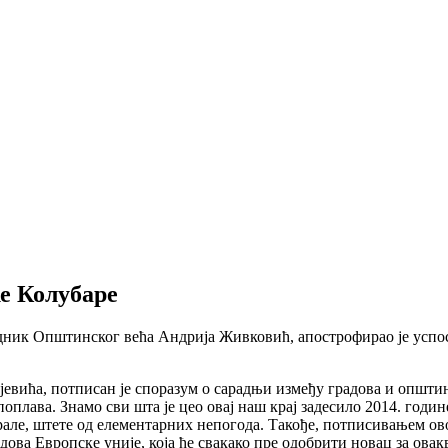
е Колубаре
едседник Општинског већа Андрија Живковић, апострофирао је ус
вића, потписан је споразум о сарадњи између градова и општина,
плава. Знамо сви шта је цео овај наш крај задесило 2014. годи
але, штете од елементарних непогода. Такође, потписивањем овог
ова Европске уније, која ће свакако пре одобрити новац за овак