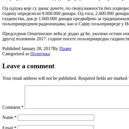
Од одлука које су данас донете, по својој важности бих издвој
годину определили 9.000.000 динара. Од тога, 2.600.000 динара
газдинства, док је 1.600.000 динара предвиђено за традиционал
пољопривредним радионицама, као и Сајму пољопривреде у Нов
Председник Општинског већа је додао да ће, уколико остане н
другој половини 2017. године посете пољопривредна газдинств
Published
January 28, 2017
By
Праве
Categorized as
Политика
Leave a comment
Your email address will not be published.
Required fields are marked
Comment
*
Name
*
Email
*