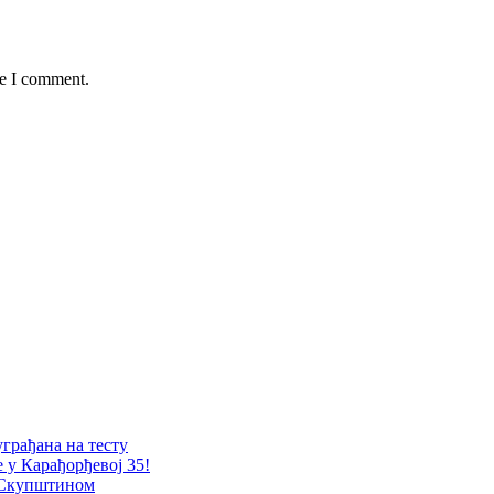
me I comment.
уграђана на тесту
е у Карађорђевој 35!
 Скупштином