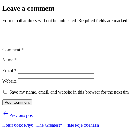
Leave a comment
Your email address will not be published.
Required fields are marked
Comment
*
Name
*
Email
*
Website
Save my name, email, and website in this browser for the next ti
Post
Previous post
navigation
Нови бокс клуб „The Greatest“ – име које обећава