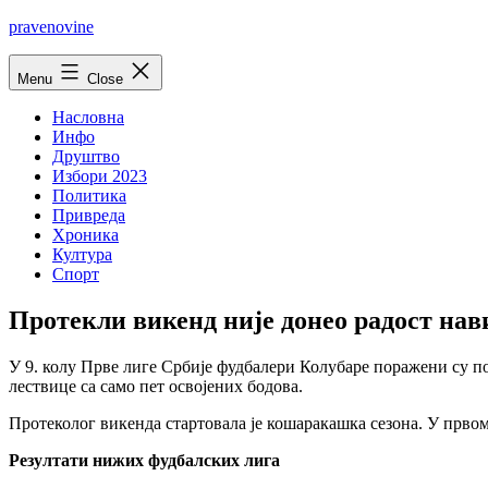
Skip
pravenovine
to
content
Menu
Close
Насловна
Инфо
Друштво
Избори 2023
Политика
Привреда
Хроника
Култура
Спорт
Протекли викенд није донео радост нав
У 9. колу Прве лиге Србије фудбалери Колубаре поражени су п
лествице са само пет освојених бодова.
Протеколог викенда стартовала је кошаракашка сезона. У првом
Резултати нижих фудбалских лига