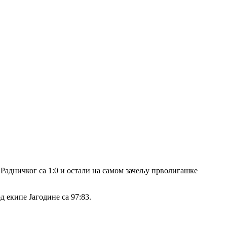
Радничког са 1:0 и остали на самом зачељу прволигашке
 екипе Јагодине са 97:83.