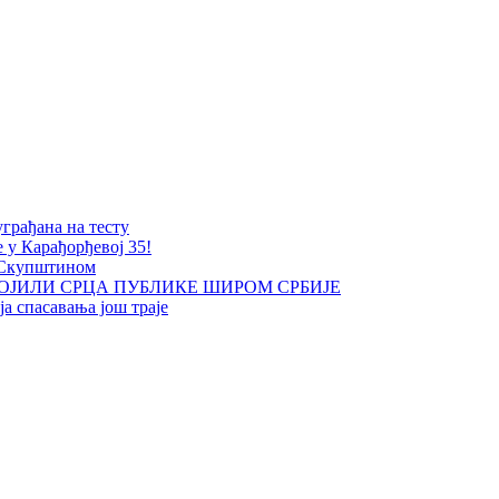
уграђана на тесту
е у Карађорђевој 35!
 Скупштином
ОЈИЛИ СРЦА ПУБЛИКЕ ШИРОМ СРБИЈЕ
а спасавања још траје