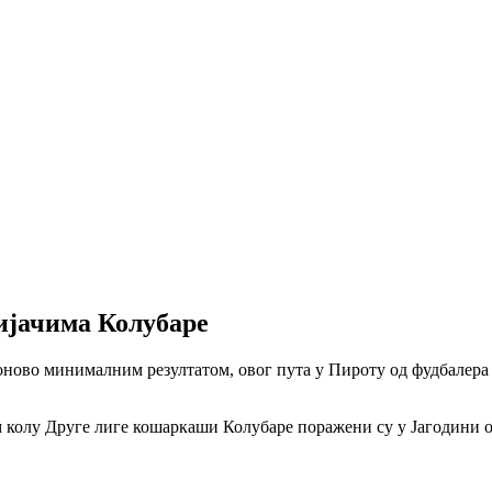
ијачима Колубаре
оново минималним резултатом, овог пута у Пироту од фудбалера 
 колу Друге лиге кошаркаши Колубаре поражени су у Јагодини од