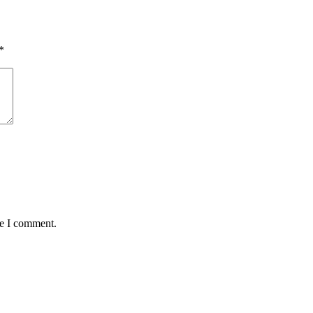
*
me I comment.