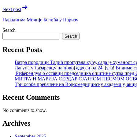
Next post
Парадигма Милије Белића у Паризу
Search
Search
Recent Posts
Ватра породици Тадић прогутала кућу, сада је хуманост с
Лагуна у Лазаревцу на новој адреси од 24. јула! Видимо с
Референдум о оставци председника општине сутра пред
МИТРА И МАРИЈА СЕРДАР СЈАЈНОМ ПЕСМОМ ОСВ
Три особе пребачене на Војномедицинску академију, акциј
Recent Comments
No comments to show.
Archives
September 2025