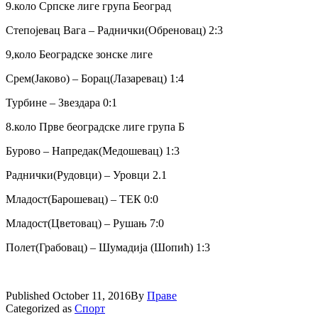
9.коло Српске лиге група Београд
Степојевац Вага – Раднички(Обреновац) 2:3
9,коло Београдске зонске лиге
Срем(Јаково) – Борац(Лазаревац) 1:4
Турбине – Звездара 0:1
8.коло Прве београдске лиге група Б
Бурово – Напредак(Медошевац) 1:3
Раднички(Рудовци) – Уровци 2.1
Младост(Барошевац) – ТЕК 0:0
Младост(Цветовац) – Рушањ 7:0
Полет(Грабовац) – Шумадија (Шопић) 1:3
Published
October 11, 2016
By
Праве
Categorized as
Спорт