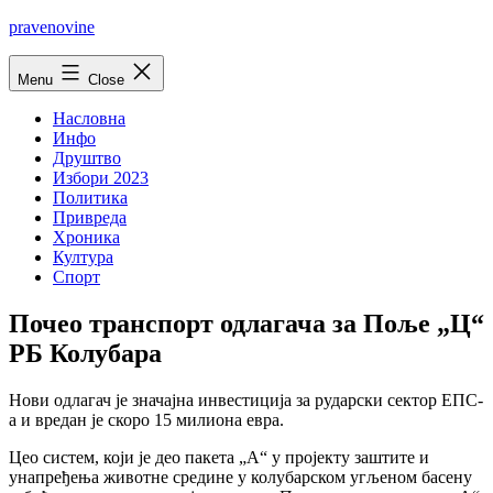
Skip
pravenovine
to
content
Menu
Close
Насловна
Инфо
Друштво
Избори 2023
Политика
Привреда
Хроника
Култура
Спорт
Почео транспорт одлагача за Поље „Ц“
РБ Колубара
Нови одлагач је значајна инвестиција за рударски сектор ЕПС-
а и вредан је скоро 15 милиона евра.
Цео систем, који је део пакета „А“ у пројекту заштите и
унапређења животне средине у колубарском угљеном басену