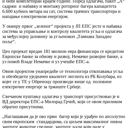
и биће комплетиран крајем године. Поред одлагача, пакет „А“
садржи и набавку и монтажу роторног багера капацитета
6.600 кубних метара на сат, система трачних транспортера и
напајање електричном енергијом.
У оквиру првог „зеленог“ пројекта у ЈП ЕПС јесте и набавка
система за управљање и контролу квалитета угља и одлагача
за међуслојну јаловину за угљенокоп „Тамнава Западно
поље“.
Цео пројекат вредан 181 милион евра финансира се кредитом
Европске банке за обнову и развој, Немачке развојне банке, а
уз помоћ Владе Немачке и уз учешће ЕПС-a.
Овим пројектом унапредиће се технологија откопавања угља
и обезбедити уједначен квалитет лигнита из РБ Колубара, из
којег се у ТЕ у Обреноцу производи више од половине
електричне енергије за тржиште Србије.
Свечаном пуштању одлагача у транспорт присуствовао је и
ВД директора ЕПС-а Милорад Грчић, који се овом приликом
обратио присутнима.
„Наглашавам да је ово први багер који је урађен по апсолутно
свим европским стандардима, са циљем максималног нивоа
заштите животне средине, заштите људи који раде у