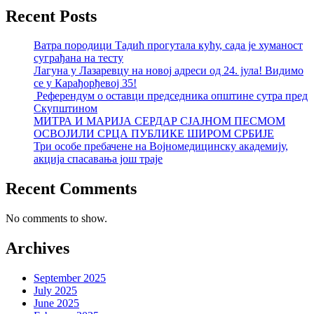
Recent Posts
Ватра породици Тадић прогутала кућу, сада је хуманост
суграђана на тесту
Лагуна у Лазаревцу на новој адреси од 24. јула! Видимо
се у Карађорђевој 35!
Референдум о оставци председника општине сутра пред
Скупштином
МИТРА И МАРИЈА СЕРДАР СЈАЈНОМ ПЕСМОМ
ОСВОЈИЛИ СРЦА ПУБЛИКЕ ШИРОМ СРБИЈЕ
Три особе пребачене на Војномедицинску академију,
акција спасавања још траје
Recent Comments
No comments to show.
Archives
September 2025
July 2025
June 2025