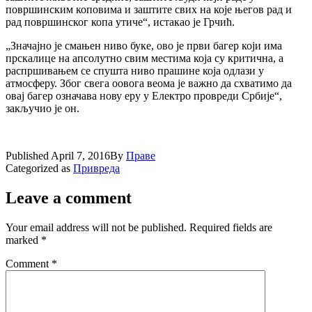
површинским коповима и заштите свих на које његов рад и
рад површинског копа утиче“, истакао је Грчић.
„Значајно је смањен ниво буке, ово је први багер који има
прскалице на апсолутно свим местима која су критична, а
распршивањем се спушта ниво прашине која одлази у
атмосферу. Због свега оовога веома је важно да схватимо да
овај багер означава нову еру у Електро провреди Србије“,
закључио је он.
Published
April 7, 2016
By
Праве
Categorized as
Привреда
Leave a comment
Your email address will not be published.
Required fields are
marked
*
Comment
*