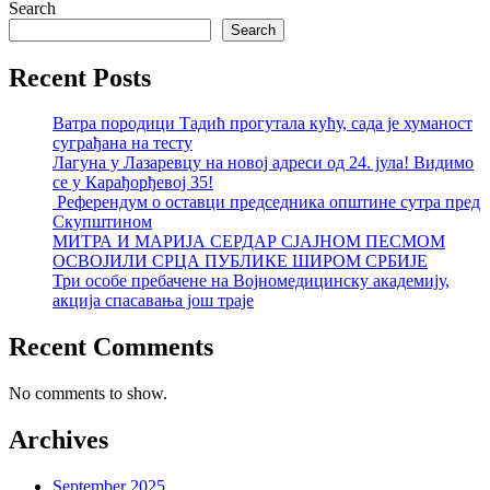
Search
Search
Recent Posts
Ватра породици Тадић прогутала кућу, сада је хуманост
суграђана на тесту
Лагуна у Лазаревцу на новој адреси од 24. јула! Видимо
се у Карађорђевој 35!
Референдум о оставци председника општине сутра пред
Скупштином
МИТРА И МАРИЈА СЕРДАР СЈАЈНОМ ПЕСМОМ
ОСВОЈИЛИ СРЦА ПУБЛИКЕ ШИРОМ СРБИЈЕ
Три особе пребачене на Војномедицинску академију,
акција спасавања још траје
Recent Comments
No comments to show.
Archives
September 2025