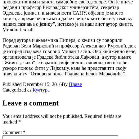
провокативним и заиста сам добио све одговоре. Он је иначе
редовни професор Београдског универзитета, секретар
Одељења језика и књижевности САНУ, објавио је много
књига, а време ће показати да ће све те књиге бити у темељу
наших сазнања о језику”, истакао је за наш лист аутор књиге,
Милош Јевтић.
Поред аутора и академика Пипера, о књизи су говорили
Радован Бели Марковић и професор Александар Ђуровић, док
је испред издавача говорио Милан Тасић. Ово књижевно вече,
организовала је Градска библиотека Лајковац, а аутор књиге
“Живот језика” је изразио своје лично задовољство што ће
ускоро поново бити у Лајковцу, када ће представити своју
нову књигу “Отворена поља Радована Белог Марковића”.
Published
December 15, 2016
By
Праве
Categorized as
Култура
Leave a comment
Your email address will not be published.
Required fields are
marked
*
Comment
*