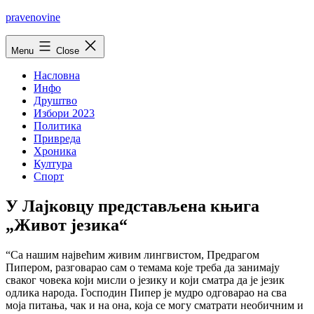
Skip
pravenovine
to
content
Menu
Close
Насловна
Инфо
Друштво
Избори 2023
Политика
Привреда
Хроника
Култура
Спорт
У Лајковцу представљена књига
„Живот језика“
“Са нашим највећим живим лингвистом, Предрагом
Пипером, разговарао сам о темама које треба да занимају
сваког човека који мисли о језику и који сматра да је језик
одлика народа. Господин Пипер је мудро одговарао на сва
моја питања, чак и на она, која се могу сматрати необичним и