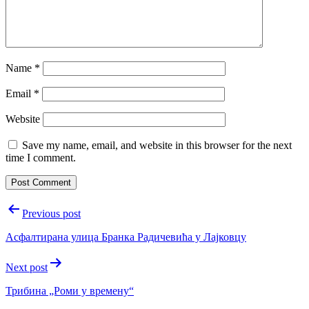
Name
*
Email
*
Website
Save my name, email, and website in this browser for the next
time I comment.
Post
Previous post
navigation
Асфалтирана улица Бранка Радичевића у Лајковцу
Next post
Трибина „Роми у времену“