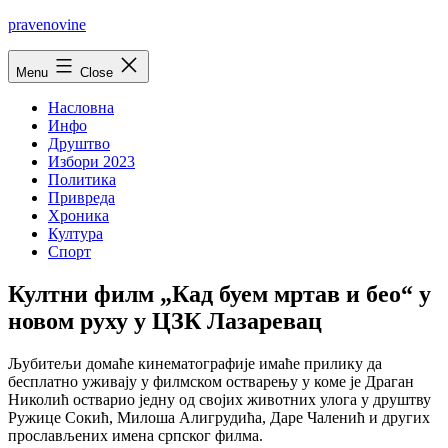
Skip
pravenovine
to
content
Menu
Close
Насловна
Инфо
Друштво
Избори 2023
Политика
Привреда
Хроника
Култура
Спорт
Култни филм „Кад буем мртав и бео“ у
новом руху у ЦЗК Лазаревац
Љубитељи домаће кинематографије имаће прилику да
бесплатно уживају у филмском остварењу у коме је Драган
Николић остварио једну од својих животних улога у друштву
Ружице Сокић, Милоша Алигрудића, Даре Чаленић и других
прослављених имена српског филма.