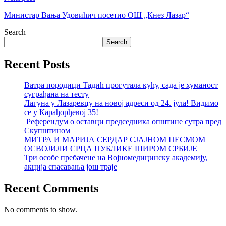
Министар Вања Удовићич посетио ОШ „Кнез Лазар“
Search
Search
Recent Posts
Ватра породици Тадић прогутала кућу, сада је хуманост
суграђана на тесту
Лагуна у Лазаревцу на новој адреси од 24. јула! Видимо
се у Карађорђевој 35!
Референдум о оставци председника општине сутра пред
Скупштином
МИТРА И МАРИЈА СЕРДАР СЈАЈНОМ ПЕСМОМ
ОСВОЈИЛИ СРЦА ПУБЛИКЕ ШИРОМ СРБИЈЕ
Три особе пребачене на Војномедицинску академију,
акција спасавања још траје
Recent Comments
No comments to show.