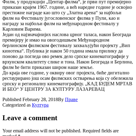
Филм, у продукцији „Центар филма“, је први пут премијерно
приказан крајем 1967. године, а већ наредне године је освојио
престижне награде као што су „Златна арена“ за најбољи
филм на Фестивалу југословенског филма у Пули, као и
награду за најбољи филм на међународном фестивалу у
Карловим Варима.
Један од најзначајнијих наслова црног таласа, након Београда
премијеру је имао на овогодишњем Међународном
берлинском филмском фестивалу захваљујући пројекту „Вип
кинотека“. Публика је након 50 година имала прилику да
поново да погледа ово ремек дело српске кинематографије у
врхунском квалитету слике и тона. Након Београда и Берлина,
филм ће бити приказан широм наше земље.
До краја ове године, у оквиру овог пројекта, биће дигитално
рестаурирано још осам филмских остварења која су обележила
српску и регионалну кинематографију. „КАД БУДЕМ МРТАВ
И БЕО“ У ЦЕНТРУ ЗА КУЛТУРУ ЛАЗАРЕВАЦ
Published
February 28, 2018
By
Праве
Categorized as
Култура
Leave a comment
Your email address will not be published.
Required fields are