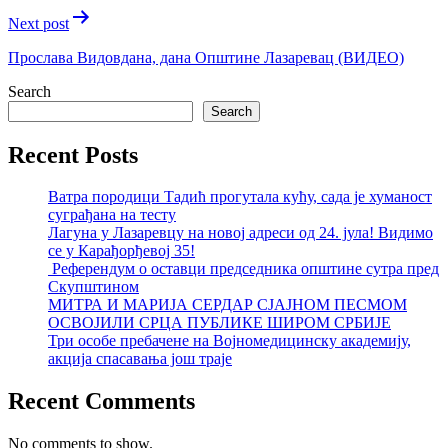
Next post
Прослава Видовдана, дана Општине Лазаревац (ВИДЕО)
Search
Search
Recent Posts
Ватра породици Тадић прогутала кућу, сада је хуманост
суграђана на тесту
Лагуна у Лазаревцу на новој адреси од 24. јула! Видимо
се у Карађорђевој 35!
Референдум о оставци председника општине сутра пред
Скупштином
МИТРА И МАРИЈА СЕРДАР СЈАЈНОМ ПЕСМОМ
ОСВОЈИЛИ СРЦА ПУБЛИКЕ ШИРОМ СРБИЈЕ
Три особе пребачене на Војномедицинску академију,
акција спасавања још траје
Recent Comments
No comments to show.