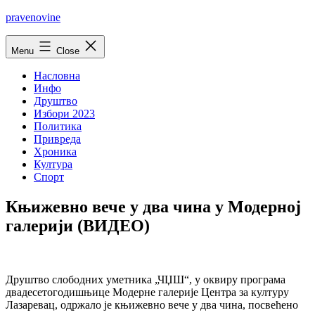
Skip
pravenovine
to
content
Menu
Close
Насловна
Инфо
Друштво
Избори 2023
Политика
Привреда
Хроника
Култура
Спорт
Књижевно вече у два чина у Модерној
галерији (ВИДЕО)
Друштво слободних уметника „ЧЏШ“, у оквиру програма
двадесетогодишњице Модерне галерије Центра за културу
Лазаревац, одржало је књижевно вече у два чина, посвећено