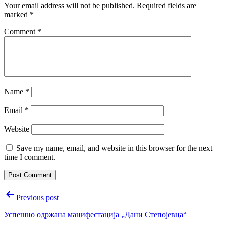
Your email address will not be published.
Required fields are
marked
*
Comment
*
Name
*
Email
*
Website
Save my name, email, and website in this browser for the next
time I comment.
Post
Previous post
navigation
Успешно одржана манифестација „Дани Степојевца“