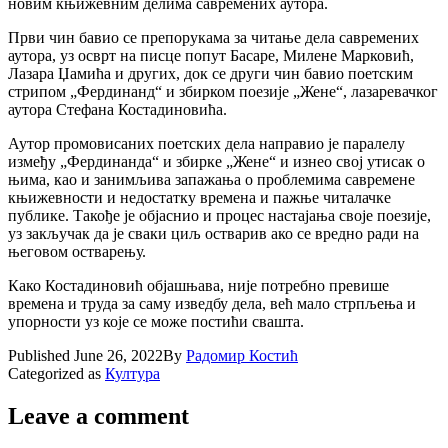
новим књижевним делима савремених аутора.
Први чин бавио се препорукама за читање дела савремених
аутора, уз осврт на писце попут Басаре, Милене Марковић,
Лазара Џамића и других, док се други чин бавио поетским
стрипом „Фердинанд“ и збирком поезије „Жене“, лазаревачког
аутора Стефана Костадиновића.
Аутор промовисаних поетских дела направио је паралелу
између „Фердинанда“ и збирке „Жене“ и изнео свој утисак о
њима, као и занимљива запажања о проблемима савремене
књижевности и недостатку времена и пажње читалачке
публике. Такође је објаснио и процес настајања своје поезије,
уз закључак да је сваки циљ остварив ако се вредно ради на
његовом остварењу.
Како Костадиновић објашњава, није потребно превише
времена и труда за саму изведбу дела, већ мало стрпљења и
упорности уз које се може постићи свашта.
Published
June 26, 2022
By
Радомир Костић
Categorized as
Култура
Leave a comment