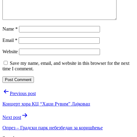
Name
*
Email
*
Website
Save my name, email, and website in this browser for the next
time I comment.
Post
Previous post
navigation
Концерт хора КЦ “Хаџи Рувим” Лајковац
Next post
Опрез – Градски парк небезбедан за коришћење