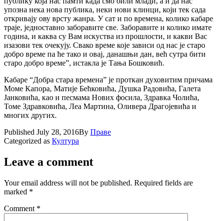
публику која нас памти када смо били млади, а и да нас
упозна нека нова публика, неки нови клинци, који тек сада
откривају ову врсту жанра. У сат и по времена, колико кабаре
траје, једноставно заборавите све. Заборавите и колико имате
година, и каква су Вам искуства из прошлости, и какви Вас
изазови тек очекују. Свако време које зависи од нас је старо
добро време па ће тако и овај, данашњи дан, већ сутра бити
старо добро време”, истакла је Тања Бошковић.
Кабаре “Добра стара времена” је проткан духовитим причама
Моме Капора, Матије Бећковића, Душка Радовића, Галета
Јанковића, као и песмама Нових фосила, Здравка Чолића,
Томе Здравковића, Леа Мартина, Оливера Драгојевића и
многих других.
Published
July 28, 2016
By
Праве
Categorized as
Култура
Leave a comment
Your email address will not be published.
Required fields are
marked
*
Comment
*