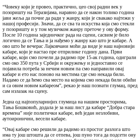
“Човеку који је провео, практично, цео свој радни век у
позоришту на Теразијама, наравно да се након толико година
јави жеља да почне да ради у жанру, који је свакако најтежи у
нашој професији. Значи, да се сва та искуства која смо стекли
у позоришту и у том музичком жанру преточе у ову форму.
После 10 година заједничког рада на сцени, сасвим је било
логично да се Тања и ја нађемо у жанру као што је кабаре. А
ово што ће вечерас Лајковчани моћи да виде је наш најновији
кабаре, који је настао пре отприлике годину дана. Први
кабаре, који смо почели да радимо пре 15-ак година, одиграли
смо око 350 пута у Србији и окружењу и једноставно се
појавила потреба за нечим новим па смо направили овај
кабаре и ето нас поново на местима где смо некада били.
Надамо се да ћемо сва место на којима смо некада били обићи
и са овим новим кабареом”, рекао је наш познати глумац, пред
сам излазак на сцену.
Једна од најпопуларнијих глумица на нашим просторима,
Тања Бошковић, додала је за наш лист да кабаре “Добра стара
времена” није политички кабаре, већ један незлобиви,
аутоиронични, весели кабаре.
“Овај кабаре смо решили да радимо из простог разлога што
има ту још штошта да се отпева, још пуно тога да подсети ону