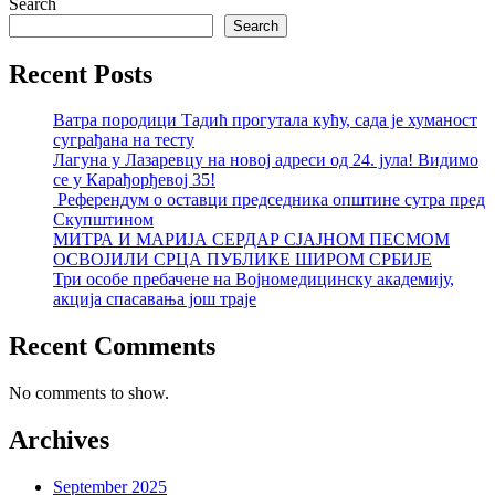
Search
Search
Recent Posts
Ватра породици Тадић прогутала кућу, сада је хуманост
суграђана на тесту
Лагуна у Лазаревцу на новој адреси од 24. јула! Видимо
се у Карађорђевој 35!
Референдум о оставци председника општине сутра пред
Скупштином
МИТРА И МАРИЈА СЕРДАР СЈАЈНОМ ПЕСМОМ
ОСВОЈИЛИ СРЦА ПУБЛИКЕ ШИРОМ СРБИЈЕ
Три особе пребачене на Војномедицинску академију,
акција спасавања још траје
Recent Comments
No comments to show.
Archives
September 2025