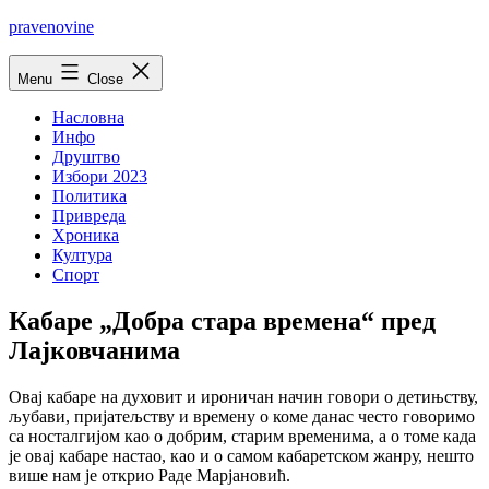
Skip
pravenovine
to
content
Menu
Close
Насловна
Инфо
Друштво
Избори 2023
Политика
Привреда
Хроника
Култура
Спорт
Кабаре „Добра стара времена“ пред
Лајковчанима
Овај кабаре на духовит и ироничан начин говори о детињству,
љубави, пријатељству и времену о коме данас често говоримо
са носталгијом као о добрим, старим временима, а о томе када
је овај кабаре настао, као и о самом кабаретском жанру, нешто
више нам је открио Раде Марјановић.