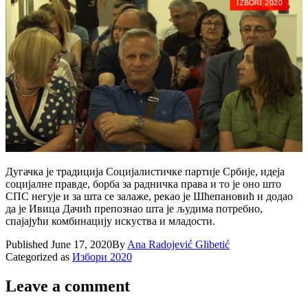
Дугачка је традиција Социјалистичке партије Србије, идеја
социјалне правде, борба за радничка права и то је оно што
СПС негује и за шта се залаже, рекао је Шћепановић и додао
да је Ивица Дачић препознао шта је људима потребно,
спајајући комбинацију искуства и младости.
Published
June 17, 2020
By
Ana Radojević Glibetić
Categorized as
Избори 2020
Leave a comment