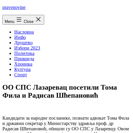
Skip
pravenovine
to
content
Menu
Close
Насловна
Инфо
Друштво
Избори 2023
Политика
Привреда
Хроника
Култура
Спорт
ОО СПС Лазаревац посетили Тома
Фила и Радисав Шћепановић
Кандидати за народне посланике, познати адвокат Тома Фила
и државни секретар у Министарству здравља проф. др
Радисав Шћепановић, обишли су ОО СПС у Лазаревцу. Овом