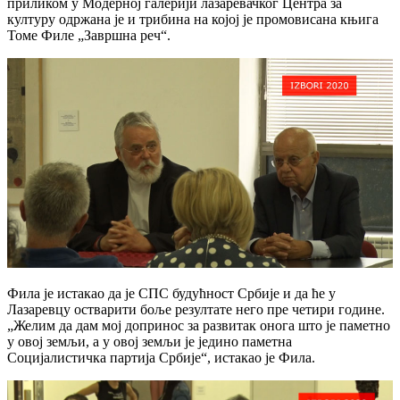
приликом у Модерној галерији лазаревачког Центра за
културу одржана је и трибина на којој је промовисана књига
Томе Филе „Завршна реч“.
Фила је истакао да је СПС будућност Србије и да ће у
Лазаревцу остварити боље резултате него пре четири године.
„Желим да дам мој допринос за развитак онога што је паметно
у овој земљи, а у овој земљи је једино паметна
Социјалистичка партија Србије“, истакао је Фила.