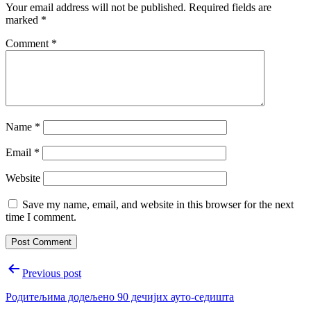
Your email address will not be published.
Required fields are
marked
*
Comment
*
Name
*
Email
*
Website
Save my name, email, and website in this browser for the next
time I comment.
Post
Previous post
navigation
Родитељима додељено 90 дечијих ауто-седишта