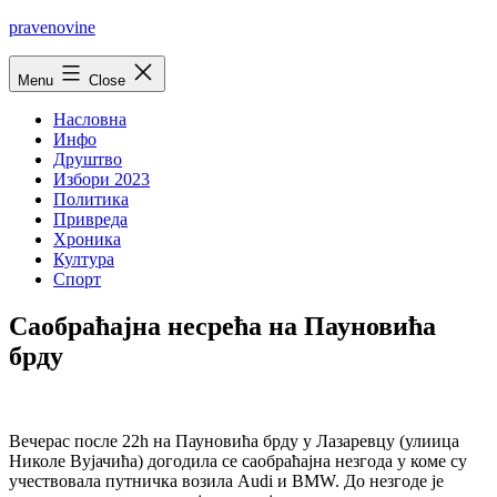
Skip
pravenovine
to
content
Menu
Close
Насловна
Инфо
Друштво
Избори 2023
Политика
Привреда
Хроника
Култура
Спорт
Саобраћајна несрећа на Пауновића
брду
Вечерас после 22h на Пауновића брду у Лазаревцу (улиица
Николе Вујачића) догодила се саобраћајна незгода у коме су
учествовала путничка возила Audi и BMW. До незгоде је