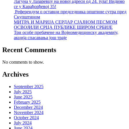
Лагуна у Лазаревцу на новој адреси од 24. јула! Видимо
се у Карађорђевој 35!
Референдум о оставци председника општине сутра пред
Скупштином
МИТРА И МАРИЈА СЕРДАР СЈАЈНОМ ПЕСМОМ
ОСВОЈИЛИ СРЦА ПУБЛИКЕ ШИРОМ СРБИЈЕ
Три особе пребачене на Војномедицинску академију,
акција спасавања још траје
Recent Comments
No comments to show.
Archives
September 2025
July 2025
June 2025
February 2025
December 2024
November 2024
October 2024
July 2024
June 2024