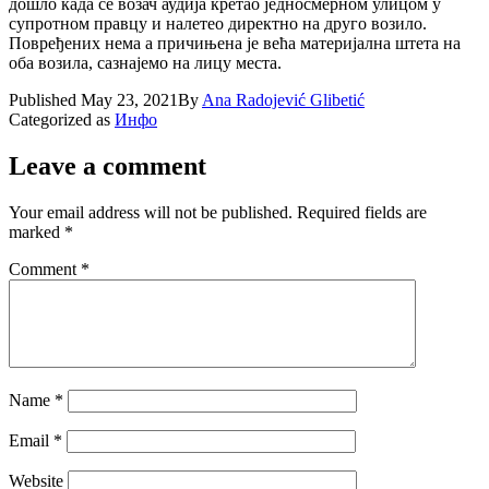
дошло када се возач аудија кретао једносмерном улицом у
супротном правцу и налетео директно на друго возило.
Повређених нема а причињена је већа материјална штета на
оба возила, сазнајемо на лицу места.
Published
May 23, 2021
By
Ana Radojević Glibetić
Categorized as
Инфо
Leave a comment
Your email address will not be published.
Required fields are
marked
*
Comment
*
Name
*
Email
*
Website