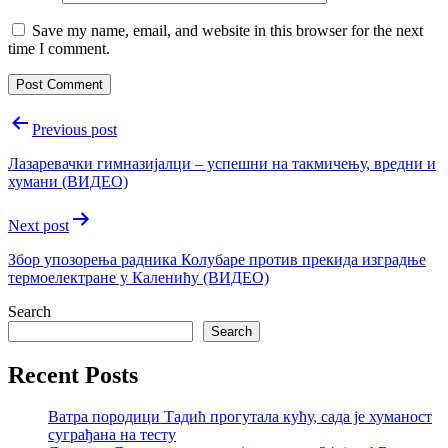
Save my name, email, and website in this browser for the next
time I comment.
Post
Previous post
navigation
Лазаревачки гимназијалци – успешни на такмичењу, вредни и
хумани (ВИДЕО)
Next post
Збор упозорења радника Колубаре против прекида изградње
термоелектране у Каленићу (ВИДЕО)
Search
Search
Recent Posts
Ватра породици Тадић прогутала кућу, сада је хуманост
суграђана на тесту