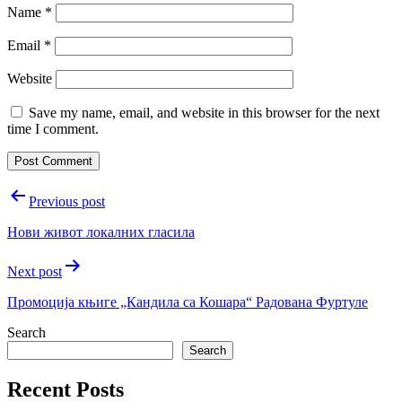
Name
*
Email
*
Website
Save my name, email, and website in this browser for the next
time I comment.
Post
Previous post
navigation
Нови живот локалних гласила
Next post
Промоција књиге „Кандила са Кошара“ Радована Фуртуле
Search
Search
Recent Posts