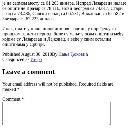
је на седмом месту са 61.263 динара. Испред Лазаревца налазе
се општине Врачар са 78.116, Нови Београд са 74.617, Стари
град са 73.486, Савски венац са 66.531, Вождовац са 62.582 и
Звездара са 62.223 динара.
Ипак, плате у првој половини ове године, у поређењу са
прошлом за исти период, биле су мање у осам општина међу
којима су Лазаревац и Лајковац, а веће у свим осталим
општинама у Србији.
Published
August 30, 2018
By
Сања Ђоковић
Categorized as
Инфо
Leave a comment
Your email address will not be published.
Required fields are
marked
*
Comment
*