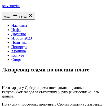
Skip
pravenovine
to
content
Menu
Close
Насловна
Инфо
Друштво
Избори 2023
Политика
Привреда
Хроника
Култура
Спорт
Лазаревац седми по висини плате
Нето зарада у Србији, према последњим подацима
Републичког завода за статистику, у јуну је износила 49.226
динара.
По висини просечних примања у Србији општина Лазаревац