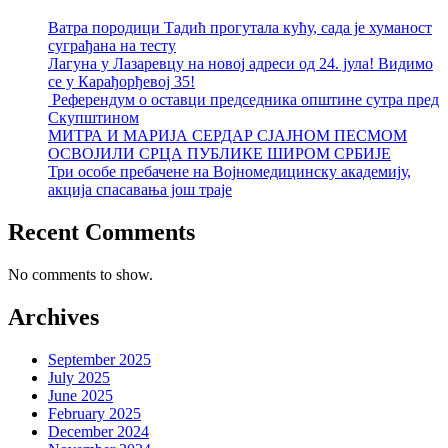
Ватра породици Тадић прогутала кућу, сада је хуманост
суграђана на тесту
Лагуна у Лазаревцу на новој адреси од 24. јула! Видимо
се у Карађорђевој 35!
Референдум о оставци председника општине сутра пред
Скупштином
МИТРА И МАРИЈА СЕРДАР СЈАЈНОМ ПЕСМОМ
ОСВОЈИЛИ СРЦА ПУБЛИКЕ ШИРОМ СРБИЈЕ
Три особе пребачене на Војномедицинску академију,
акција спасавања још траје
Recent Comments
No comments to show.
Archives
September 2025
July 2025
June 2025
February 2025
December 2024