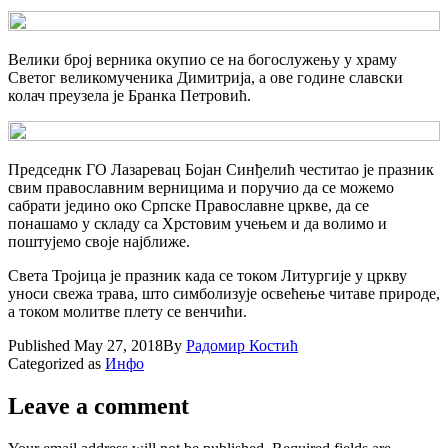
Велики број верника окупио се на богослужењу у храму
Светог великомученика Димитрија,
а ове године славски
колач преузела је Бранка Петровић.
Председнк ГО Лазаревац Бојан Синђелић честитао је празник
свим православним верницима и поручио да се можемо
сабрати једино око Српске Православне цркве, да се
понашамо у складу са Хрстовим учењем и да волимо и
поштујемо своје најближе.
Света Тројица је празник када се током Литургије у цркву
уноси свежа трава, што симболизује освећење читаве природе,
а током молитве плету се венчићи.
Published
May 27, 2018
By
Радомир Костић
Categorized as
Инфо
Leave a comment