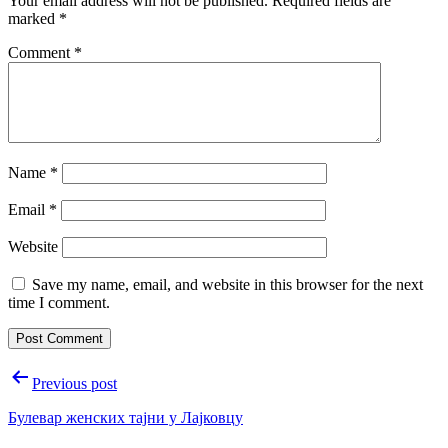
Your email address will not be published.
Required fields are
marked
*
Comment
*
Name
*
Email
*
Website
Save my name, email, and website in this browser for the next
time I comment.
Post
Previous post
navigation
Булевар женских тајни у Лајковцу