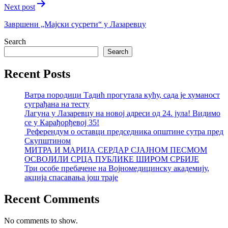
Next post
Завршени „Мајски сусрети“ у Лазаревцу
Search
Search
Recent Posts
Ватра породици Тадић прогутала кућу, сада је хуманост
суграђана на тесту
Лагуна у Лазаревцу на новој адреси од 24. јула! Видимо
се у Карађорђевој 35!
Референдум о оставци председника општине сутра пред
Скупштином
МИТРА И МАРИЈА СЕРДАР СЈАЈНОМ ПЕСМОМ
ОСВОЈИЛИ СРЦА ПУБЛИКЕ ШИРОМ СРБИЈЕ
Три особе пребачене на Војномедицинску академију,
акција спасавања још траје
Recent Comments
No comments to show.