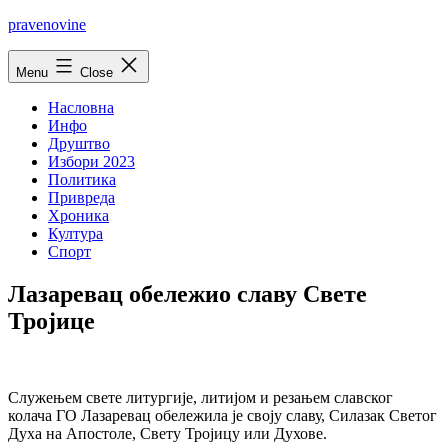
Skip
pravenovine
to
content
Menu
Close
Насловна
Инфо
Друштво
Избори 2023
Политика
Привреда
Хроника
Култура
Спорт
Лазаревац обележио славу Свете
Тројице
Служењем свете литургије, литијом и резањем славског
колача ГО Лазаревац обележила је своју славу, Силазак Светог
Духа на Апостоле, Свету Тројицу или Духове.