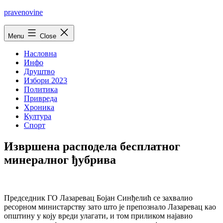
Skip
pravenovine
to
content
Menu
Close
Насловна
Инфо
Друштво
Избори 2023
Политика
Привреда
Хроника
Култура
Спорт
Извршена расподела бесплатног
минералног ђубрива
Председник ГО Лазаревац Бојан Синђелић се захвалио
ресорном министарству зато што је препознало Лазаревац као
општину у коју вреди улагати, и том приликом најавио