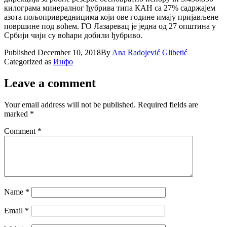
килограма минералног ђубрива типа КАН са 27% садржајем
азота пољопривредницима који ове године имају пријављене
површине под воћем. ГО Лазаревац је једна од 27 општина у
Србији чији су воћари добили ђубриво.
Published
December 10, 2018
By
Ana Radojević Glibetić
Categorized as
Инфо
Leave a comment
Your email address will not be published.
Required fields are
marked
*
Comment
*
Name
*
Email
*