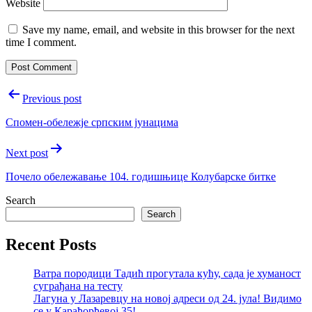
Website
Save my name, email, and website in this browser for the next
time I comment.
Post
Previous post
navigation
Спомен-обележје српским јунацима
Next post
Почело обележавање 104. годишњице Колубарске битке
Search
Search
Recent Posts
Ватра породици Тадић прогутала кућу, сада је хуманост
суграђана на тесту
Лагуна у Лазаревцу на новој адреси од 24. јула! Видимо
се у Карађорђевој 35!