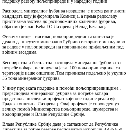
подршку развоју пољопривреде и у наредној години.
Расподела минералног ђубрива извршена је према ранг листи
кандидата коју је формирала Комисија, а према редоследу
пристизања захтева до расположивих количина ђубрива,
објаснио је члан Већа ГО Лазаревац Ненад Бачанац.
Физичко лице – носилац пољопривредног газдинства је
дужно да преузето минерално ђубриво искористи искључиво
за радове у пољопривреди на површинама пријављеним под
воћним засадима.
Бесповратна и бесплатна расподела минералног ђубрива за
потребе воћара, испоручена је за 100 пољопривредника са
територије наше општине .Том приликом подељено је укупно
35 тона минералног ђубрива.
У низу пројеката подршке и помоћи пољопривредницима ,
прерасподела минералног ђубрива за потребе воћара
представља последњи пројекат који ове године реализује
Градска општина Лазаревац. Овај пројекат је спроведен уз
велику помоћ Министарства пољопривреде, шумарства и
водопривреде и Владе Републике Србије.
Влада Републике Србије дала је сагласност да Републичка
дирекција за робне резерве бесповратно испоручи 3.436.850