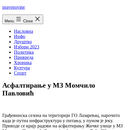
Skip
pravenovine
to
content
Menu
Close
Насловна
Инфо
Друштво
Избори 2023
Политика
Привреда
Хроника
Култура
Спорт
Асфалтирање у МЗ Момчило
Павловић
Грађевинска сезона на територији ГО Лазаревац, нарочито
када је путна инфраструктура у питању, у пуном је јеку.
Приводе се крају радови на асфалтирању Жичке улице у МЗ