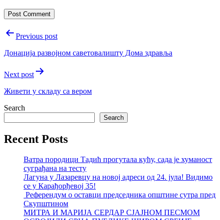
Post
Previous post
navigation
Донација развојном саветовалишту Дома здравља
Next post
Живети у складу са вером
Search
Search
Recent Posts
Ватра породици Тадић прогутала кућу, сада је хуманост
суграђана на тесту
Лагуна у Лазаревцу на новој адреси од 24. јула! Видимо
се у Карађорђевој 35!
Референдум о оставци председника општине сутра пред
Скупштином
МИТРА И МАРИЈА СЕРДАР СЈАЈНОМ ПЕСМОМ