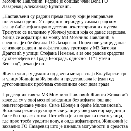
Момчило Павловић. Радове је обишао члан Већа ГО
Лазаревац Александар Булатовић.
„Настављени су радови према плану који је направљен
почетком године. У наредном периоду у самом градском
језгру биће асфалтирано десетак некатегорисаних путева.
Тренутно се налазимо у Жичкој улици која се данас завршава.
Улица се асфалтира на молбу МЗ Момчило Павловић, а
средства је обезбедила ГО Лазаревац. Поред ове улице, данас
се изводе радови на асфалтирању тротоара у МЗ Загорка
Драговић у улици Стефана Немање, а за ове радове средства
су обезбеђена из Града Београда, односно ЈП “Путеви
Београд“, рекао је он.
Жичка улица у дужини од двеста метара спаја Колубарски трг
и улицу Живојина Жујовића и представљала је један од
дугогодишњих проблема становника овог дела града.
Председник савета МЗ Момчило Павловић Живота Живковић
каже да су у овој месној заједници без асфалта још две
некатегорисане улице, Симе Шолаје и браће Миловановић.
Њиховом реконструкцијом све улице у овој месној заједници
биле би под асфалтом. Потребна је и поправка неких улица,
где прво треба урадити воду, а онда асфалтирати. Живковић је
захвалио ГО Лазаревац што је изнашла могућности и средства