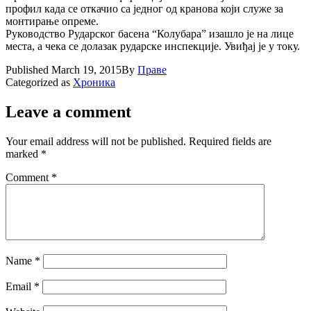
профил када се откачио са jедног од кранова коjи служе за
монтирање опреме.
Руководство Рударског басена “Колубара” изашло jе на лице
места, а чека се долазак рударске инспекциjе. Увиђаj jе у току.
Published
March 19, 2015
By
Праве
Categorized as
Хроника
Leave a comment
Your email address will not be published.
Required fields are
marked
*
Comment
*
Name
*
Email
*