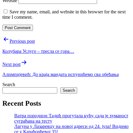
Website
Save my name, email, and website in this browser for the next
time I comment.
Post
Previous post
navigation
Колубара Услуге – тресла се гора…
Next post
Алимпиjевић: До краjа мандата испунићемо сва обећања
Search
Search
Recent Posts
Ватра породици Тадић прогутала кућу, сада је хуманост
суграђана на тесту
Лагуна у Лазаревцу на новој адреси од 24. јула! Видимо
се у Карађорђевој 35!