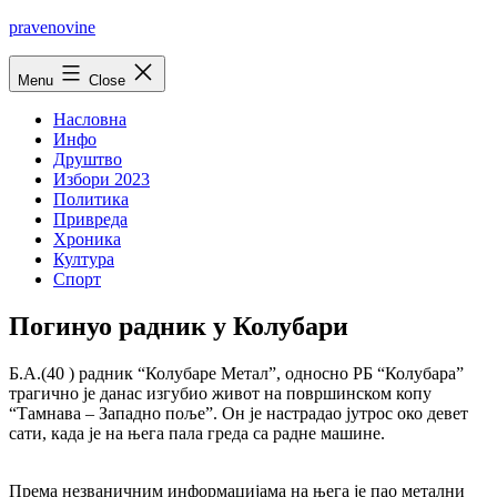
Skip
pravenovine
to
content
Menu
Close
Насловна
Инфо
Друштво
Избори 2023
Политика
Привреда
Хроника
Култура
Спорт
Погинуо радник у Колубари
Б.А.(40 ) радник “Колубаре Метал”, односно РБ “Колубара”
трагично jе данас изгубио живот на површинском копу
“Тамнава – Западно поље”. Он jе настрадао jутрос око девет
сати, када jе на њега пала греда са радне машине.
Према незваничним информациjама на њега jе пао метални