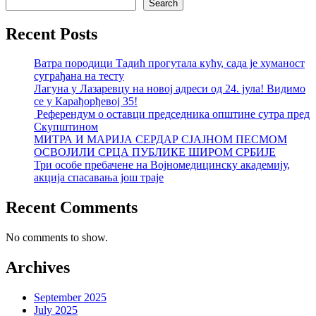
Search
Recent Posts
Ватра породици Тадић прогутала кућу, сада је хуманост
суграђана на тесту
Лагуна у Лазаревцу на новој адреси од 24. јула! Видимо
се у Карађорђевој 35!
Референдум о оставци председника општине сутра пред
Скупштином
МИТРА И МАРИЈА СЕРДАР СЈАЈНОМ ПЕСМОМ
ОСВОЈИЛИ СРЦА ПУБЛИКЕ ШИРОМ СРБИЈЕ
Три особе пребачене на Војномедицинску академију,
акција спасавања још траје
Recent Comments
No comments to show.
Archives
September 2025
July 2025