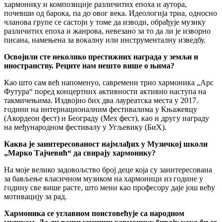
хармонику и композиције различитих епоха и аутора,
почевши од барока, па до овог века. Идеологија триа, односно
чланова групе се састоји у томе да изводи, обрађује музику
различитих епоха и жанрова, невезано за то да ли је изворно
писана, намењена за вокалну или инструменталну изведбу.
Освојили сте неколико престижних награда у земљи и
иностранству. Реците нам нешто више о њима?
Као што сам већ напоменуо, савремени трио хармоника „Арс
Футура“ поред концертних активности активно наступа на
такмичењима. Издвојио бих два лауреатска места у 2017.
години на интернационалним фестивалима у Књажевцу
(Акордеон фест) и Београду (Мех фест), као и другу награду
на међународном фестивалу у Угљевику (БиХ).
Каква је заинтересованост најмлађих у Музичкој школи
„Марко Тајчевић“ да свирају хармонику?
На моје велико задовољство број деце која су заинтересована
за бављење класичном музиком на хармоници из године у
годину све више расте, што мени као професору даје још већу
мотивацију за рад.
Хармоника се углавном поистовећује са народном