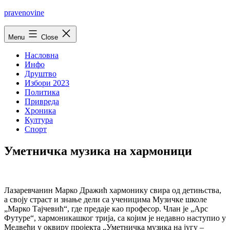
Skip
pravenovine
to
content
Menu
Close
Насловна
Инфо
Друштво
Избори 2023
Политика
Привреда
Хроника
Култура
Спорт
Уметничка музика на хармоници
Лазаревчанин Марко Дражић хармонику свира од детињства,
а своју страст и знање дели са ученицима Музичке школе
„Марко Тајчевић“, где предаје као професор. Члан је „Арс
Футуре“, хармоникашког трија, са којим је недавно наступио у
Медвеђи у оквиру пројекта „Уметничка музика на југу –