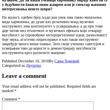
музиком. Да ли
ваши
ученици хармонику бирају како би се
у будућности бавили овим жанром или је спектар њихових
интересовања нешто шири?
На жалост, одеђен број људи још увек има такво мишљење,
мада хармоника, до душе као релативно млад музички
инструмент, има континуитет у усавршавању, а да при томе
даје читав низ техничких и музичких ефеката који отварају
могућност за спровођење интерпретативне идеје, разноликост
боје звука, агогичко нијансирање и као такав инструмент
завређује много више пажње. Зато своје ученике саветујем и
усмеравам тако да користе и демонстрирају могућности
инструмента кроз различите жанрове.
Published
December 10, 2018
By
Сања Ђоковић
Categorized as
Друштво
Leave a comment
Your email address will not be published.
Required fields are
marked
*
Comment
*