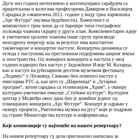
Дуги низ година интензивно и континуирано сарађујем са
пријатељима и колегама професорима Дамиром и Василијем.
Сарадња је озваничена 2012. године у виду триа хармоника
„Арс Футура“ (музика будућности). Хомогеност и
компактност триа чини да се баријере типа географског
положаја чланова скрајну у други план. Комплементарне идеје
и уметнички циљеви чланова наше групе производе
неисцрпну енергију која за резултат има константне
такмичарске и концертне наступе. Концертна динамика се
огледа у наступима на престижним подијумима широм земље
и иностранства. Од значајних концерата и наступа у овој
години издвојио бих наступ у Задужбини Илије М. Коларца,
као и наступ на јубиларном десетом музичком фестивалу
„Ледамус“ у Лесковцу. Свакако бих поменуо наступ у
емисијама РТС-а, као што су „Шареница“ и „Јутарњи
програм“, затим сарадња са телевизијом „Храм“, у оквиру
културно-уметничке емисије „Стубови културе“. Културни
центар у Медвеђи ових дана био је домаћин једног од
планираних концерата „Арс Футуре“. Концерт је одржан у
оквиру пројекта „Уметничка музика на југу“ који је подржан
од стране Министарства културе и информисања.
Које композиције су најчешће на вашем репертоару?
На нашем репертоару су дела оригинално написана за