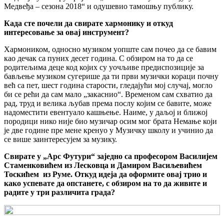
Медвеђа – сезона 2018“ и одушевио тамошњу публику.
Када сте почели да свирате хармонику и откуд
интересовање за овај инструмент?
Хармоником, односно музиком уопште сам почео да се бавим
као дечак са пуних десет година. С обзиром на то да се
родитељима деце код којих су уочљиве предиспозиције за
бављење музиком сугерише да ти први музички кораци почну
већ са пет, шест година старости, гледајући мој случај, могло
би се рећи да сам мало „закаснио“. Временом сам схватио да
рад, труд и велика љубав према послу којим се бавите, може
надоместити евентуало кашњење. Наиме, у даљој и ближој
породици нико није био музичар осим мог брата Немање који
је две године пре мене кренуо у Музичку школу и учинио да
се више заинтересујем за музику.
Свирате у „Арс Футури“ заједно са професором Василијем
Стаменковићем из Лесковца и Дамиром Васиљевићем
Тоскићем из Руме. Откуд идеја да оформите овај трио и
како успевате да опстанете, с обзиром на то да живите и
радите у три различита града?