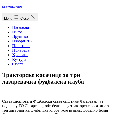
Skip
pravenovine
to
content
Menu
Close
Насловна
Инфо
Друштво
Избори 2023
Политика
Привреда
Хроника
Култура
Спорт
Tракторске косачице за три
лазаревачка фудбалска клуба
Савез спортова и Фудбалски савез општине Лазаревац, уз
подршку ГО Лазаревац, обезбедили су тракторске косачице за
три лазаревачка фудбалска клуба, које је данас доделио Бојан