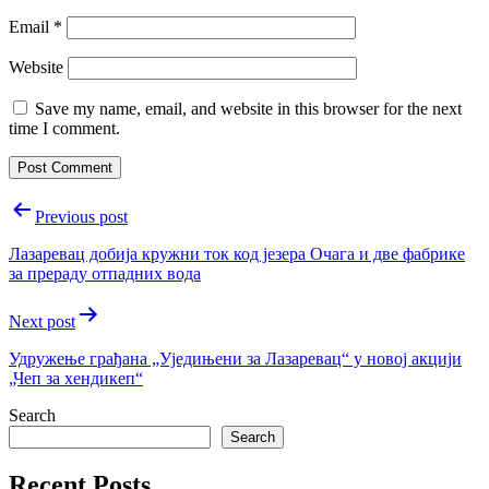
Email
*
Website
Save my name, email, and website in this browser for the next
time I comment.
Post
Previous post
navigation
Лазаревац добија кружни ток код језера Очага и две фабрике
за прераду отпадних вода
Next post
Удружење грађана „Уједињени за Лазаревац“ у новој акцији
„Чеп за хендикеп“
Search
Search
Recent Posts