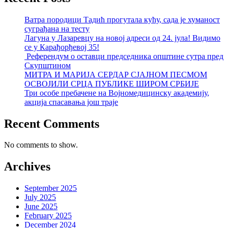
Ватра породици Тадић прогутала кућу, сада је хуманост
суграђана на тесту
Лагуна у Лазаревцу на новој адреси од 24. јула! Видимо
се у Карађорђевој 35!
Референдум о оставци председника општине сутра пред
Скупштином
МИТРА И МАРИЈА СЕРДАР СЈАЈНОМ ПЕСМОМ
ОСВОЈИЛИ СРЦА ПУБЛИКЕ ШИРОМ СРБИЈЕ
Три особе пребачене на Војномедицинску академију,
акција спасавања још траје
Recent Comments
No comments to show.
Archives
September 2025
July 2025
June 2025
February 2025
December 2024