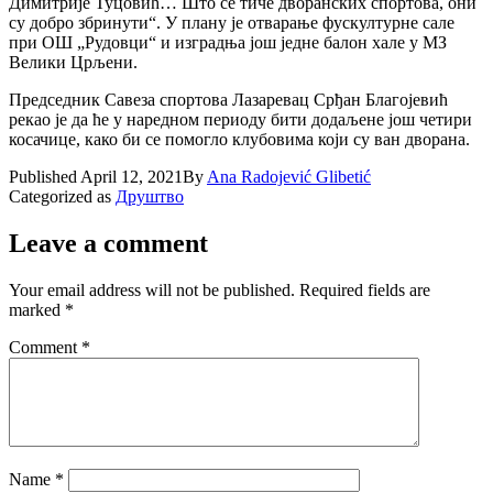
Димитрије Туцовић… Што се тиче дворанских спортова, они
су добро збринути“. У плану је отварање фускултурне сале
при ОШ „Рудовци“ и изградња још једне балон хале у МЗ
Велики Црљени.
Председник Савеза спортова Лазаревац Срђан Благојевић
рекао је да ће у наредном периоду бити додаљене још четири
косачице, како би се помогло клубовима који су ван дворана.
Published
April 12, 2021
By
Ana Radojević Glibetić
Categorized as
Друштво
Leave a comment
Your email address will not be published.
Required fields are
marked
*
Comment
*
Name
*