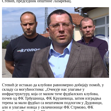
Стевић, председник општине Лазаревац.
Стевић је истакао да клубови равномерно добијају помоћ, у
складу са могућностима: „Очекује нас улагање у
инфраструктуру, која се махом тиче фудбалских клубова,
почев од ФК Трбушница, ФК Крушевица, затим изградња
терена за мали фудбал са вештачком подлогом у Дудовици,
али и улагање новца у свлачионице ФК Стрмово, ФК