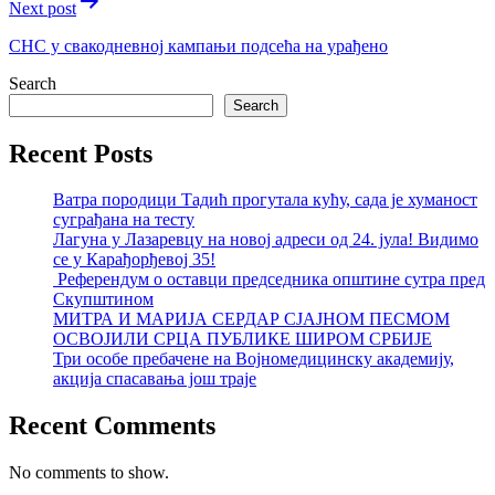
Next post
СНС у свакодневној кампањи подсећа на урађено
Search
Search
Recent Posts
Ватра породици Тадић прогутала кућу, сада је хуманост
суграђана на тесту
Лагуна у Лазаревцу на новој адреси од 24. јула! Видимо
се у Карађорђевој 35!
Референдум о оставци председника општине сутра пред
Скупштином
МИТРА И МАРИЈА СЕРДАР СЈАЈНОМ ПЕСМОМ
ОСВОЈИЛИ СРЦА ПУБЛИКЕ ШИРОМ СРБИЈЕ
Три особе пребачене на Војномедицинску академију,
акција спасавања још траје
Recent Comments
No comments to show.