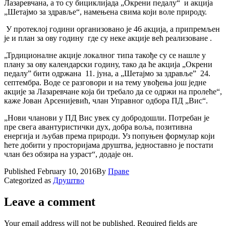
Лазаревчана, а то су бициклијада „Окрени педалу“ и акција
„Шетајмо за здравље“, намењена свима који воле природу.
У протеклој години организовано је 46 акција, а припремљен
је и план за ову годину где су неке акције већ реализоване .
„Трдиционалне акције локалног типа такође су се нашле у
плану за ову календарски годину, тако да ће акција „Окрени
педалу” бити одржана 11. јуна, а „Шетајмо за здравље” 24.
септембра. Воде се разговори и на тему увођења још једне
акције за Лазаревчане која би требало да се одржи на пролеће“,
каже Јован Арсенијевић, члан Управног одбора ПД „Вис“.
„Нови чланови у ПД Вис увек су добродошли. Потребан је
пре свега авантуристички дух, добра воља, позитивна
енергија и љубaв према природи. Уз попуњен формулар који
ћете добити у просторијама друштва, једноставно је постати
члан без обзира на узраст“, додаје он.
Published
February 10, 2016
By
Праве
Categorized as
Друштво
Leave a comment
Your email address will not be published.
Required fields are