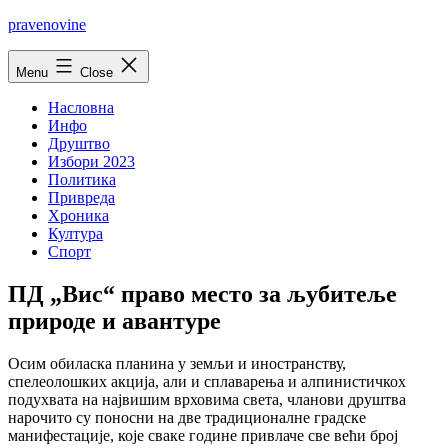
Skip
pravenovine
to
content
Menu
Close
Насловна
Инфо
Друштво
Избори 2023
Политика
Привреда
Хроника
Култура
Спорт
ПД „Вис“ право место за љубитеље
природе и авантуре
Осим обиласка планина у земљи и иностранству,
спелеолошких акција, али и сплаварења и алпинистичкох
подухвата на највишим врховима света, чланови друштва
нарочито су поносни на две традиционалне градске
манифестације, које сваке године привлаче све већи број