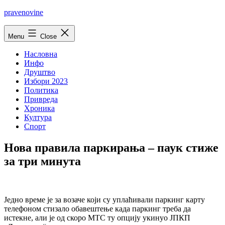
Skip
pravenovine
to
content
Menu
Close
Насловна
Инфо
Друштво
Избори 2023
Политика
Привреда
Хроника
Култура
Спорт
Нова правила паркирања – паук стиже
за три минута
Једно време је за возаче који су уплаћивали паркинг карту
телефоном стизало обавештење када паркинг треба да
истекне, али је од скоро МТС ту опцију укинуо ЈПКП