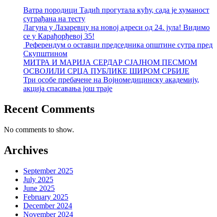
Ватра породици Тадић прогутала кућу, сада је хуманост
суграђана на тесту
Лагуна у Лазаревцу на новој адреси од 24. јула! Видимо
се у Карађорђевој 35!
Референдум о оставци председника општине сутра пред
Скупштином
МИТРА И МАРИЈА СЕРДАР СЈАЈНОМ ПЕСМОМ
ОСВОЈИЛИ СРЦА ПУБЛИКЕ ШИРОМ СРБИЈЕ
Три особе пребачене на Војномедицинску академију,
акција спасавања још траје
Recent Comments
No comments to show.
Archives
September 2025
July 2025
June 2025
February 2025
December 2024
November 2024