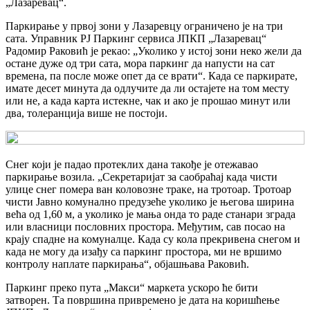
„Лазаревац“.
Паркирање у првој зони у Лазаревцу ограничено је на три
сата. Управник РЈ Паркинг сервиса ЈПКП „Лазаревац“
Радомир Раковић је рекао: „Уколико у истој зони неко жели да
остане дуже од три сата, мора паркинг да напусти на сат
времена, па после може опет да се врати“. Када се паркирате,
имате десет минута да одлучите да ли остајете на том месту
или не, а када карта истекне, чак и ако је прошао минут или
два, толеранција више не постоји.
Снег који је падао протеклих дана такође је отежавао
паркирање возила. „Секретаријат за саобраћај када чисти
улице снег помера ван коловозне траке, на тротоар. Тротоар
чисти Јавно комунално предузеће уколико је његова ширина
већа од 1,60 м, а уколико је мања онда то раде станари зграда
или власници пословних простора. Међутим, сав посао на
крају спадне на комуналце. Када су кола прекривена снегом и
када не могу да изађу са паркинг простора, ми не вршимо
контролу наплате паркирања“, објашњава Раковић.
Паркинг преко пута „Макси“ маркета ускоро ће бити
затворен. Та површина привремено је дата на коришћење