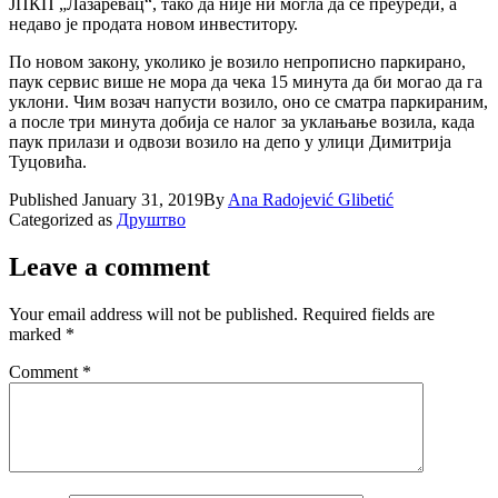
ЈПКП „Лазаревац“, тако да није ни могла да се преуреди, а
недаво је продата новом инвеститору.
По новом закону, уколико је возило непрописно паркирано,
паук сервис више не мора да чека 15 минута да би могао да га
уклони. Чим возач напусти возило, оно се сматра паркираним,
а после три минута добија се налог за уклањање возила, када
паук прилази и одвози возило на депо у улици Димитрија
Туцовића.
Published
January 31, 2019
By
Ana Radojević Glibetić
Categorized as
Друштво
Leave a comment
Your email address will not be published.
Required fields are
marked
*
Comment
*