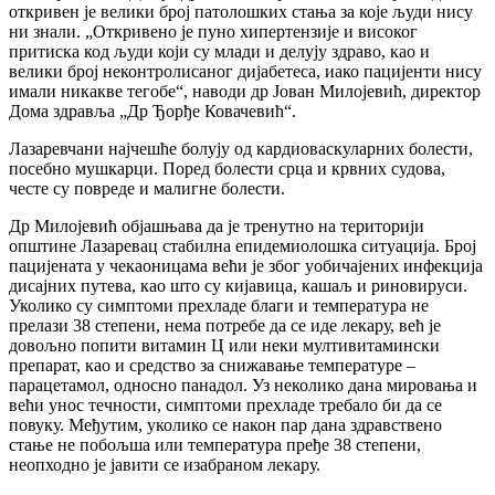
откривен је велики број патолошких стања за које људи нису
ни знали. „Откривено је пуно хипертензије и високог
притиска код људи који су млади и делују здраво, као и
велики број неконтролисаног дијабетеса, иако пацијенти нису
имали никакве тегобе“, наводи др Јован Милојевић, директор
Дома здравља „Др Ђорђе Ковачевић“.
Лазаревчани најчешће болују од кардиоваскуларних болести,
посебно мушкарци. Поред болести срца и крвних судова,
честе су повреде и малигне болести.
Др Милојевић објашњава да је тренутно на територији
општине Лазаревац стабилна епидемиолошка ситуација. Број
пацијената у чекаоницама већи је због уобичајених инфекција
дисајних путева, као што су кијавица, кашаљ и риновируси.
Уколико су симптоми прехладе благи и температура не
прелази 38 степени, нема потребе да се иде лекару, већ је
довољно попити витамин Ц или неки мултивитамински
препарат, као и средство за снижавање температуре –
парацетамол, односно панадол. Уз неколико дана мировања и
већи унос течности, симптоми прехладе требало би да се
повуку. Међутим, уколико се након пар дана здравствено
стање не побољша или температура пређе 38 степени,
неопходно је јавити се изабраном лекару.