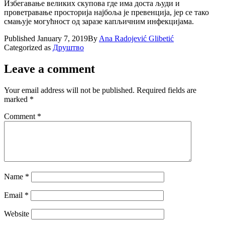
Избегавање великих скупова где има доста људи и
проветравање просторија најбоља је превенција, јер се тако
смањује могућност од заразе капљичним инфекцијама.
Published
January 7, 2019
By
Ana Radojević Glibetić
Categorized as
Друштво
Leave a comment
Your email address will not be published.
Required fields are
marked
*
Comment
*
Name
*
Email
*
Website