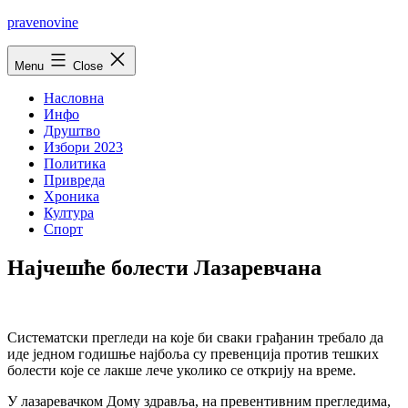
Skip
pravenovine
to
content
Menu
Close
Насловна
Инфо
Друштво
Избори 2023
Политика
Привреда
Хроника
Култура
Спорт
Најчешће болести Лазаревчана
Систематски прегледи на које би сваки грађанин требало да
иде једном годишње најбоља су превенција против тешких
болести које се лакше лече уколико се открију на време.
У лазаревачком Дому здравља, на превентивним прегледима,