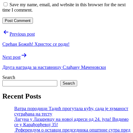
Save my name, email, and website in this browser for the next
time I comment.
Post
Previous post
navigation
Срећан Божић! Христос се роди!
Next post
Друга награда за наставницу Слађану Маченовски
Search
Search
Recent Posts
Ватра породици Тадић прогутала кућу, сада је хуманост
суграђана на тесту
Лагуна у Лазаревцу на новој адреси од 24. јула! Видимо
се у Карађорђевој 35!
Референдум о оставци председника општине сутра пред