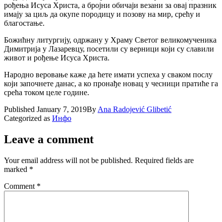
рођења Исуса Христа, а бројни обичаји везани за овај празник
имају за циљ да окупе породицу и позову на мир, срећу и
благостање.
Божићну литургију, одржану у Храму Светог великомученика
Димитрија у Лазаревцу, посетили су верници који су славили
живот и рођење Исуса Христа.
Народно веровање каже да ћете имати успеха у сваком послу
који започнете данас, а ко пронађе новац у чесници пратиће га
срећа током целе године.
Published
January 7, 2019
By
Ana Radojević Glibetić
Categorized as
Инфо
Leave a comment
Your email address will not be published.
Required fields are
marked
*
Comment
*