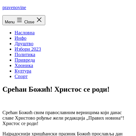
Skip
pravenovine
to
content
Menu
Close
Насловна
Инфо
Друштво
Избори 2023
Политика
Привреда
Хроника
Култура
Спорт
Срећан Божић! Христос се роди!
Срећан Божић свим православним верницима који данас
славе Христово рођење жели редакција „Правих новина“!
Христос се роди!
Најрадоснији хришћански празник Божић прославља дан