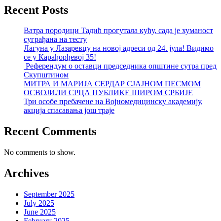
Recent Posts
Ватра породици Тадић прогутала кућу, сада је хуманост
суграђана на тесту
Лагуна у Лазаревцу на новој адреси од 24. јула! Видимо
се у Карађорђевој 35!
Референдум о оставци председника општине сутра пред
Скупштином
МИТРА И МАРИЈА СЕРДАР СЈАЈНОМ ПЕСМОМ
ОСВОЈИЛИ СРЦА ПУБЛИКЕ ШИРОМ СРБИЈЕ
Три особе пребачене на Војномедицинску академију,
акција спасавања још траје
Recent Comments
No comments to show.
Archives
September 2025
July 2025
June 2025
February 2025