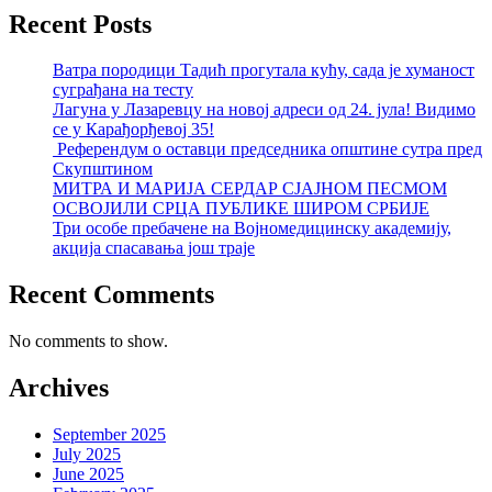
Recent Posts
Ватра породици Тадић прогутала кућу, сада је хуманост
суграђана на тесту
Лагуна у Лазаревцу на новој адреси од 24. јула! Видимо
се у Карађорђевој 35!
Референдум о оставци председника општине сутра пред
Скупштином
МИТРА И МАРИЈА СЕРДАР СЈАЈНОМ ПЕСМОМ
ОСВОЈИЛИ СРЦА ПУБЛИКЕ ШИРОМ СРБИЈЕ
Три особе пребачене на Војномедицинску академију,
акција спасавања још траје
Recent Comments
No comments to show.
Archives
September 2025
July 2025
June 2025