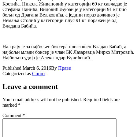
Костића. Никола Живановић у категорији 69 кг савладао је
Стефана Панића. Видовић Љубан је у категорији 91 кг био
бољи од Драгана Вељковића, а једини пораз доживео је
Немања Столић у категорији плус 91 кг поражен је од
Владана Бабића.
На крају је за најбољег боксера плоглашен Владан Бабић, а
најбољи млади боксер је члан БК Лазаревца Мирко Митровић.
Најбољи судија је Александар Вучићевић.
Published
March 6, 2016
By
Праве
Categorized as
Спорт
Leave a comment
Your email address will not be published.
Required fields are
marked
*
Comment
*