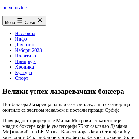
Skip
pravenovine
to
content
Menu
Close
Насловна
Инфо
Друштво
Избори 2023
Политика
Привреда
Хроника
Култура
Спорт
Велики успех лазаревачких боксера
Пет боксера Лазаревца нашло се у финалу, а њих четворица
окитило се златном медаљом и постали прваци Србије.
Прву радост приредио је Мирко Митровић у категорији
младих боксера који је укатегорији 75 кг савладао Дамјана
Мијаиловића из БК Мачва. Код сениора Лазар Станојевић у
категорији 64 кг добио је златно без борбе због повреде Косте