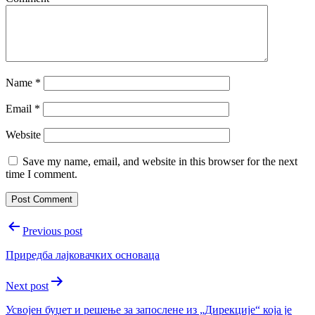
Name
*
Email
*
Website
Save my name, email, and website in this browser for the next
time I comment.
Post
Previous post
navigation
Приредба лајковачких основаца
Next post
Усвојен буџет и решење за запослене из „Дирекције“ која је