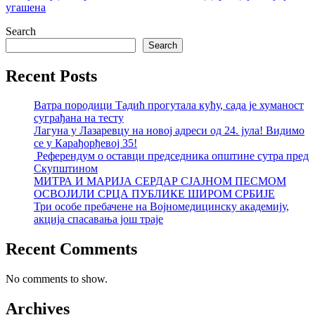
угашена
Search
Search
Recent Posts
Ватра породици Тадић прогутала кућу, сада је хуманост
суграђана на тесту
Лагуна у Лазаревцу на новој адреси од 24. јула! Видимо
се у Карађорђевој 35!
Референдум о оставци председника општине сутра пред
Скупштином
МИТРА И МАРИЈА СЕРДАР СЈАЈНОМ ПЕСМОМ
ОСВОЈИЛИ СРЦА ПУБЛИКЕ ШИРОМ СРБИЈЕ
Три особе пребачене на Војномедицинску академију,
акција спасавања још траје
Recent Comments
No comments to show.
Archives