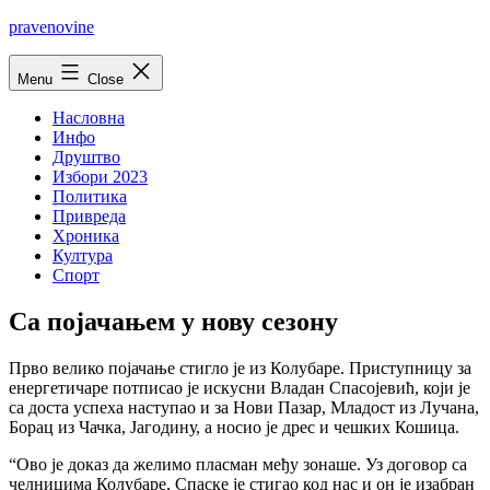
Skip
pravenovine
to
content
Menu
Close
Насловна
Инфо
Друштво
Избори 2023
Политика
Привреда
Хроника
Култура
Спорт
Са појачањем у нову сезону
Прво велико појачање стигло је из Колубаре. Приступницу за
енергетичаре потписао је искусни Владан Спасојевић, који је
са доста успеха наступао и за Нови Пазар, Младост из Лучана,
Борац из Чачка, Јагодину, а носио је дрес и чешких Кошица.
“Ово је доказ да желимо пласман међу зонаше. Уз договор са
челницима Колубаре, Спаске је стигао код нас и он је изабран