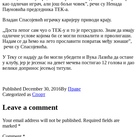
као одличан играч, али још бољи човек”, речи су Ненада
Пауновића председника ТЕК-а.
Владан Спасојевић играчку каријеру приводи крају.
„Доста лепог сам чуо о ТЕК-у и то је пресудило. Знам да имају
одличне услове којима би се могли похвалити и прволигаши.
Надам се да ћемо на лето прославити повратак међу зонаше”,
речи су Спасојевића.
У Теку се надају да би могли убедити и Вука Лазића да остане
у клубу, јер је јесенас на девет мечева постигао 12 голова и дао
велики допринос јесењој титули.
Published
December 30, 2016
By
Праве
Categorized as
Спорт
Leave a comment
Your email address will not be published.
Required fields are
marked
*
Comment
*