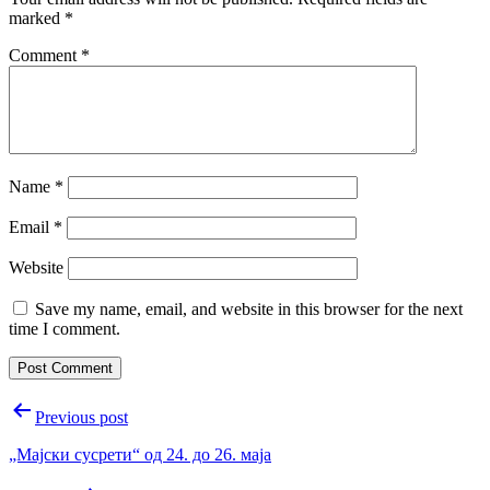
marked
*
Comment
*
Name
*
Email
*
Website
Save my name, email, and website in this browser for the next
time I comment.
Post
Previous post
navigation
„Мајски сусрети“ од 24. до 26. маја