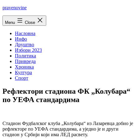
Skip
pravenovine
to
content
Menu
Close
Насловна
Инфо
Друштво
Избори 2023
Политика
Привреда
Хроника
Култура
Спорт
Рефлектори стадиона ФК „Колубара“
по УЕФА стандардима
Стадион Фудбалског клуба „Колубара“ из Лазаревца добио је
рефлекторе по УЕФА стандардима, а уједно је и други
стадион у Србији који има ЛЕД расвету.