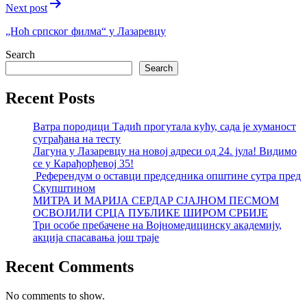
Next post
„Ноћ српског филма“ у Лазаревцу
Search
Search
Recent Posts
Ватра породици Тадић прогутала кућу, сада је хуманост
суграђана на тесту
Лагуна у Лазаревцу на новој адреси од 24. јула! Видимо
се у Карађорђевој 35!
Референдум о оставци председника општине сутра пред
Скупштином
МИТРА И МАРИЈА СЕРДАР СЈАЈНОМ ПЕСМОМ
ОСВОЈИЛИ СРЦА ПУБЛИКЕ ШИРОМ СРБИЈЕ
Три особе пребачене на Војномедицинску академију,
акција спасавања још траје
Recent Comments
No comments to show.