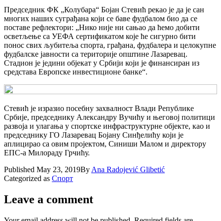
Председник ФК „Колубара“ Бојан Стевић рекао је да је сан
многих наших суграђана који се баве фудбалом био да се
поставе рефлектори: „Нико није ни сањао да ћемо добити
осветљење са УЕФА сертификатом које ће сигурно бити
понос свих љубитеља спорта, грађана, фудбалера и целокупне
фудбалске јавности са територије општине Лазаревац.
Стадион је једини објекат у Србији који је финансиран из
средстава Европске инвестиционе банке“.
Стевић је изразио посебну захвалност Влади Републике
Србије, председнику Александру Вучићу и његовој политици
развоја и улагања у спортске инфраструктурне објекте, као и
председнику ГО Лазаревац Бојану Синђелићу који је
аплицирао са овим пројектом, Синиши Малом и директору
ЕПС-а Милораду Грчићу.
Published
May 23, 2019
By
Ana Radojević Glibetić
Categorized as
Спорт
Leave a comment
Your email address will not be published.
Required fields are