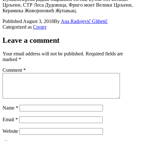
Црљени, СТР Леса Дудовица, Фриго монт Велики Црљени,
Керамика Живојиновић Жупањац.
Published
August 3, 2018
By
Ana Radojević Glibetić
Categorized as
Спорт
Leave a comment
Your email address will not be published.
Required fields are
marked
*
Comment
*
Name
*
Email
*
Website