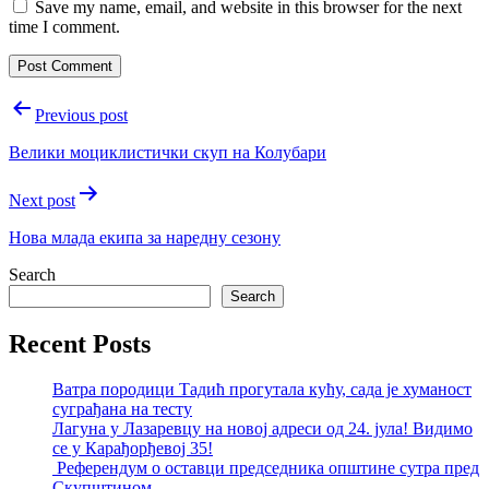
Save my name, email, and website in this browser for the next
time I comment.
Post
Previous post
navigation
Велики моциклистички скуп на Колубари
Next post
Нова млада екипа за наредну сезону
Search
Search
Recent Posts
Ватра породици Тадић прогутала кућу, сада је хуманост
суграђана на тесту
Лагуна у Лазаревцу на новој адреси од 24. јула! Видимо
се у Карађорђевој 35!
Референдум о оставци председника општине сутра пред
Скупштином