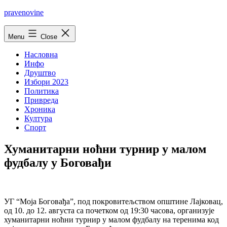
Skip
pravenovine
to
content
Menu
Close
Насловна
Инфо
Друштво
Избори 2023
Политика
Привреда
Хроника
Култура
Спорт
Хуманитарни ноћни турнир у малом
фудбалу у Боговађи
УГ “Моја Боговађа”, под покровитељством општине Лајковац,
од 10. до 12. августа са почетком од 19:30 часова, организује
хуманитарни ноћни турнир у малом фудбалу на теренима код