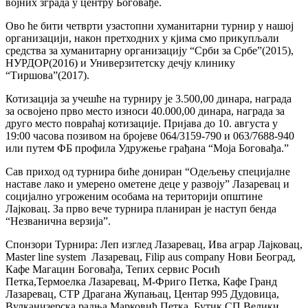
војних зграда у центру Боговађe.
Ово ће бити четврти узастопни хуманитарни турнир у нашој
организацији, након претходних у кјима смо прикупљали
средства за хуманитарну организацију “Срби за Србе”(2015),
НУРДОР(2016) и Универзитетску дечју клинику
“Тиршова”(2017).
Котизација за учешће на турниру је 3.500,00 динара, награда
за освојено прво место износи 40.000,00 динара, награда за
друго место повраћај котизацијe. Пријава до 10. августа у
19:00 часова позивом на бројеве 064/3159-790 и 063/7688-940
или путем ФБ профила Удружење грађана “Моја Боговађа.”
Сав приход од турнира биће дониран “Одељењу специјалне
наставе лако и умерено ометене деце у развоју” Лазаревац и
социјално угроженим особама на територији општине
Лајковац. За прво вече турнира планиран је наступ бенда
“Незванична верзија”.
Спонзори Турнира: Леп изглед Лазаревац, Ива аграр Лајковац,
Master line system Лазаревац, Filip aus company Нови Београд,
Кафе Магацин Боговађа, Тепих сервис Росић
Петка,Термоелка Лазаревац, М-Фриго Петка, Кафе Гранд
Лазаревац, СТР Драгана Жупањац, Центар 995 Дудовица,
Вулканизерска радња Марковић Петка, Бутик СП Велики