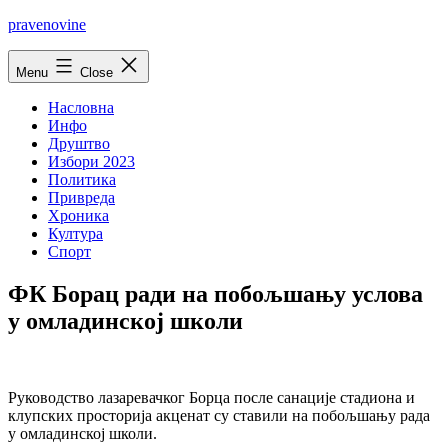
Skip
pravenovine
to
content
Menu
Close
Насловна
Инфо
Друштво
Избори 2023
Политика
Привреда
Хроника
Култура
Спорт
ФК Борац ради на побољшању услова
у омладинској школи
Руководство лазаревачког Борца после санације стадиона и
клупских просторија акценат су ставили на побољшању рада
у омладинској школи.