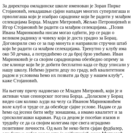
За директора омладинске школе именован је Зоран Пирке
Стојановић, некадашњи сјајни нападач многих суперлигаша и
прволигаша који је изабрао сараднике који ће радити у млађим
селекцијама Борца. Младен Митровић, Жељко Петронијевић и
Игор Стојановић ће радити са млађим селекцијама. „Позив
Ивана Маринковића нисам могао одбити, јер се ради о
великом раднику и човеку који је доста урадио за Борац.
Договорили смо се за пар минута и направили стручни штаб
који ће радити са млађим селекцијама. Тренутно у клубу има
око 50 дечака, а потрудићемо се да број брзо увећамо. Иван
Маринковић је са својим сарадницима обезбедио опрему за
све клинце који ће је добити бесплатно када се буду уписали у
нашу школу. Нећемо јурити децу по граду, већ квалитетним
радом и условима ћемо их позвати да буду у нашем клубу“,
каже Стојановић.
На његову причу надовезао се Младен Митровић, који је и
активан члан сениорског погона Борца. „Доласком у Борац
видео сам колико људи на челу са Иваном Маринковићем
воле клуб и труде се да обезбеде сјајне услове. Надам се да
ћемо од јесени бити међу зонашима, а имамо квалитет и за
српсколигашки караван. Рад са децом је посебан изазов и
трудићу се да са својим колегама пре свега иградимо
позитивне личности. Од њих ће неко бити сјајан фудбалер,