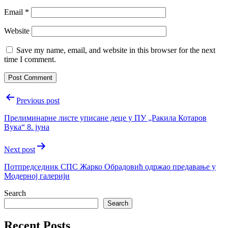
Email
*
Website
Save my name, email, and website in this browser for the next
time I comment.
Post
Previous post
navigation
Прелиминарне листе уписане деце у ПУ „Ракила Котаров
Вука“ 8. јуна
Next post
Потпредседник СПС Жарко Обрадовић одржао предавање у
Модерној галерији
Search
Search
Recent Posts