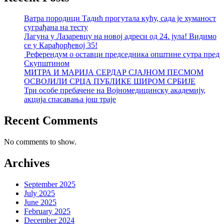
Ватра породици Тадић прогутала кућу, сада је хуманост
суграђана на тесту
Лагуна у Лазаревцу на новој адреси од 24. јула! Видимо
се у Карађорђевој 35!
Референдум о оставци председника општине сутра пред
Скупштином
МИТРА И МАРИЈА СЕРДАР СЈАЈНОМ ПЕСМОМ
ОСВОЈИЛИ СРЦА ПУБЛИКЕ ШИРОМ СРБИЈЕ
Три особе пребачене на Војномедицинску академију,
акција спасавања још траје
Recent Comments
No comments to show.
Archives
September 2025
July 2025
June 2025
February 2025
December 2024