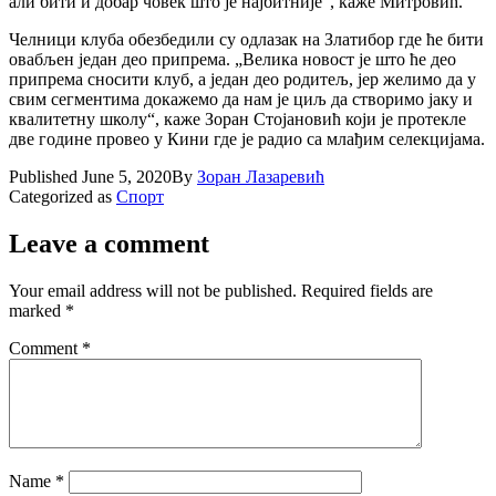
али бити и добар човек што је најбитније“, каже Митровић.
Челници клуба обезбедили су одлазак на Златибор где ће бити
овабљен један део припрема. „Велика новост је што ће део
припрема сносити клуб, а један део родитељ, јер желимо да у
свим сегментима докажемо да нам је циљ да створимо јаку и
квалитетну школу“, каже Зоран Стојановић који је протекле
две године провео у Кини где је радио са млађим селекцијама.
Published
June 5, 2020
By
Зоран Лазаревић
Categorized as
Спорт
Leave a comment
Your email address will not be published.
Required fields are
marked
*
Comment
*
Name
*