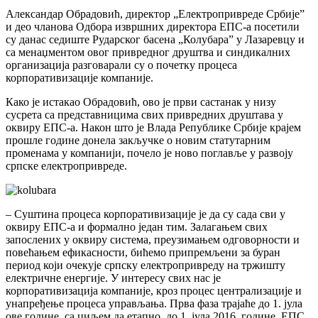
Александар Обрадовић, директор „Електропривреде Србиjе”
и део чланова Одбора извршних директора ЕПС-а посетили
су данас седиште Рударског басена „Колубара” у Лазаревцу и
са менаџментом овог привредног друштва и синдикалних
организациjа разговарали су о почетку процеса
корпоративизациjе компаниjе.
Како jе истакао Обрадовић, ово jе први састанак у низу
сусрета са представницима свих привредних друштава у
оквиру ЕПС-а. Након што jе Влада Републике Србиjе краjем
прошле године донела закључке о новим статутарним
променама у компаниjи, почело jе ново поглавље у развоjу
српске електропривреде.
– Суштина процеса корпоративизациjе jе да су сада сви у
оквиру ЕПС-а и формално jедан тим. Залагањем свих
запослених у оквиру система, преузимањем одговорности и
повећањем ефикасности, бићемо припремљени за буран
период коjи очекуjе српску електропривреду на тржишту
електричне енергиjе. У интересу свих нас jе
корпоративизациjа компаниjе, кроз процес централизациjе и
унапређење процеса управљања. Прва фаза траjаће до 1. jула
ове године, са циљем да етапно, до 1. jула 2016. године, ЕПС