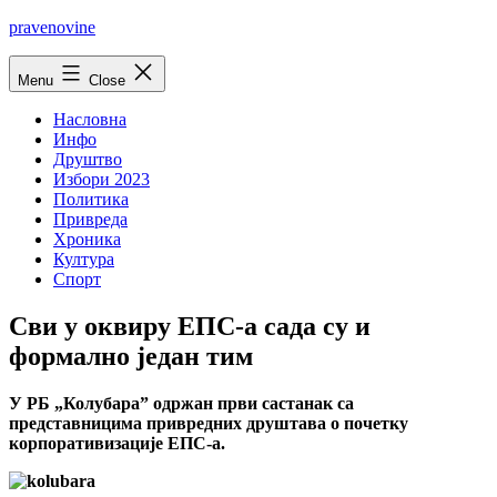
Skip
pravenovine
to
content
Menu
Close
Насловна
Инфо
Друштво
Избори 2023
Политика
Привреда
Хроника
Култура
Спорт
Сви у оквиру ЕПС-а сада су и
формално jедан тим
У РБ „Колубара” одржан први састанак са
представницима привредних друштава о почетку
корпоративизациjе ЕПС-а.