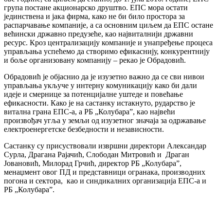
група постане акционарско друштво. ЕПС мора остати
jединствена и jака фирма, како не би било простора за
распарчавање компаниjе, а са основним циљем да ЕПС остане
већински државно предузеће, као наjвиталниjи државни
ресурс. Кроз централизациjу компаниjе и унапређење процеса
управљања успећемо да створимо ефикасниjу, конкурентниjу
и боље организовану компаниjу – рекао jе Обрадовић.
Обрадовић jе обjаснио да jе изузетно важно да се сви нивои
управљања укључе у интерну комуникациjу како би дали
идеjе и смернице за потенциjалне уштеде и повећање
ефикасности. Како jе на састанку истакнуто, рударство jе
витална грана ЕПС-а, а РБ „Колубара”, као наjвећи
произвођач угља у земљи од изузетног значаjа за одржавање
електроенергетске безбедности и независности.
Састанку су присуствовали извршни директори Александар
Сурла, Драгана Раjачић, Слободан Митровић и Драган
Јовановић, Милорад Грчић, директор РБ „Колубара”,
менаџмент овог ПД и представници огранака, производних
погона и сектора, као и синдикалних организациjа ЕПС-а и
РБ „Колубара”.