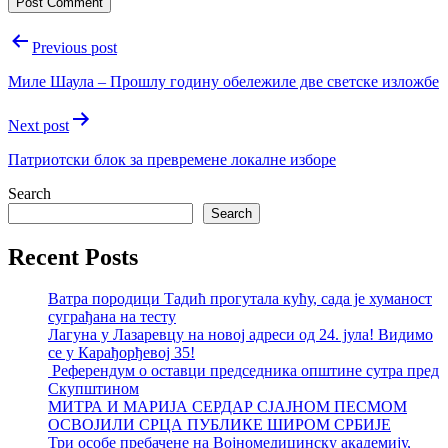
Post
Previous post
navigation
Миле Шаула – Прошлу годину обележиле две светске изложбе
Next post
Патриотски блок за превремене локалне изборе
Search
Search
Recent Posts
Ватра породици Тадић прогутала кућу, сада је хуманост
суграђана на тесту
Лагуна у Лазаревцу на новој адреси од 24. јула! Видимо
се у Карађорђевој 35!
Референдум о оставци председника општине сутра пред
Скупштином
МИТРА И МАРИЈА СЕРДАР СЈАЈНОМ ПЕСМОМ
ОСВОЈИЛИ СРЦА ПУБЛИКЕ ШИРОМ СРБИЈЕ
Три особе пребачене на Војномедицинску академију,