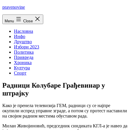
Skip
pravenovine
to
content
Menu
Close
Насловна
Инфо
Друштво
Избори 2023
Политика
Привреда
Хроника
Култура
Спорт
Радници Колубаре Грађевинар у
штраjку
Како jе пренела телевизиjа ГЕМ, радници су се наjпре
окупили испред управне зграде, а потом су протест наставили
на своjим радним местима обуставом рада.
Милан Живоjиновић, председник синдиката КГЛ-а jе навео да