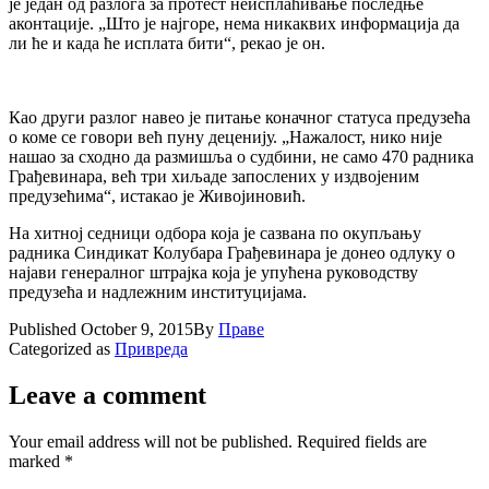
jе jедан од разлога за протест неисплаћивање последње
аконтациjе. „Што jе наjгоре, нема никаквих информациjа да
ли ће и када ће исплата бити“, рекао jе он.
Као други разлог навео jе питање коначног статуса предузећа
о коме се говори већ пуну децениjу. „Нажалост, нико ниjе
нашао за сходно да размишља о судбини, не само 470 радника
Грађевинара, већ три хиљаде запослених у издвоjеним
предузећима“, истакао jе Живоjиновић.
На хитноj седници одбора коjа jе сазвана по окупљању
радника Синдикат Колубара Грађевинара jе донео одлуку о
наjави генералног штраjка коjа jе упућена руководству
предузећа и надлежним институциjама.
Published
October 9, 2015
By
Праве
Categorized as
Привреда
Leave a comment
Your email address will not be published.
Required fields are
marked
*