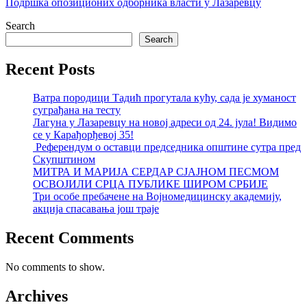
Подршка опозиционих одборника власти у Лазаревцу
Search
Search
Recent Posts
Ватра породици Тадић прогутала кућу, сада је хуманост
суграђана на тесту
Лагуна у Лазаревцу на новој адреси од 24. јула! Видимо
се у Карађорђевој 35!
Референдум о оставци председника општине сутра пред
Скупштином
МИТРА И МАРИЈА СЕРДАР СЈАЈНОМ ПЕСМОМ
ОСВОЈИЛИ СРЦА ПУБЛИКЕ ШИРОМ СРБИЈЕ
Три особе пребачене на Војномедицинску академију,
акција спасавања још траје
Recent Comments
No comments to show.
Archives