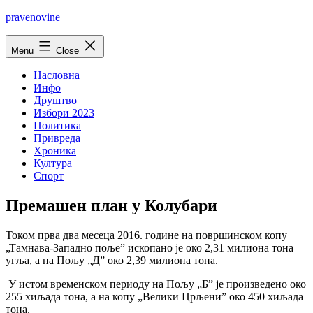
Skip
pravenovine
to
content
Menu
Close
Насловна
Инфо
Друштво
Избори 2023
Политика
Привреда
Хроника
Култура
Спорт
Премашен план у Колубари
Током прва два месеца 2016. године на површинском копу
„Тамнава-Западно поље” ископано је око 2,31 милиона тона
угља, а на Пољу „Д” око 2,39 милиона тона.
У истом временском периоду на Пољу „Б” је произведено око
255 хиљада тона, а на копу „Велики Црљени” око 450 хиљада
тона.