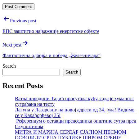
Post
Previous post
navigation
ЕПС заштитио најважније енергетске објекте
Next post
Фантастична одбојка и победа „Железничара“
Search
Search
Recent Posts
Ватра породици Тадић прогутала кућу, сада је хуманост
суграђана на тесту
Лагуна у Лазаревцу на новој адреси од 24. јула! Видимо
се у Карађорђевој 35!
Референдум о оставци председника општине сутра пред
Скупштином
МИТРА И МАРИЈА СЕРДАР СЈАЈНОМ ПЕСМОМ
ОСВОЈИЛИ СРЦА ПУБЛИКЕ ШИРОМ СРБИЈЕ