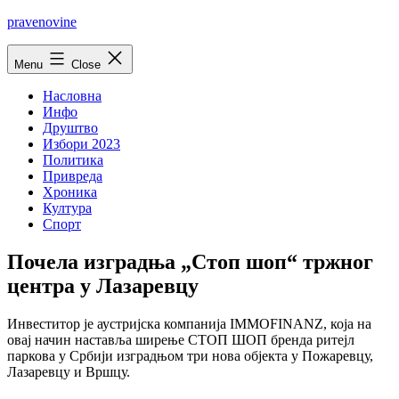
Skip
pravenovine
to
content
Menu
Close
Насловна
Инфо
Друштво
Избори 2023
Политика
Привреда
Хроника
Култура
Спорт
Почела изградња „Стоп шоп“ тржног
центра у Лазаревцу
Инвеститор је аустријска компанија IMMOFINANZ, која на
овај начин наставља ширење СТОП ШОП бренда ритејл
паркова у Србији изградњом три нова објекта у Пожаревцу,
Лазаревцу и Вршцу.