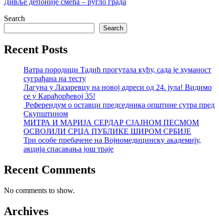
Дивље депоније смећа – ругло града
Search
Search
Recent Posts
Ватра породици Тадић прогутала кућу, сада је хуманост
суграђана на тесту
Лагуна у Лазаревцу на новој адреси од 24. јула! Видимо
се у Карађорђевој 35!
Референдум о оставци председника општине сутра пред
Скупштином
МИТРА И МАРИЈА СЕРДАР СЈАЈНОМ ПЕСМОМ
ОСВОЈИЛИ СРЦА ПУБЛИКЕ ШИРОМ СРБИЈЕ
Три особе пребачене на Војномедицинску академију,
акција спасавања још траје
Recent Comments
No comments to show.
Archives