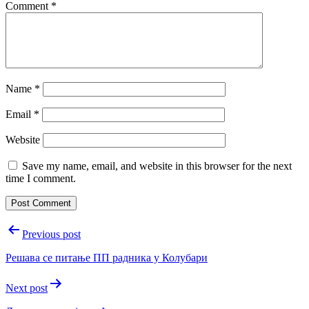
Comment
*
Name
*
Email
*
Website
Save my name, email, and website in this browser for the next
time I comment.
Post
Previous post
navigation
Решава се питање ПП радника у Колубари
Next post