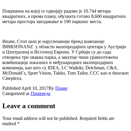
Површинa на којој се одвијају радови је 10.744 метара
квадратних, а према плану, обухвата готово 8,600 квадратних
метара простора заиздавање и 190 паркинг места.
Иначе, Стоп шоп је најуспешнији бренд компаније
IMMOFINANZ у области малопродајних центара у Аустрији
и Централној и Источној Европи. У Србији су до сада
отворена три оваква парка, а закупце чини уравнотежена
комбинација локалних и међународних малопродајних
компанија, као што су IDEA, LC Waikiki, Deichman, C&A,
McDonald`s, Sport Vision, Takko, Tom Tailor, CCC као и биоскоп
Cineplexx.
Published
April 10, 2017
By
Праве
Categorized as
Привреда
Leave a comment
Your email address will not be published.
Required fields are
marked
*