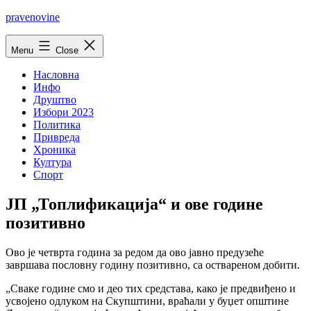
Skip
pravenovine
to
content
Menu
Close
Насловна
Инфо
Друштво
Избори 2023
Политика
Привреда
Хроника
Култура
Спорт
ЈП „Топлификација“ и ове године
позитивно
Ово је четврта година за редом да ово јавно предузеће
завршава пословну годину позитивно, са оствареном добити.
„Сваке године смо и део тих средстава, како је предвиђено и
усвојено одлуком на Скупштини, враћали у буџет општине