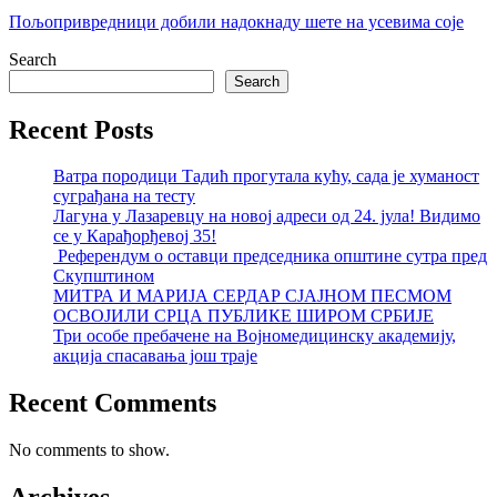
Пољопривредници добили надокнаду шете на усевима соје
Search
Search
Recent Posts
Ватра породици Тадић прогутала кућу, сада је хуманост
суграђана на тесту
Лагуна у Лазаревцу на новој адреси од 24. јула! Видимо
се у Карађорђевој 35!
Референдум о оставци председника општине сутра пред
Скупштином
МИТРА И МАРИЈА СЕРДАР СЈАЈНОМ ПЕСМОМ
ОСВОЈИЛИ СРЦА ПУБЛИКЕ ШИРОМ СРБИЈЕ
Три особе пребачене на Војномедицинску академију,
акција спасавања још траје
Recent Comments
No comments to show.