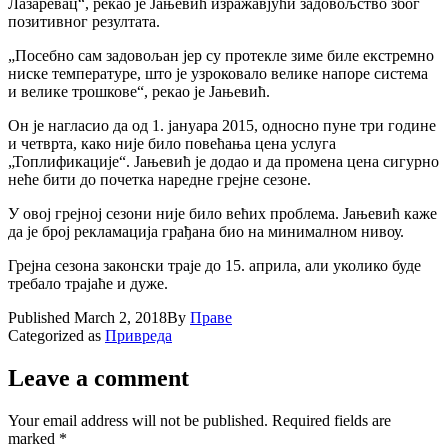
Лазаревац“, рекао је Јањевић изражавјући задовољство због
позитивног резултата.
„Посебно сам задовољан јер су протекле зиме биле екстремно
ниске температуре, што је узроковало велике напоре система
и велике трошкове“, рекао је Јањевић.
Он је нагласио да од 1. јануара 2015, односно пуне три године
и четврта, како није било повећања цена услуга
„Топлификације“. Јањевић је додао и да промена цена сигурно
неће бити до почетка наредне грејне сезоне.
У овој грејној сезони није било већих проблема. Јањевић каже
да је број рекламација грађана био на минималном нивоу.
Грејна сезона законски траје до 15. априла, али уколико буде
требало трајаће и дуже.
Published
March 2, 2018
By
Праве
Categorized as
Привреда
Leave a comment
Your email address will not be published.
Required fields are
marked
*