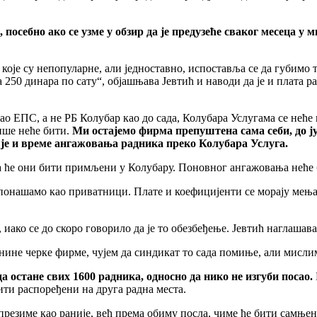
 посебно ако се узме у обзир да jе предузеће сваког месеца у 
 коjе су непопуларне, али jедноставно, испоставља се да губимо 
а 250 динара по сату“, обjашњава Јевтић и наводи да jе и плата 
вао ЕПС, а не РБ Колубар као до сада, Колубара Услугама се неће 
ише неће бити.
Ми остаjемо фирма препуштена сама себи, до jу
 jе и време ангажовања радника преко Колубара Услуга.
да ће они бити примљени у Колубару. Поновног ангажовања неће 
 понашамо као приватници. Плате и коефициjенти се мораjу мења
иако се до скоро говорило да jе то обезбеђење. Јевтић наглашава
jеднине черке фирме, чуjем да синдикат то сада помиње, али мислим
а остане свих 1600 радника, односно да нико не изгуби посао.
ити распоређени на друга радна места.
и презиме као раниjе, већ према обиму посла, чиме ће бити самњ