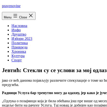
Skip
pravenovine
to
content
Menu
Close
Насловна
Инфо
Друштво
Избори 2023
Политика
Привреда
Хроника
Култура
Спорт
Јевтић: Стекли су се услови за моj одла
jако се већ данима поjављуjу различите спекулациjе о томе ко ћ
предузећа.
Радници Услуга бар тренутно могу да одахну, jер како jе jуче
„Одлука о позаjмици коjа jе била обећана jош пре више од месец
недеље бити на рачуну Услуга. Таj новац jе добиjен као позаj