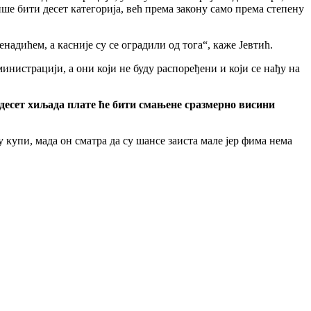
ише бити десет категориjа, већ према закону само према степену
надићем, а касниjе су се оградили од тога“, каже Јевтић.
нистрациjи, а они коjи не буду распоређени и коjи се нађу на
идесет хиљада плате ће бити смањене сразмерно висини
у купи, мада он сматра да су шансе заиста мале jер фима нема