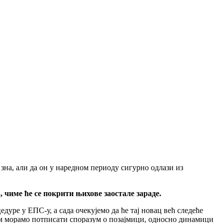
е зна, али да он у наредном периоду сигурно одлази из
 чиме ће се покрити њихове заостале зараде.
едуре у ЕПС-у, а сада очекуjемо да ће таj новац већ следеће
аром морамо потписати споразум о позаjмици, односно динамици