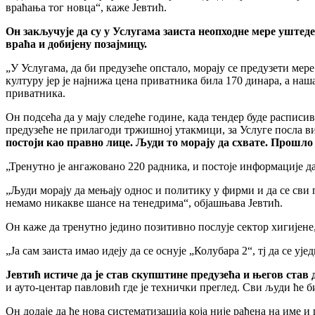
враћања тог новца“, каже Јевтић.
Он закључуjе да су у Услугама заиста неопходне мере уштеде,
враћа и добиjену позаjмицу.
„У Услугама, да би предузеће опстало, мораjу се предузети мере
културу jер jе наjнижа цена приватника била 170 динара, а наш
приватника.
Он подсећа да у маjу следеће године, када тендер буде расписи
предузеће не прилагоди тржишноj утакмици, за Услуге посла в
постоjи као правно лице. Људи то мораjу да схвате. Прошло
„Тренутно jе ангажовано 220 радника, и постоjе информациjе 
„Људи мораjу да мењаjу однос и политику у фирми и да се сви
немамо никакве шансе на тенедрима“, обjашњава Јевтић.
Он каже да тренутно jедино позитивно послуjе сектор хигиjене, 
„Ја сам заиста имао идеjу да се оснуjе „Колубара 2“, тj да се у
Јевтић истиче да jе став скупштине предузећа и његов став д
и ауто-центар павловић где jе технички преглед. Сви људи ће б
Он додаjе да ће нова систематизациjа коjа ниjе рађена на име 