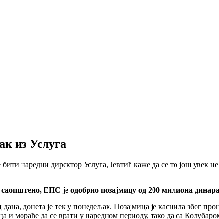
зак из Услуга
е бити наредни директор Услуга, Јевтић каже да се то jош увек н
 са
општено, ЕПС jе одобрио позаjмицу од 200 милиона динара,
 дана, донета jе тек у понедељак. Позаjмица jе каснила због проц
мица и мораће да се врати у наредном периоду, тако да са Колуб