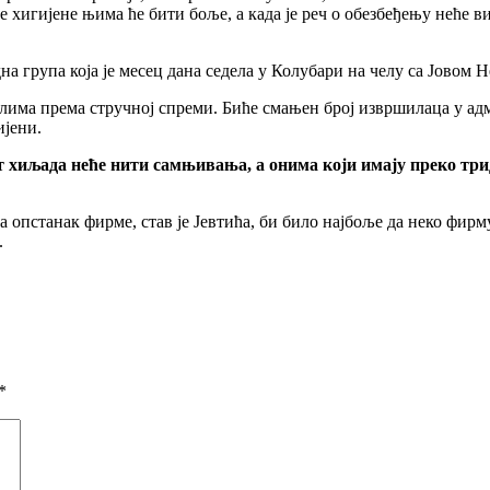
 хигиjене њима ће бити боље, а када jе реч о обезбеђењу неће в
 група коjа jе месец дана седела у Колубари на челу са Јовом Не
има према стручноj спреми. Биће смањен броj извршилаца у адми
иjени.
ет хиљада неће нити самњивања, а онима коjи имаjу преко тр
а опстанак фирме, став jе Јевтића, би било наjбоље да неко фирм
.
*