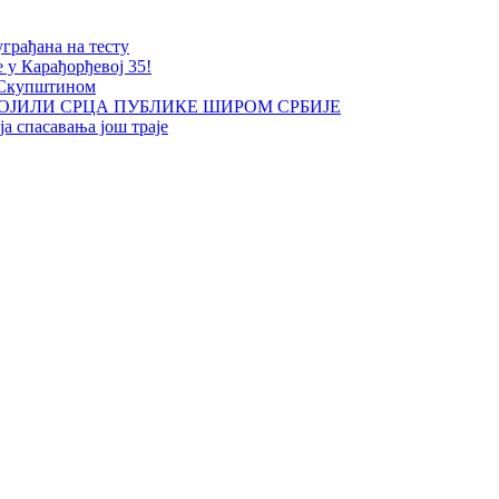
уграђана на тесту
е у Карађорђевој 35!
 Скупштином
ОЈИЛИ СРЦА ПУБЛИКЕ ШИРОМ СРБИЈЕ
а спасавања још траје