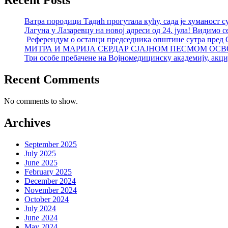
Ватра породици Тадић прогутала кућу, сада је хуманост с
Лагуна у Лазаревцу на новој адреси од 24. јула! Видимо с
Референдум о оставци председника општине сутра пред
МИТРА И МАРИЈА СЕРДАР СЈАЈНОМ ПЕСМОМ ОСВ
Три особе пребачене на Војномедицинску академију, акциј
Recent Comments
No comments to show.
Archives
September 2025
July 2025
June 2025
February 2025
December 2024
November 2024
October 2024
July 2024
June 2024
May 2024