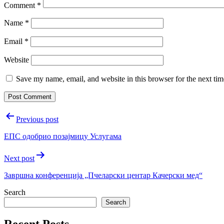
Comment
*
Name
*
Email
*
Website
Save my name, email, and website in this browser for the next ti
Post
Previous post
navigation
ЕПС одобрио позаjмицу Услугама
Next post
Завршна конференциjа „Пчеларски центар Качерски мед“
Search
Search
Recent Posts