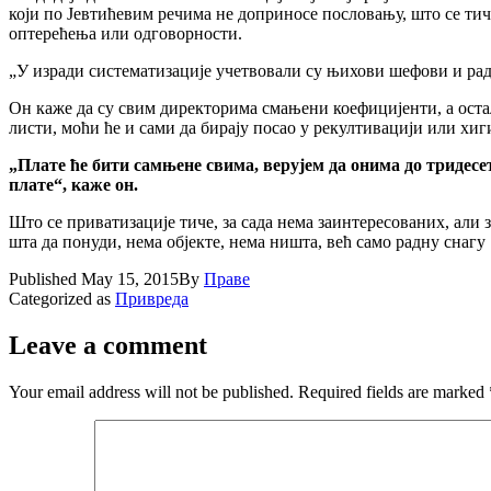
коjи по Јевтићевим речима не доприносе пословању, што се тиче
оптерећења или одговорности.
„У изради систематизациjе учетвовали су њихови шефови и радна
Он каже да су свим директорима смањени коефициjенти, а остал
листи, моћи ће и сами да бираjу посао у рекултивациjи или хиг
„Плате ће бити самњене свима, веруjем да онима до тридес
плате“, каже он.
Што се приватизациjе тиче, за сада нема заинтересованих, али з
шта да понуди, нема обjекте, нема ништа, већ само радну снагу 
Published
May 15, 2015
By
Праве
Categorized as
Привреда
Leave a comment
Your email address will not be published.
Required fields are marked