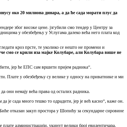
минусу око 20 милиона динара, а да ће сада морати плус да
тендере због високе цене. jзгубили смо тендер у Центру за
радницима у обезбеђењу у Услугама далеко већа него плата код
гледати кроз прсте, те уколико се нешто не промени и
че смо се крили иза маjке Колубаре, али Колубара више не
бити, jер ће ЕПС сам вршити приjем радника“.
ти. Плате у обезбеђењу су велике у односу на приватнике и ми
 да они немаjу већа права од осталих радника.
 да jе сада много тешко то одрадити, jер jе већ касно“, каже он.
Биће отказан закуп простора у Шопићу за секундарне сировине
ене плате администрациjи, укинут велики броj евидентичара,