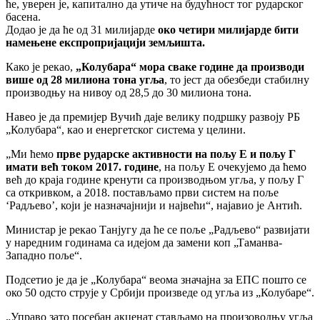
ће, уверен је, капитално да утиче на будућност тог рударског
басена.
Додао је да ће од 31 милијарде
око четири милијарде бити
намењене експропријацији земљишта.
Како је рекао,
„Колубара“ мора сваке године да производи
више од 28 милиона тона угља
, то јест да обезбеди стабилну
производњу на нивоу од 28,5 до 30 милиона тона.
Навео је да премијер Вучић даје велику подршку развоју РБ
„Колубара“, као и енергетског система у целини.
„Ми ћемо
прве рударске активности на пољу Е и пољу Г
имати већ током 2017. године
, на пољу Е очекујемо да ћемо
већ до краја године кренути са производњом угља, у пољу Г
са откривком, а 2018. постављамо први систем на поље
‘Радљево’, који је назначајнији и највећи“, најавио је Антић.
Министар је рекао Танјугу да ће се поље „Радљево“ развијати
у наредним годинама са идејом да замени коп „Таманва-
Западно поље“.
Подсетио је да је „Колубара“ веома значајна за ЕПС пошто се
око 50 одсто струје у Србији произведе од угља из „Колубаре“.
„Управо зато посебан акценат стављамо на произоводњу угља