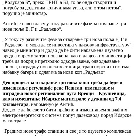
„Колубара Б“, преко ТЕНТ-а Б3, то ће онда створити и
потребу за додатним количинама угља, али о том потом“,
поручио је министар.
Антић је навео да су у току различите фазе за отварање три
нова поља Е, Г и „Радљево“.
„У току су различите фазе за отварање три нова поља Е, Г и
„Радљево“ и мора да се инвестира у њихову инфраструктуру“,
навео је министар и додао да ће бити набављена изузетно
вредна опрему за три нова копа, као и да део тих инвестиција
треба да покрије претходно одводњавање, одводњавање
копова, изградњу погонских станица, транспортних система,
набавку багера и одлагача за нови коп „Радљево“.
Део процеса за отварање три нова копа треба да буде и
измештање регулације реке Пештан, измештање и
изградња новог регионалног пута Вреоци – Крушевица,
као и измештање Ибарске магистрале у дужини од 7,4
километара
, напоменуо је Антић.
Додао је да ће све то бити праћено и измештањем значајних
електроенергетских система попут далековода поред Ибарске
магистрале.
„Градимо нове трафо станице и све је то изузетно комплексан