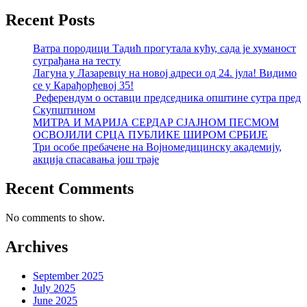
Recent Posts
Ватра породици Тадић прогутала кућу, сада је хуманост
суграђана на тесту
Лагуна у Лазаревцу на новој адреси од 24. јула! Видимо
се у Карађорђевој 35!
Референдум о оставци председника општине сутра пред
Скупштином
МИТРА И МАРИЈА СЕРДАР СЈАЈНОМ ПЕСМОМ
ОСВОЈИЛИ СРЦА ПУБЛИКЕ ШИРОМ СРБИЈЕ
Три особе пребачене на Војномедицинску академију,
акција спасавања још траје
Recent Comments
No comments to show.
Archives
September 2025
July 2025
June 2025