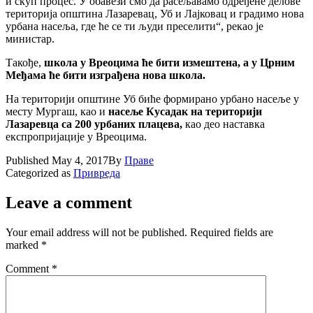
и скуп процес. У обавези смо да расељавамо одређене делове
територија општина Лазаревац, Уб и Лајковац и градимо нова
урбана насеља, где ће се ти људи преселити“, рекао је
министар.
Такође,
школа у Вреоцима ће бити измештена, а у Црним
Међама ће бити изграђена нова школа.
На територији општине Уб биће формирано урбано насеље у
месту Мургаш, као и
насеље Кусадак на територији
Лазаревца са 200 урбаних плацева,
као део наставка
експропријације у Вреоцима.
Published
May 4, 2017
By
Праве
Categorized as
Привреда
Leave a comment
Your email address will not be published.
Required fields are
marked
*
Comment
*