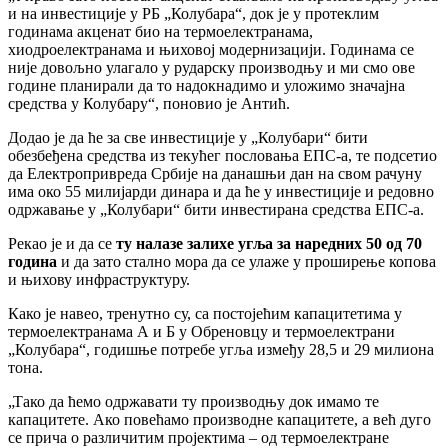
и на инвестиције у РБ „Колубара“, док је у протеклим
годинама акценат био на термоелектранама,
хиодроелектранама и њиховој модернизацији. Годинама се
није довољно улагало у рударску производњу и ми смо ове
године планирали да то надокнадимо и уложимо значајна
средства у Колубару“, поновио је Антић.
Додао је да ће за све инвестиције у „Колубари“ бити
обезбеђена средства из текућег пословања ЕПС-а, те подсетио
да Електропривреда Србије на данашњи дан на свом рачуну
има око 55 милијарди динара и да ће у инвестиције и редовно
одржавање у „Колубари“ бити инвестирана средства ЕПС-а.
Рекао је и да се
ту налазе залихе угља за наредних 50 од 70
година
и да зато стално мора да се улаже у проширење копова
и њихову инфраструктуру.
Како је навео, тренутно су, са постојећим капацитетима у
термоелектранама А и Б у Обреновцу и термоелектрани
„Колубара“, годишње потребе угља између 28,5 и 29 милиона
тона.
„Тако да ћемо одржавати ту производњу док имамо те
капацитете. Ако повећамо производне капацитете, а већ дуго
се прича о различитим пројектима – од термоелектране