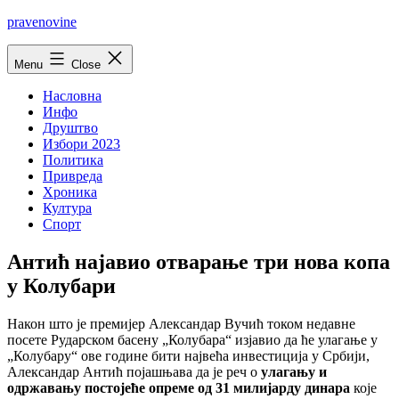
Skip
pravenovine
to
content
Menu
Close
Насловна
Инфо
Друштво
Избори 2023
Политика
Привреда
Хроника
Култура
Спорт
Антић најавио отварање три нова копа
у Колубари
Након што је премијер Александар Вучић током недавне
посете Рударском басену „Колубара“ изјавио да ће улагање у
„Колубару“ ове године бити највећа инвестиција у Србији,
Александар Антић појашњава да је реч о
улагању и
одржавању постојеће опреме од 31 милијарду динара
које