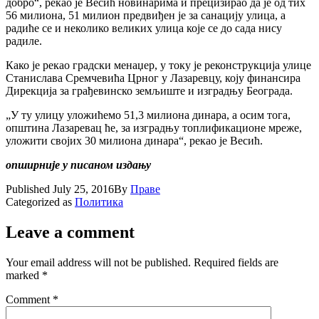
добро“, рекао је Весић новинарима и прецизирао да је од тих
56 милиона, 51 милион предвиђен је за санацију улица, а
радиће се и неколико великих улица које се до сада нису
радиле.
Како је рекао градски менаџер, у току је реконструкција улице
Станислава Сремчевића Црног у Лазаревцу, коју финансира
Дирекција за грађевинско земљиште и изградњу Београда.
„У ту улицу уложићемо 51,3 милиона динара, а осим тога,
општина Лазаревац ће, за изградњу топлификационе мреже,
уложити својих 30 милиона динара“, рекао је Весић.
опширније у писаном издању
Published
July 25, 2016
By
Праве
Categorized as
Политика
Leave a comment
Your email address will not be published.
Required fields are
marked
*
Comment
*