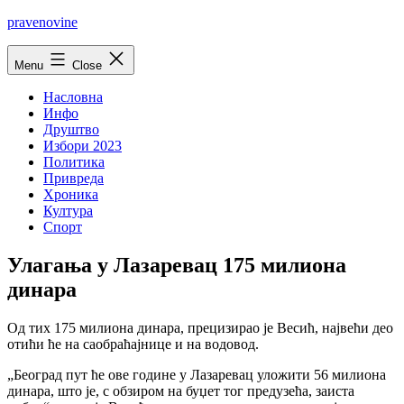
Skip
pravenovine
to
content
Menu
Close
Насловна
Инфо
Друштво
Избори 2023
Политика
Привреда
Хроника
Култура
Спорт
Улагања у Лазаревац 175 милиона
динара
Од тих 175 милиона динара, прецизирао је Весић, највећи део
отићи ће на саобраћајнице и на водовод.
„Београд пут ће ове године у Лазаревац уложити 56 милиона
динара, што је, с обзиром на буџет тог предузећа, заиста