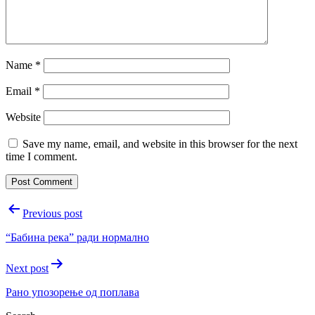
Name
*
Email
*
Website
Save my name, email, and website in this browser for the next
time I comment.
Post
Previous post
navigation
“Бабина река” ради нормално
Next post
Рано упозорење од поплава