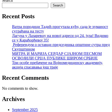
Search
Search
Recent Posts
Ватра породици Тадић прогутала кућу, сада је хуманост
суграђана на тесту
Лагуна у Лазаревцу на новој адреси од 24. јула! Видимо
се у Карађорђевој 35!
Референдум о оставци председника општине сутра пред
Скупштином
МИТРА И МАРИЈА СЕРДАР СЈАЈНОМ ПЕСМОМ
ОСВОЈИЛИ СРЦА ПУБЛИКЕ ШИРОМ СРБИЈЕ
Три особе пребачене на Војномедицинску академију,
акција спасавања још траје
Recent Comments
No comments to show.
Archives
September 2025