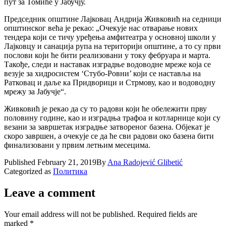
пут за Томиће у Јабучју.
Председник општине Лајковац Андрија Живковић на седници
општинског већа је рекао: „Очекује нас отварање нових
тендера који се тичу уређења амфитеатра у основној школи у
Лајковцу и санација рупа на територији општине, а то су први
послови који ће бити реализовани у току фебруара и марта.
Такође, следи и наставак изградње водоводне мреже која се
везује за хидросистем ‘Стубо-Ровни’ који се наставља на
Ратковац и даље ка Придворици и Стрмову, као и водоводну
мрежу за Јабучје“.
Живковић је рекао да су то радови који ће обележити прву
половину године, као и изградња трафоа и котларнице који су
везани за завршетак изградње затвореног базена. Објекат је
скоро завршен, а очекује се да ће сви радови око базена бити
финализовани у првим летњим месецима.
Published
February 21, 2019
By
Ana Radojević Glibetić
Categorized as
Политика
Leave a comment
Your email address will not be published.
Required fields are
marked
*