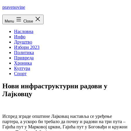
Skip
pravenovine
to
content
Menu
Close
Насловна
Инфо
Друштво
Избори 2023
Политика
Привреда
Хроника
Култура
Спорт
Нови инфраструктурни радови у
Лајковцу
Испред зграде општине Лајковац наставља се уређење
партера, а ускоро би требало да почну и радови на три пута –
Гајића пут у Марковој цркви, Гајића пут у Боговађи и кружни