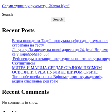
Седми турнир у рукомету „Жарка Куп“
Search
Search
Recent Posts
Ватра породици Тадић прогутала кућу, сада је хуманост
суграђана на тесту
Лагуна у Лазаревцу на новој адреси од 24. јула! Видимо
се у Карађорђевој 35!
Референдум о оставци председника општине сутра пред
Скупштином
МИТРА И МАРИЈА СЕРДАР СЈАЈНОМ ПЕСМОМ
ОСВОЈИЛИ СРЦА ПУБЛИКЕ ШИРОМ СРБИЈЕ
Три особе пребачене на Војномедицинску академију,
акција спасавања још траје
Recent Comments
No comments to show.