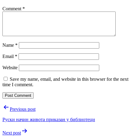
Comment
*
Name
*
Email
*
Website
Save my name, email, and website in this browser for the next
time I comment.
Post
Previous post
navigation
Руски начин живота приказан у библиотеци
Next post