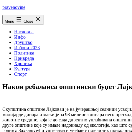
Skip
pravenovine
to
content
Menu
Close
Насловна
Инфо
Друштво
Избори 2023
Политика
Привреда
Хроника
Култура
Спорт
Након ребаланса општински буџет Лајк
Скупштина општине Лајковац је на јучерашњој седници усвојил
милијарде динара и мањи је за 98 милиона динара него претход
животне средине, која је до сада директно уплаћивана општини
друге општине које су имале надокнаду од екологије, као што с
годину. Захваљујући уштедама и увећању појединих приходних 