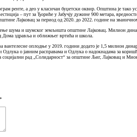
грам ренте, а део у класичан буџетски оквир. Општина је тако ус
нвестиција – пут за Ђориће у Јабучју дужине 900 метара, вредно
штине Лајковац за период од 2020. до 2022. године на званично
ишћење шума и шумског земљишта општине Лајковац. Милион дина
од Дома здравља и оближњег вртића и школа.
антелесне оплодње у 2019. години додато је 1,5 милион динара
 и Одлука о јавним расправама и Одлука о надокнадама за кори
а социјални рад „Солидарност“ за општине Љиг, Лајковац и Мион
*