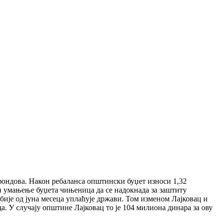
фондова. Након ребаланса општински буџет износи 1,32
 и умањење буџета чињеница да се надокнада за заштиту
бије од јуна месеца уплаћује држави. Том изменом Лајковац и
а. У случају општине Лајковац то је 104 милиона динара за ову