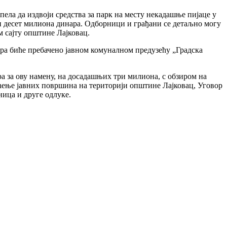
пела да издвоји средства за парк на месту некадашње пијаце у
сти десет милиона динара. Одборници и грађани се детаљно могу
м сајту општине Лајковац.
ра биће пребачено јавном комуналном предузећу „Градска
 за ову намену, на досадашњих три милиона, с обзиром на
шћење јавних површина на територији општине Лајковац, Уговор
ица и друге одлуке.