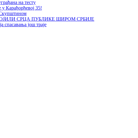
уграђана на тесту
е у Карађорђевој 35!
 Скупштином
ОЈИЛИ СРЦА ПУБЛИКЕ ШИРОМ СРБИЈЕ
а спасавања још траје