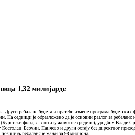
овца 1,32 милијарде
а Други ребаланс буџета и пратеће измене програма буџетских 
ни. На седници је образложено да је основни разлог за ребаланс
 (Буџетски фонд за заштиту животне средине), уредбом Владе Ср
у Костолац, Беочин, Панчево и други остају без директног приход
позиција, ребаланс је мањи за 98 милиона.