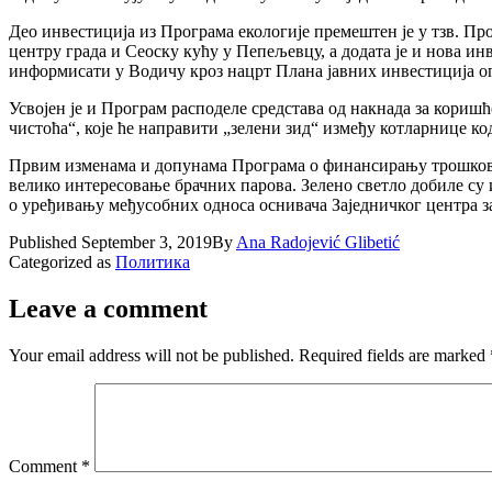
Део инвестиција из Програма екологије премештен је у тзв. Про
центру града и Сеоску кућу у Пепељевцу, а додата је и нова и
информисати у Водичу кроз нацрт Плана јавних инвестиција оп
Усвојен је и Програм расподеле средстава од накнада за кор
чистоћа“, које ће направити „зелени зид“ између котларнице к
Првим изменама и допунама Програма о финансирању трошкова в
велико интересовање брачних парова. Зелено светло добиле су
о уређивању међусобних односа оснивача Заједничког центра з
Published
September 3, 2019
By
Ana Radojević Glibetić
Categorized as
Политика
Leave a comment
Your email address will not be published.
Required fields are marked
Comment
*