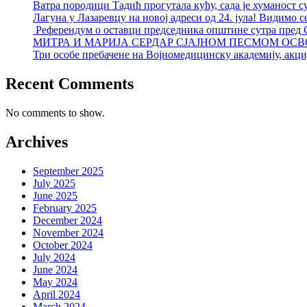
Ватра породици Тадић прогутала кућу, сада је хуманост с
Лагуна у Лазаревцу на новој адреси од 24. јула! Видимо с
Референдум о оставци председника општине сутра пред
МИТРА И МАРИЈА СЕРДАР СЈАЈНОМ ПЕСМОМ ОСВ
Три особе пребачене на Војномедицинску академију, акциј
Recent Comments
No comments to show.
Archives
September 2025
July 2025
June 2025
February 2025
December 2024
November 2024
October 2024
July 2024
June 2024
May 2024
April 2024
March 2024