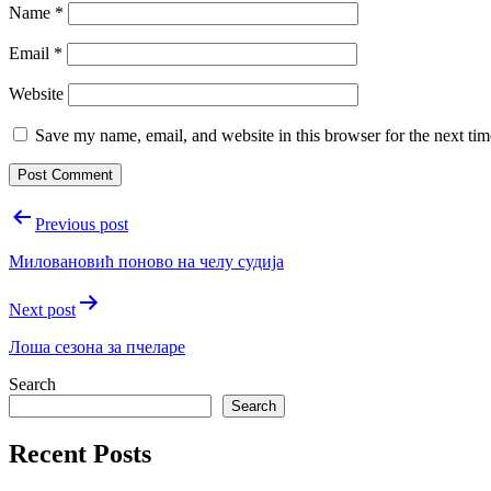
Name
*
Email
*
Website
Save my name, email, and website in this browser for the next ti
Post
Previous post
navigation
Миловановић поново на челу судија
Next post
Лоша сезона за пчеларе
Search
Search
Recent Posts