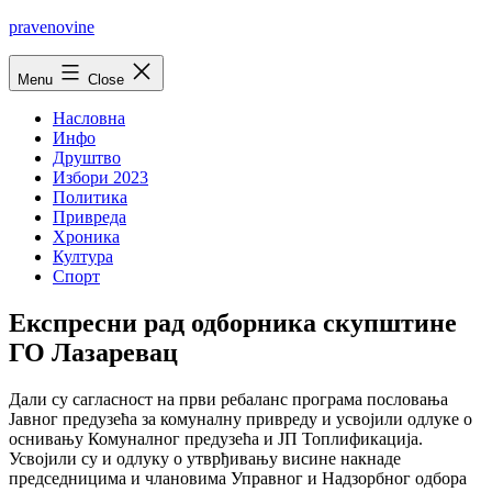
Skip
pravenovine
to
content
Menu
Close
Насловна
Инфо
Друштво
Избори 2023
Политика
Привреда
Хроника
Култура
Спорт
Експресни рад одборника скупштине
ГО Лазаревац
Дали су сагласност на први ребаланс програма пословања
Јавног предузећа за комуналну привреду и усвоjили одлуке о
оснивању Комуналног предузећа и ЈП Топлификациjа.
Усвоjили су и одлуку о утврђивању висине накнаде
председницима и члановима Управног и Надзорбног одбора