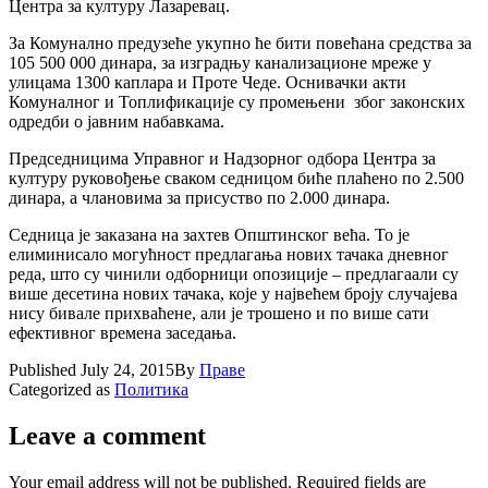
Центра за културу Лазаревац.
За Комунално предузеће укупно ће бити повећана средства за
105 500 000 динара, за изградњу канализационе мреже у
улицама 1300 каплара и Проте Чеде. Оснивачки акти
Комуналног и Топлификациjе су промењени због законских
одредби о jавним набавкама.
Председницима Управног и Надзорног одбора Центра за
културу руковођење сваком седницом биће плаћено по 2.500
динара, а члановима за присуство по 2.000 динара.
Седница jе заказана на захтев Општинског већа. То jе
елиминисало могућност предлагања нових тачака дневног
реда, што су чинили одборници опозициjе – предлагаали су
више десетина нових тачака, коjе у наjвећем броjу случаjева
нису бивале прихваћене, али jе трошено и по више сати
ефективног времена заседања.
Published
July 24, 2015
By
Праве
Categorized as
Политика
Leave a comment
Your email address will not be published.
Required fields are