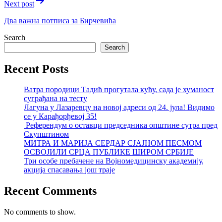
Next post
Два важна потписа за Бирчевића
Search
Search
Recent Posts
Ватра породици Тадић прогутала кућу, сада је хуманост
суграђана на тесту
Лагуна у Лазаревцу на новој адреси од 24. јула! Видимо
се у Карађорђевој 35!
Референдум о оставци председника општине сутра пред
Скупштином
МИТРА И МАРИЈА СЕРДАР СЈАЈНОМ ПЕСМОМ
ОСВОЈИЛИ СРЦА ПУБЛИКЕ ШИРОМ СРБИЈЕ
Три особе пребачене на Војномедицинску академију,
акција спасавања још траје
Recent Comments
No comments to show.