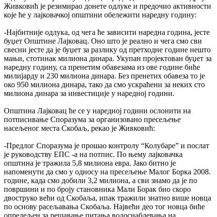
Живковић је резимирао донете одлуке и предочио активности
које ће у лајковачкој општини обележити наредну годину:
-Најбитније одлука, од чега ће зависити наредна година, јесте
буџет Општине Лајковац. Оно што је реално и чега смо сви
свесни јесте да је буџет за разлику од претходне године нешто
мањи, стотинак милиона динара. Укупан пројектован буџет за
наредну годину, са пренетим обавезама из ове године биће
милијарду и 230 милиона динара. Без пренетих обавеза то је
око 950 милиона динара, тако да смо ускраћени за неких сто
милиона динара за инвестиције у наредној години.
Општина Лајковац ће се у наредној години ослонити на
потписивање Споразума за организовано пресељење
насељеног места Скобаљ, рекао је Живковић:
-Предлог Споразума је прошао контролу “Колубаре” и послат
је руководству ЕПС -а на потпис. По њему лајковачка
општина је тражила 5,8 милиона евра. Јако битно је
напоменути да смо у односу на пресељење Малог Борка 2008.
године, када смо добили 3,2 милиона, а сви знамо да је по
површини и по броју становника Мали Борак био скоро
двоструко већи од Скобаља, ипак тражили знатно више новца
по основу расељавања Скобаља. Највећи део тог новца биће
опредељен за решавање питања водоснабдевања на