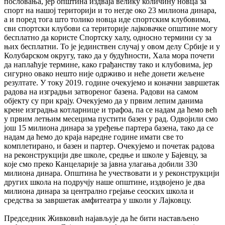
пословања, јер општина издваја велику количину новца за
спорт на нашој територији и то негде око 23 милиона динара,
а и поред тога што толико новца иде спортским клубовима,
сви спортски клубови са територије лајковачке општине могу
бесплатно да користе Спортску халу, односно термини су за
њих бесплатни. То је јединствен случај у овом делу Србије и у
Колубарском округу, тако да у будућности, Хала мора почети
да наплаћује термине, како грађанству тако и клубовима, јер
сигурно овако нешто није одрживо и неће донети жељене
резултате. У току 2019. године очекујемо и коначни завршетак
радова на изградњи затвореног базена. Радови на самом
објекту су при крају. Очекујемо да у првим лепим данима
крене изградња котларнице и трафоа, па се надам да ћемо већ
у првим летњим месецима пустити базен у рад. Одвојили смо
још 15 милиона динара за уређење партера базена, тако да се
надам да ћемо до краја наредне године имати све то
комплетирано, и базен и партер. Очекујемо и почетак радова
на реконструкцији две школе, средње и школе у Бајевцу, за
које смо преко Канцеларије за јавна улагања добили 330
милиона динара. Општина ће учествовати и у реконструкцији
других школа на подручју наше општине, издвојено је два
милиона динара за централно грејање сеоских школа и
средства за завршетак амфитеатра у школи у Лајковцу.
Председник Живковић најављује да ће бити настављено