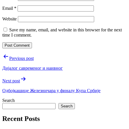
Email
*
Website
Save my name, email, and website in this browser for the next
time I comment.
Post
Previous post
navigation
Дијалог савременог и наивног
Next post
Одбојкашице Железничара у финалу Купа Србијe
Search
Search
Recent Posts