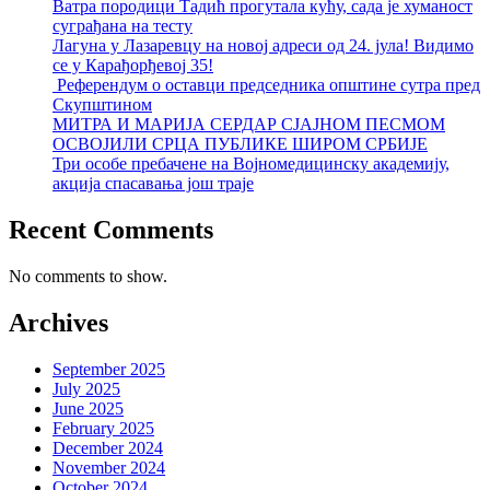
Ватра породици Тадић прогутала кућу, сада је хуманост
суграђана на тесту
Лагуна у Лазаревцу на новој адреси од 24. јула! Видимо
се у Карађорђевој 35!
Референдум о оставци председника општине сутра пред
Скупштином
МИТРА И МАРИЈА СЕРДАР СЈАЈНОМ ПЕСМОМ
ОСВОЈИЛИ СРЦА ПУБЛИКЕ ШИРОМ СРБИЈЕ
Три особе пребачене на Војномедицинску академију,
акција спасавања још траје
Recent Comments
No comments to show.
Archives
September 2025
July 2025
June 2025
February 2025
December 2024
November 2024
October 2024