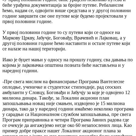
биће урађена документација за бројне путеве. Ребалансом
ћемо, надам се, одвојити више средстава и у другој половини
године завршити све оне путеве које будемо пројектовали у
првој половини године.
У првој половини године то су путеви који се односе на
Маркову Цркву, Јабучје, Боговађу, Врачевић и Лајковац, а у
другој половини године ћемо наставити и остале путеве који
се налазе на нашој територији.
Иако је буџет мањи у односу на прошлу годину, сва давања по
којима је лајковачка општина позната биће настављена и у
наредној години.
-Пре свега мислим на финансирање Програма Вантелесне
оплодње, ученичке и студентске стипендије, рад сеоских
амбуланти у Словцу, Боговађи и Јабучју за које је одвојено 12
милиона динара. Такође, за Локални акциони план
запошљавања новац није смањен, издвојено је 15 милиона
динара, тако да у наредној години имаћемо неколико програма
у сарадњи са Националном службом запошљавања, пре свега
Програм приправника и четири Програма Јавних радова где
се очекује да ангажујемо негде око 60 незапослених лица. Као
пример добре праксе нашег Локалног акционог плана за