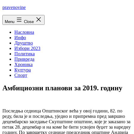
Skip
pravenovine
to
content
Menu
Close
Насловна
Инфо
Друштво
Избори 2023
Политика
Привреда
Хроника
Култура
Спорт
Амбициозни планови за 2019. годину
Последња седница Општинског већа у овој години, 82. по
реду, била је и последња, уједно и припремна пред завршно
децембарско заседање Скупштине општине, које је заказано за
петак 28. децембар и на коме ће бити усвојен буџет за наредну
годину. По завршетку седнице председник општине Андрија