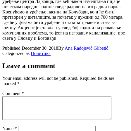
уређење центра Лајковца, где већ након измештања пијаце
почетком наредне године следе радови на изградњи парка.
Кренућемо и уређење насипа на Колубари, који ће бити
претворен у шеталиште, за почетак у дужини од 700 метара,
где ће у фазама бити урађене и стаза за трчање и стаза за
шетњу. Акценат је стављен у следећој години на решавање
комуналних проблема, то јест на изградњу канализације, пре
свега у Словцу и Боговађи.
Published
December 30, 2018
By
Ana Radojević Glibetić
Categorized as
Политика
Leave a comment
Your email address will not be published.
Required fields are
marked
*
Comment
*
Name
*