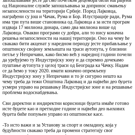
запошљавање јесте да смо почетком децембра били награђени
од Националне службе запошљавања за допринос смањењу
незапослености на територији Србије. Поред Лајковца,
награђени су још и Чачак, Рума и Бор. Илустрације ради, Рума
има три пута више становника од Лајковца а за исти програм
издваја 17 милиона динара, само два милиона више од
Лајковца. Овакви програми су добри, али то нису коначна
решења незапослености на нашој територији. Оно на чему ће
свакако бити акценат у наредном периоду јесте прибављање у
општинску својину земљишта на траси аутопута, у близини
петље у Непричави, како бисмо већ у наредној години почели
да уређујемо ту Индустријску зону и да спремно дочекамо
пуштање аутопута у целој траси од Београда ка Чачку. Надам
се да ћемо у току 2020. имати коначно опремљену
Индустријску зону у Непричави и то је сигурно нешто ка
чему треба да тежи Општина Лајковац и да највећи део буџета
усмери управо на решавању Индустријске зоне и на решавање
проблема водоснабдевања.
Сви директни и индиректни корисници буџета имаће готово
исте буџете као и претходне године и највећи део њихових
буџета биће попуњен управо из општинске касе.
-То исто важи и за Установу за спорт и омладину, која у
будућности свакако треба да промени стратегију свог