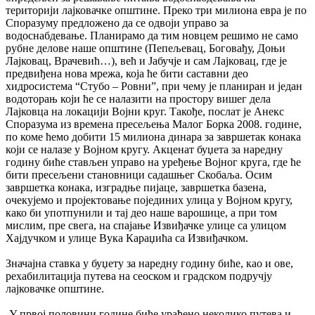
територији лајковачке општине. Преко три милиона евра је по
Споразуму предложено да се одвоји управо за
водоснабдевање. Планирамо да тим новцем решимо не само
рубне делове наше општине (Пепељевац, Боговађу, Доњи
Лајковац, Врачевић…), већ и Јабучје и сам Лајковац, где је
предвиђена нова мрежа, која ће бити саставни део
хидросистема “Стубо – Ровни”, при чему је планиран и један
водоторањ који ће се налазити на простору вишег дела
Лајковца на локацији Војни круг. Такође, послат је Анекс
Споразума из времена пресељења Малог Борка 2008. године,
по коме ћемо добити 15 милиона динара за завршетак конака
који се налазе у Војном кругу. Акценат буџета за наредну
годину биће стављен управо на уређење Војног круга, где ће
бити пресељени становници садашњег Скобаља. Осим
завршетка конака, изградње пијаце, завршетка базена,
очекујемо и пројектовање појединих улица у Војном кругу,
како би употпунили и тај део наше варошице, а при том
мислим, пре свега, на спајање Извиђачке улице са улицом
Хајдучком и улице Вука Караџића са Извиђачком.
Значајна ставка у буџету за наредну годину биће, као и ове,
рехабилитација путева на сеоском и градском подручју
лајковачке општине.
-У првој половини године биће урађено неколико путева и