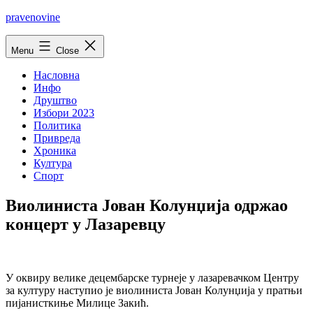
Skip
pravenovine
to
content
Menu
Close
Насловна
Инфо
Друштво
Избори 2023
Политика
Привреда
Хроника
Култура
Спорт
Виолиниста Јован Колунџија одржао
концерт у Лазаревцу
У оквиру велике децембарске турнеје у лазаревачком Центру
за културу наступио је виолиниста Јован Колунџија у пратњи
пијанисткиње Милице Закић.