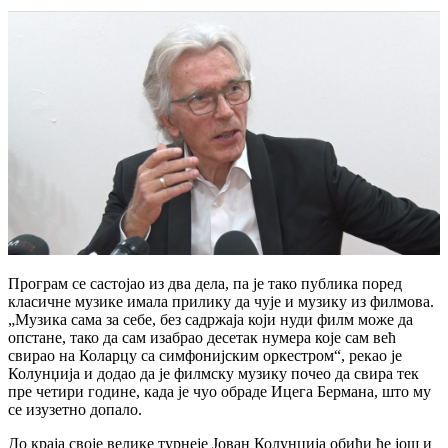
Програм се састојао из два дела, па је тако публика поред
класичне музике имала прилику да чује и музику из филмова.
„Музика сама за себе, без садржаја који нуди филм може да
опстане, тако да сам изабрао десетак нумера које сам већ
свирао на Коларцу са симфонијским оркестром“, рекао је
Колунџија и додао да је филмску музику почео да свира тек
пре четири године, када је чуо обраде Ицега Бермана, што му
се изузетно допало.
До краја своје велике турнеје Јован Колунџија обићи ће још и