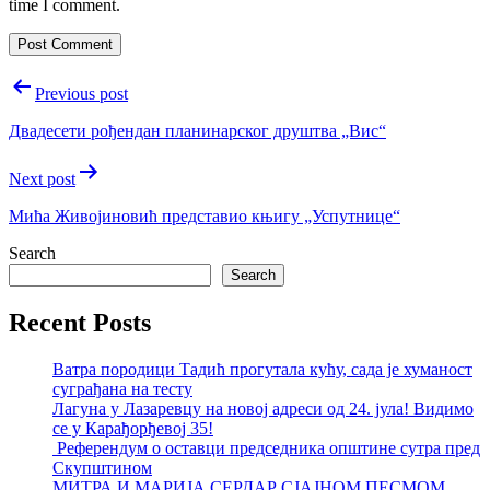
time I comment.
Post
Previous post
navigation
Двадесети рођендан планинарског друштва „Вис“
Next post
Мића Живојиновић представио књигу „Успутнице“
Search
Search
Recent Posts
Ватра породици Тадић прогутала кућу, сада је хуманост
суграђана на тесту
Лагуна у Лазаревцу на новој адреси од 24. јула! Видимо
се у Карађорђевој 35!
Референдум о оставци председника општине сутра пред
Скупштином
МИТРА И МАРИЈА СЕРДАР СЈАЈНОМ ПЕСМОМ