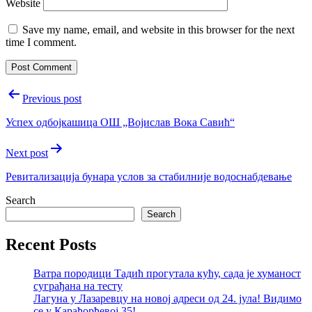
Website
Save my name, email, and website in this browser for the next
time I comment.
Post
Previous post
navigation
Успех одбојкашица ОШ „Војислав Вока Савић“
Next post
Ревитализација бунара услов за стабилније водоснабдевање
Search
Search
Recent Posts
Ватра породици Тадић прогутала кућу, сада је хуманост
суграђана на тесту
Лагуна у Лазаревцу на новој адреси од 24. јула! Видимо
се у Карађорђевој 35!