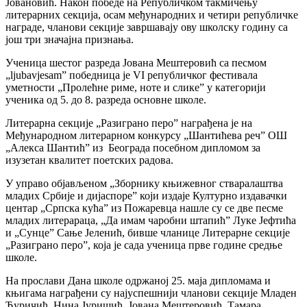
Јовановић. Након победе на Републичком такмичењу
литерарних секција, осам међународних и четири републичке
награде, чланови секције завршавају ову школску годину са
још три значајна признања.
Ученица шестог разреда Јована Мештеровић са песмом
„ljubavjesam” победница је VΙ републичког фестивала
уметности „Пролећне риме, ноте и слике” у категорији
ученика од 5. до 8. разреда основне школе.
Литерарна секције „Разиграно перо” награђена је на
Међународном литерарном конкурсу „Шантићева реч” ОШ
„Алекса Шантић” из Београда посебном дипломом за
изузетан квалитет поетских радова.
У управо објављеном „Зборнику књижевног стваралаштва
младих Србије и дијаспоре” који издаје Културно издавачки
центар „Српска кућа” из Пожаревца нашле су се две песме
младих литерараца, „Да имам чаробни штапић” Луке Јефтића
и „Сунце” Сање Јеленић, бивше чланице Литерарне секције
„Разиграно перо”, која је сада ученица прве године средње
школе.
На прослави Дана школе одржаној 25. маја дипломама и
књигама награђени су најуспешнији чланови секцијe Младен
Ђуричић, Нина Јуришић, Јована Мештеровић, Тамара