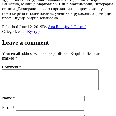
Ранковић, Милица Марковић и Нина Максимовић,
Литерарна
секција „Разиграно перо” за предан рад на промовисању
поетске речи и талентованих ученика и руководилац секције
проф. Лидија Марић Јовановић.
Published
June 12, 2019
By
Ana Radojević Glibetić
Categorized as
Култура
Leave a comment
Your email address will not be published.
Required fields are
marked
*
Comment
*
Name
*
Email
*