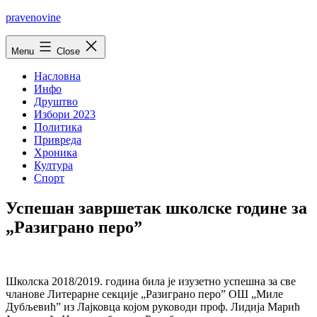
Skip
pravenovine
to
content
Menu
Close
Насловна
Инфо
Друштво
Избори 2023
Политика
Привреда
Хроника
Култура
Спорт
Успешан завршетак школске године за
„Разиграно перо”
Школска 2018/2019. година била је изузетно успешна за све
чланове Литерарне секције „Разиграно перо” ОШ „Миле
Дубљевић” из Лајковца којом руководи проф. Лидија Марић